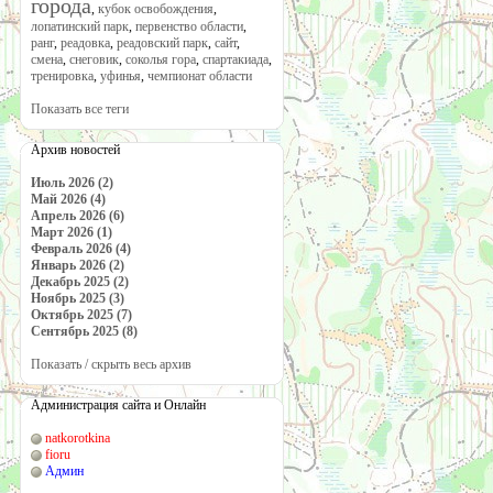
города
,
кубок освобождения
,
лопатинский парк
,
первенство области
,
ранг
,
реадовка
,
реадовский парк
,
сайт
,
смена
,
снеговик
,
соколья гора
,
спартакиада
,
тренировка
,
уфинья
,
чемпионат области
Показать все теги
Архив новостей
Июль 2026 (2)
Май 2026 (4)
Апрель 2026 (6)
Март 2026 (1)
Февраль 2026 (4)
Январь 2026 (2)
Декабрь 2025 (2)
Ноябрь 2025 (3)
Октябрь 2025 (7)
Сентябрь 2025 (8)
Показать / скрыть весь архив
Администрация сайта и Онлайн
natkorotkina
fioru
Админ