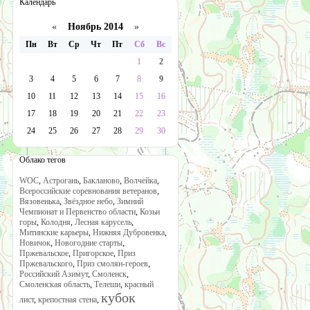
Календарь
«
Ноябрь 2014
»
Пн
Вт
Ср
Чт
Пт
Сб
Вс
1
2
3
4
5
6
7
8
9
10
11
12
13
14
15
16
17
18
19
20
21
22
23
24
25
26
27
28
29
30
Облако тегов
WOC
,
Астрогань
,
Бакланово
,
Волчейка
,
Всероссийские соревнования ветеранов
,
Вязовенька
,
Звёздное небо
,
Зимний
Чемпионат и Первенство области
,
Козьи
горы
,
Колодня
,
Лесная карусель
,
Митинские карьеры
,
Нижняя Дубровенка
,
Новичок
,
Новогодние старты
,
Пржевальское
,
Пригорское
,
Приз
Пржевальского
,
Приз смолян-героев
,
Российский Азимут
,
Смоленск
,
Смоленская область
,
Телеши
,
красный
кубок
лист
,
крепостная стена
,