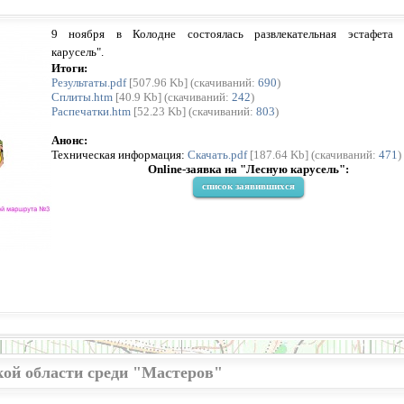
9 ноября в Колодне состоялась развлекательная эстафета 
карусель".
Итоги:
Результаты.pdf
[507.96 Kb] (cкачиваний:
690
)
Сплиты.htm
[40.9 Kb] (cкачиваний:
242
)
Распечатки.htm
[52.23 Kb] (cкачиваний:
803
)
Анонс:
Техническая информация:
Скачать.pdf
[187.64 Kb] (cкачиваний:
471
)
Online-заявка на "Лесную карусель":
список заявившихся
ой области среди "Мастеров"