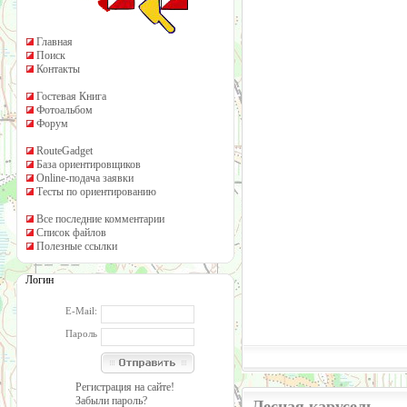
Главная
Поиск
Контакты
Гостевая Книга
Фотоальбом
Форум
RouteGadget
База ориентировщиков
Online-подача заявки
Тесты по ориентированию
Все последние комментарии
Список файлов
Полезные ссылки
Логин
E-Mail:
Пароль
Регистрация на сайте!
Забыли пароль?
Лесная карусель