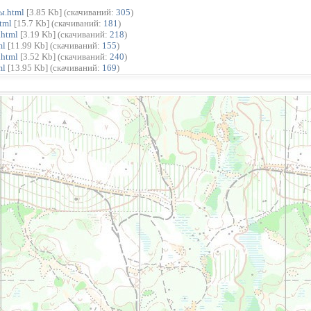
ты.html
[3.85 Kb] (cкачиваний:
305
)
tml
[15.7 Kb] (cкачиваний:
181
)
.html
[3.19 Kb] (cкачиваний:
218
)
ml
[11.99 Kb] (cкачиваний:
155
)
.html
[3.52 Kb] (cкачиваний:
240
)
ml
[13.95 Kb] (cкачиваний:
169
)