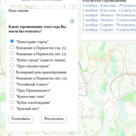
Результаты соревнований:
1 ноября - Классика - Результа
1 ноября - Классика - Сплиты.h
Ваше мнение
1 ноября - Ночное - Результаты
1 ноября - Ночное - Сплиты.ht
2 ноября - Спринт - Результаты
Какие соревнования этого года Вы
2 ноября - Спринт - Сплиты.ht
могли бы отметить?
"Новогодние старты"
Чемпионат и Первенство гор. (з)
Чемпионат и Первенство обл. (з)
"Кубок города" (один из этапов)
"Приз смолян-героев"
Всемирный день ориентирования
Чемпионат и Первенство обл. (л)
"Российский Азимут"
"Приз Пржевальского"
"Крепостная стена"
"Кубок освобождения"
"Красный лист"