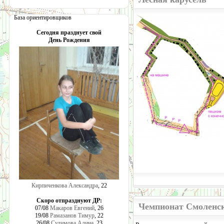
База ориентировщиков
Сегодня празднует свой
День Рождения
Кирпиченкова Александра
, 22
Скоро отпразднуют ДР:
Чемпионат Смоленск
07/08
Макаров Евгений
, 26
19/08
Рамазанов Тимур
, 22
26/08
Сулимова Алина
, 23