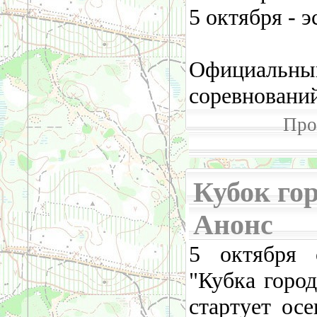
5 октября - э
Офиц
соревновани
Про
Кубок горо
Анонс
5 октября 
"Кубка город
стартует ос