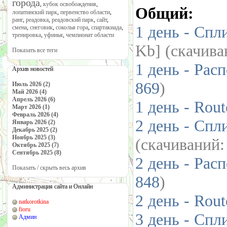
города
,
кубок освобождения
,
Общий:
лопатинский парк
,
первенство области
,
ранг
,
реадовка
,
реадовский парк
,
сайт
,
1 день - Спл
смена
,
снеговик
,
соколья гора
,
спартакиада
,
тренировка
,
уфинья
,
чемпионат области
Kb] (cкачив
Показать все теги
1 день - Рас
Архив новостей
869
)
Июль 2026 (2)
Май 2026 (4)
Апрель 2026 (6)
1 день - Rou
Март 2026 (1)
Февраль 2026 (4)
2 день - Спл
Январь 2026 (2)
Декабрь 2025 (2)
Ноябрь 2025 (3)
(cкачиваний
Октябрь 2025 (7)
Сентябрь 2025 (8)
2 день - Рас
Показать / скрыть весь архив
848
)
Администрация сайта и Онлайн
2 день - Rou
natkorotkina
fioru
3 день - Спл
Админ