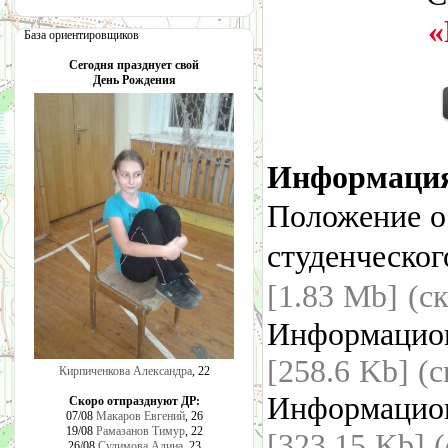
«
База ориентировщиков
Сегодня празднует свой
День Рождения
Информаци
Положение о
студенческог
[1.83 Mb] (c
Информацио
[258.6 Kb] (
Кирпиченкова Александра
, 22
Информацио
Скоро отпразднуют ДР:
07/08
Макаров Евгений
, 26
19/08
Рамазанов Тимур
, 22
[323.15 Kb] 
26/08
Сулимова Алина
, 23