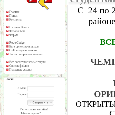
С 24 по 2
Главная
Поиск
районе
Контакты
Гостевая Книга
Фотоальбом
Форум
ВС
RouteGadget
База ориентировщиков
Online-подача заявки
Тесты по ориентированию
ЧЕМП
Все последние комментарии
Список файлов
Полезные ссылки
Логин
E-Mail:
ОРИ
Пароль
ОТКРЫТЫ
Регистрация на сайте!
С
Забыли пароль?