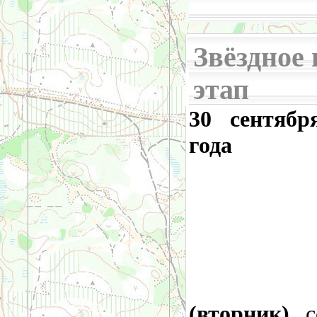
Звёздное н
этап
30 сентябр
года
(вторник)
с