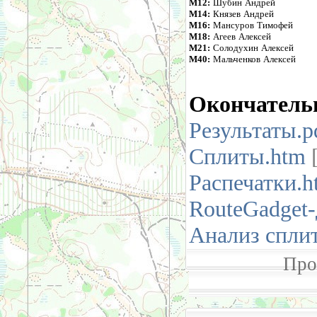
М12:
Шубин Андрей
М14:
Князев Андрей
М16:
Мансуров Тимофей
М18:
Агеев Алексей
М21:
Солодухин Алексей
М40:
Мальченков Алексей
Окончатель
Результаты.p
Сплиты.htm
[
Распечатки.h
RouteGadget
Анализ спли
Про