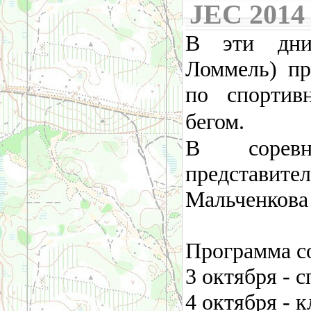
JEC 2014
В эти дни
Ломмель) п
по спортив
бегом
.
В соревно
представит
Мальченкова
Программа с
3 октября - с
4 октября - 