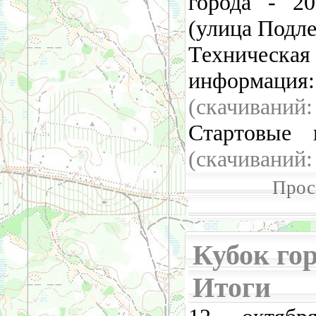
города - 2
(улица Подле
Техническая
информац
(cкачиваний
Стартовые
(cкачиваний
Прос
Кубок горо
Итоги