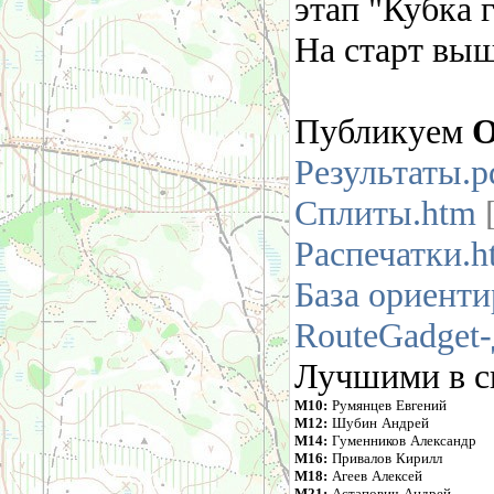
этап "Кубка г
На старт выш
Публикуем
Результаты.p
Сплиты.htm
[
Распечатки.h
База ориент
RouteGadget
Лучшими в св
М10:
Румянцев Евгений
М12:
Шубин Андрей
М14:
Гуменников Александр
М16:
Привалов Кирилл
М18:
Агеев Алексей
М21:
Астапович Андрей