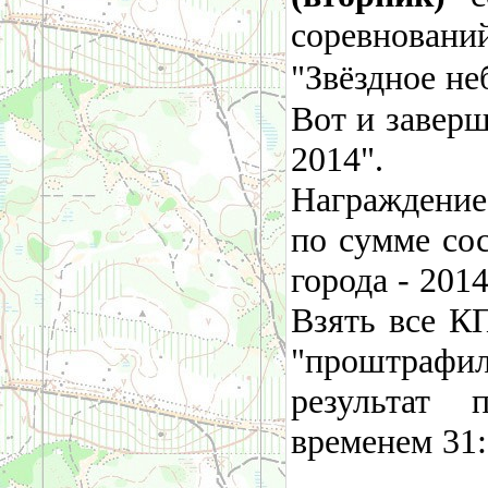
соревнова
"Звёздное не
Вот и заверш
2014".
Награждение
по сумме сос
города - 201
Взять все К
"проштраф
результат 
временем 31: