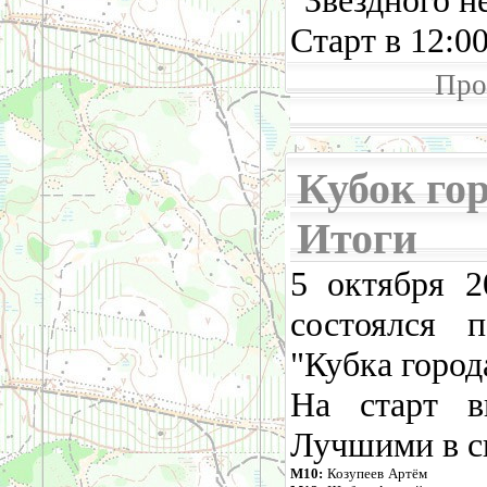
"Звёздного не
Старт в 12:00
Про
Кубок горо
Итоги
5 октября 2
состоялся 
"Кубка города
На старт в
Лучшими в св
М10:
Козупеев Артём