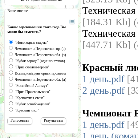
Техническая
Ваше мнение
[184.31 Kb] 
Какие соревнования этого года Вы
Техническая
могли бы отметить?
[447.71 Kb] 
"Новогодние старты"
Чемпионат и Первенство гор. (з)
Чемпионат и Первенство обл. (з)
"Кубок города" (один из этапов)
Красный лис
"Приз смолян-героев"
Всемирный день ориентирования
1 день.pdf
[4
Чемпионат и Первенство обл. (л)
"Российский Азимут"
2 день.pdf
[3
"Приз Пржевальского"
"Крепостная стена"
"Кубок освобождения"
Чемпионат Р
"Красный лист"
1 день.pdf
[4
1 день (кома