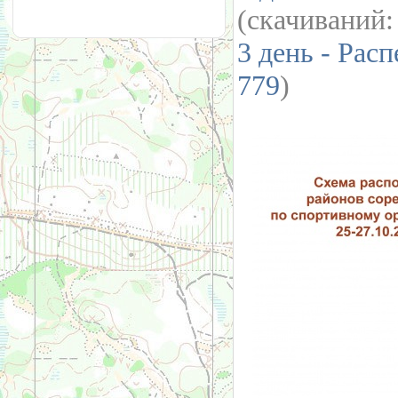
(cкачиваний
3 день - Рас
779
)