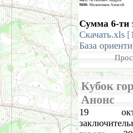
М40:
Мальченков Алексей
Сумма 6-ти 
Скачать.xls
[
База ориент
Прос
Кубок горо
Анонс
19 октя
заключите