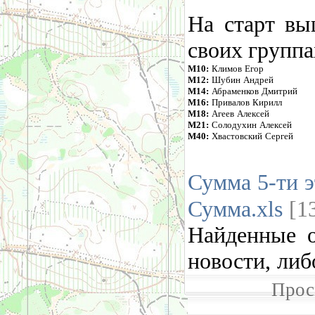
На старт вы
своих группа
М10:
Климов Егор
М12:
Шубин Андрей
М14:
Абраменков Дмитрий
М16:
Привалов Кирилл
М18:
Агеев Алексей
М21:
Солодухин Алексей
М40:
Хвастовский Сергей
Сумма 5-ти э
Сумма.xls
[13
Найденные 
новости, либ
Прос