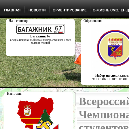
Наш спонсор
Образование
Багажник 67
Специализированный магазин автобагажников и всех
видов креплений
Набор на специализ
"СПОРТИВНОЕ ОРИЕНТИРО
Навигация
Всеросси
Чемпиона
студенто