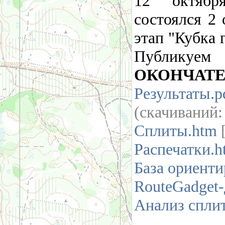
12 октяб
состоялся 2 
этап "Кубка 
Публикуем
ОКОНЧАТ
Результаты.p
(cкачиваний
Сплиты.htm
[
Распечатки.h
База ориент
RouteGadget
Анализ спли