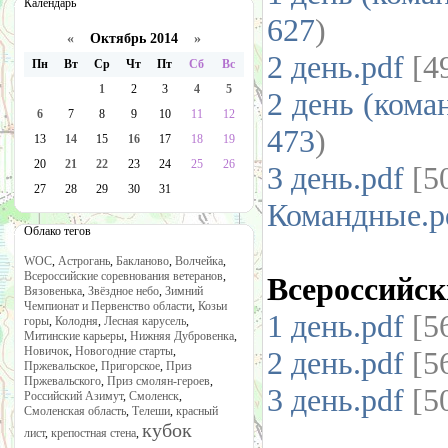
Календарь
627
)
«
Октябрь 2014
»
2 день.pdf
[4
Пн
Вт
Ср
Чт
Пт
Сб
Вс
1
2
3
4
5
2 день (кома
6
7
8
9
10
11
12
473
)
13
14
15
16
17
18
19
20
21
22
23
24
25
26
3 день.pdf
[5
27
28
29
30
31
Командные.p
Облако тегов
WOC
,
Астрогань
,
Бакланово
,
Волчейка
,
Всероссийские соревнования ветеранов
,
Всероссийск
Вязовенька
,
Звёздное небо
,
Зимний
Чемпионат и Первенство области
,
Козьи
1 день.pdf
[5
горы
,
Колодня
,
Лесная карусель
,
Митинские карьеры
,
Нижняя Дубровенка
,
Новичок
,
Новогодние старты
,
2 день.pdf
[5
Пржевальское
,
Пригорское
,
Приз
Пржевальского
,
Приз смолян-героев
,
3 день.pdf
[5
Российский Азимут
,
Смоленск
,
Смоленская область
,
Телеши
,
красный
кубок
лист
,
крепостная стена
,