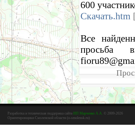
600 участник
Скачать.htm
[
Все найден
просьба 
fioru89@gmai
Прос
Разработка и техническая поддержка сайта
ИП Марченко А.А.
© 2009-2026
Ориентировщики Смоленской области (o-smolensk.ru)