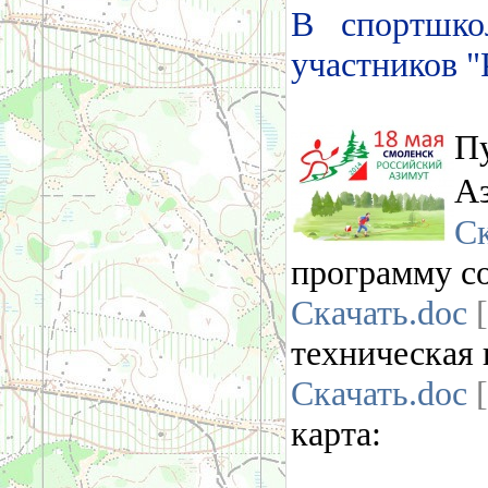
В спортшко
участников "
П
Аз
Ск
программу с
Скачать.doc
[
техническая
Скачать.doc
[
карта: