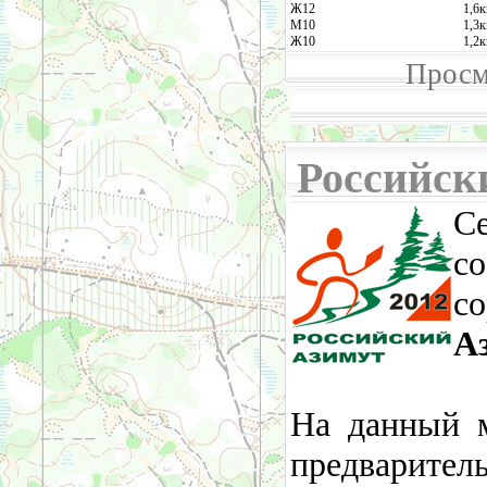
Ж12
1,6
М10
1,3
Ж10
1,2
Просм
Российск
С
с
с
А
На данный 
предварител