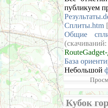
публикуем п
Результаты.d
Сплиты.htm
[
Общие спли
(cкачиваний
RouteGadget
База ориент
Небольшой
Просм
Кубок гор