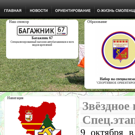
Наш спонсор
Образование
Багажник 67
Специализированный магазин автобагажников и всех
видов креплений
Набор на специализ
"СПОРТИВНОЕ ОРИЕНТИРО
Навигация
Звёздное 
Спец.этап
9 октября в