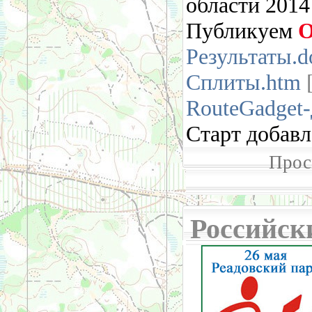
области 2014
Публикуем
Результаты.d
Сплиты.htm
[
RouteGadget
Старт добавл
Прос
Российск