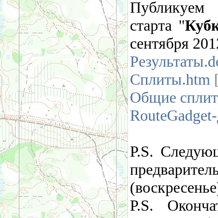
Публикуем 
старта "
Кубк
сентября 201
Результаты.d
Сплиты.htm
[
Общие сплит
RouteGadget
P.S. Следую
предварител
(воскресенье
P.S. Оконч