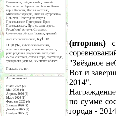
Вязовенька
,
Звёздное небо
,
Зимний
Чемпионат и Первенство области
,
Козьи
горы
,
Колодня
,
Лесная карусель
,
Митинские карьеры
,
Нижняя Дубровенка
,
Новичок
,
Новогодние старты
,
Пржевальское
,
Пригорское
,
Приз
Пржевальского
,
Приз смолян-героев
,
Российский Азимут
,
Смоленск
,
Смоленская область
,
Телеши
,
красный
кубок
лист
,
крепостная стена
,
(вторник)
с
города
,
кубок освобождения
,
лопатинский парк
,
первенство области
,
соревнова
ранг
,
реадовка
,
реадовский парк
,
сайт
,
смена
,
снеговик
,
соколья гора
,
спартакиада
,
"Звёздное не
тренировка
,
уфинья
,
чемпионат области
Показать все теги
Вот и заверш
Архив новостей
2014".
Июль 2026 (2)
Награждение
Май 2026 (4)
Апрель 2026 (6)
Март 2026 (1)
по сумме сос
Февраль 2026 (4)
Январь 2026 (2)
города - 201
Декабрь 2025 (2)
Ноябрь 2025 (3)