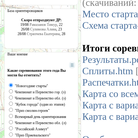
(cкачиваний
Место старта
База ориентировщиков
Скоро отпразднуют ДР:
Схема старт
19/08
Рамазанов Тимур
, 22
26/08
Сулимова Алина
, 23
28/08
Стряпчева Екатерина
, 28
Итоги сорев
Ваше мнение
Результаты.p
Сплиты.htm
[
Какие соревнования этого года Вы
могли бы отметить?
Распечатки.h
"Новогодние старты"
Карта со вс
Чемпионат и Первенство гор. (з)
Чемпионат и Первенство обл. (з)
Карта с вари
"Кубок города" (один из этапов)
"Приз смолян-героев"
Карта с вари
Всемирный день ориентирования
Чемпионат и Первенство обл. (л)
"Российский Азимут"
"Приз Пржевальского"