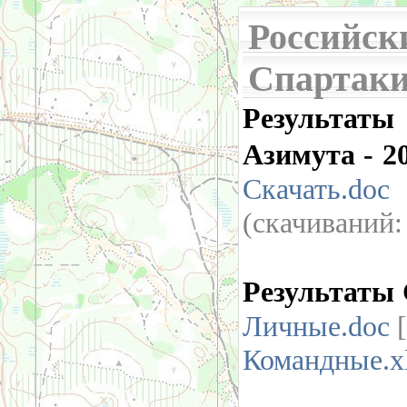
Российск
Спартаки
Результа
Азимута - 2
Скачать.doc
(cкачиваний
Результаты
Личные.doc
[
Командные.x