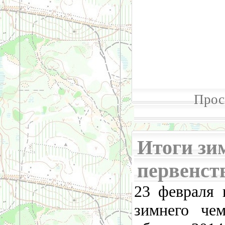
Прос
Итоги зи
первенст
23 февраля 
зимнего че