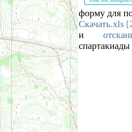
форму для по
Скачать.xls
[
и
отска
спартакиады