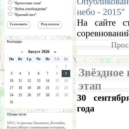
Опубликован
"Крепостная стена"
небо - 2015"
"Кубок освобождения"
"Красный лист"
На сайте с
соревнований
Календарь
Прос
«
Август 2026 »
Пн
Вт
Ср
Чт
Пт
Сб
Вс
1
2
Звёздное н
3
4
5
6
7
8
9
10
11
12
13
14
15
16
этап
17
18
19
20
21
22
23
30 сентябр
24
25
26
27
28
29
30
31
года
Облако тегов
WOC
,
Астрогань
,
Бакланово
,
Волчейка
,
Всероссийские соревнования ветеранов
,