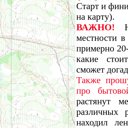
Старт и фини
на карту).
ВАЖНО!
На
местности в
примерно 20
какие стои
сможет догад
Также прошу
про бытово
растянут м
различных 
находил ле