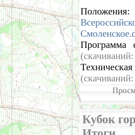
Положения:
Всероссийско
Смоленское.
Программа 
(cкачиваний
Техническа
(cкачиваний
Просм
Кубок гор
Итоги