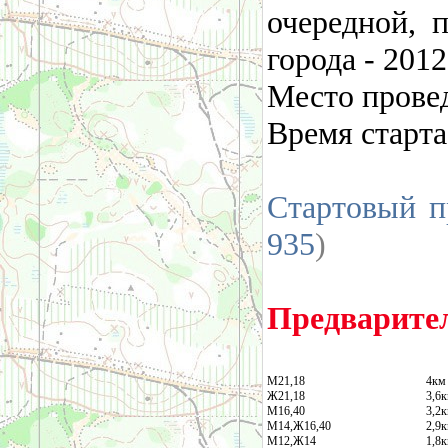
очередной, 
города - 2012
Место прове
Время старта
Стартовый п
935
)
Предварите
М21,18
4к
Ж21,18
3,6
М16,40
3,2
М14,Ж16,40
2,9
М12,Ж14
1,8