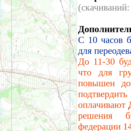
(cкачиваний
Дополнител
С 10 часов 
для переодев
До 11-30 бу
что для гр
повышен до
подтвердит
оплачивают
решения б
федерации 14