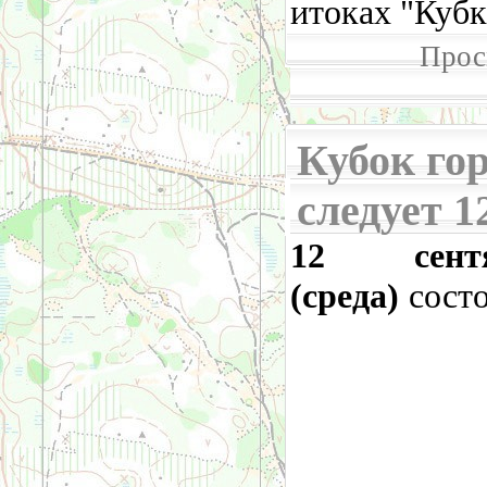
итоках "Кубк
Прос
Кубок гор
следует 1
12 сентя
(среда)
состо