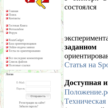
состоялся
Главная
Поиск
Контакты
Гостевая Книга
Фотоальбом
Форум
экспериме
RouteGadget
База ориентировщиков
заданном 
Online-подача заявки
Тесты по ориентированию
ориентиров
Все последние комментарии
Список файлов
Статья на Sp
Полезные ссылки
Логин
Доступная 
E-Mail:
Пароль
Положение.p
Техническа
Регистрация на сайте!
Забыли пароль?