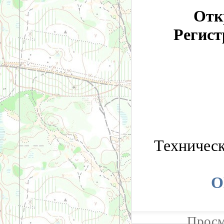
Откр
Регист
Техничес
О
Просм