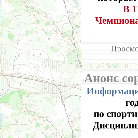
В 11.3
Чемпионат
Просмо
Анонс со
Информаци
го
по спорт
Дисципли