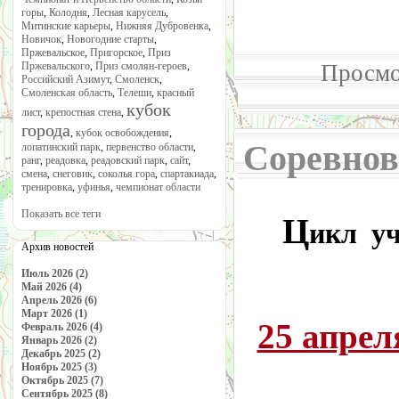
горы
,
Колодня
,
Лесная карусель
,
Митинские карьеры
,
Нижняя Дубровенка
,
Новичок
,
Новогодние старты
,
Пржевальское
,
Пригорское
,
Приз
Пржевальского
,
Приз смолян-героев
,
Просмо
Российский Азимут
,
Смоленск
,
Смоленская область
,
Телеши
,
красный
кубок
лист
,
крепостная стена
,
города
,
кубок освобождения
,
Соревнов
лопатинский парк
,
первенство области
,
ранг
,
реадовка
,
реадовский парк
,
сайт
,
смена
,
снеговик
,
соколья гора
,
спартакиада
,
тренировка
,
уфинья
,
чемпионат области
Показать все теги
Ц
икл уч
Архив новостей
Июль 2026 (2)
Май 2026 (4)
Апрель 2026 (6)
Март 2026 (1)
25 апрел
Февраль 2026 (4)
Январь 2026 (2)
Декабрь 2025 (2)
Ноябрь 2025 (3)
Октябрь 2025 (7)
Сентябрь 2025 (8)