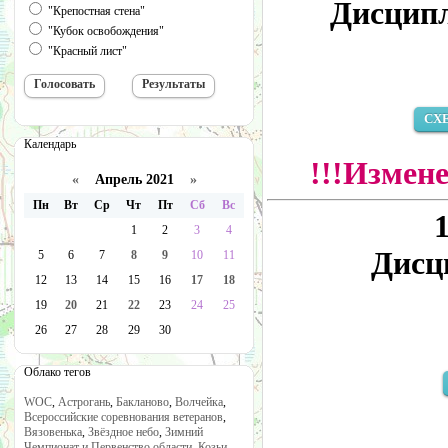
Дисципл
"Крепостная стена"
"Кубок освобождения"
"Красный лист"
СХ
Календарь
!!!Измене
«
Апрель 2021
»
Пн
Вт
Ср
Чт
Пт
Сб
Вс
1
2
3
4
Дисц
5
6
7
8
9
10
11
12
13
14
15
16
17
18
19
20
21
22
23
24
25
26
27
28
29
30
Облако тегов
WOC
,
Астрогань
,
Бакланово
,
Волчейка
,
Всероссийские соревнования ветеранов
,
Вязовенька
,
Звёздное небо
,
Зимний
Чемпионат и Первенство области
,
Козьи