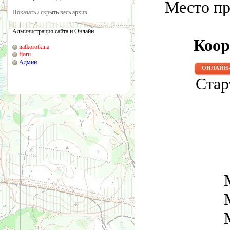
Место пр
Показать / скрыть весь архив
Администрация сайта и Онлайн
Коо
natkorotkina
fioru
Админ
ОНЛАЙН-
Стар