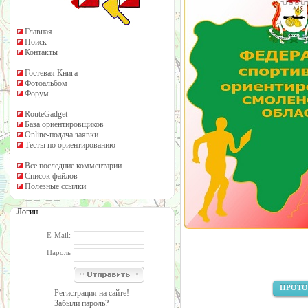
Главная
Поиск
Контакты
Гостевая Книга
Фотоальбом
Форум
RouteGadget
База ориентировщиков
Online-подача заявки
Тесты по ориентированию
Все последние комментарии
Список файлов
Полезные ссылки
Логин
E-Mail:
Пароль
ПРОТОК
Регистрация на сайте!
Забыли пароль?