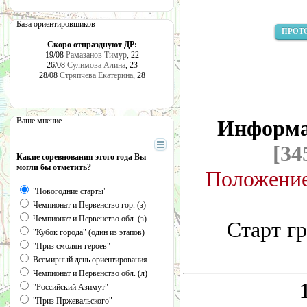
База ориентировщиков
ПРОТ
Скоро отпразднуют ДР:
19/08
Рамазанов Тимур
, 22
26/08
Сулимова Алина
, 23
28/08
Стряпчева Екатерина
, 28
Ваше мнение
Информа
[34
Какие соревнования этого года Вы
могли бы отметить?
Положени
"Новогодние старты"
Чемпионат и Первенство гор. (з)
Чемпионат и Первенство обл. (з)
Старт г
"Кубок города" (один из этапов)
"Приз смолян-героев"
Всемирный день ориентирования
Чемпионат и Первенство обл. (л)
1
"Российский Азимут"
"Приз Пржевальского"