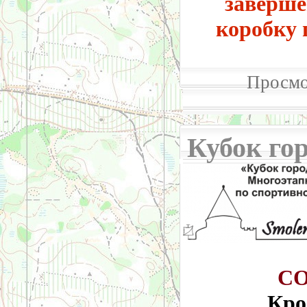
заверше
коробку 
Просмо
Кубок гор
С
Кро