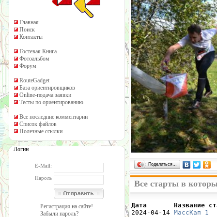
Главная
Поиск
Контакты
Гостевая Книга
Фотоальбом
Форум
RouteGadget
База ориентировщиков
Online-подача заявки
Тесты по ориентированию
Все последние комментарии
Список файлов
Полезные ссылки
Логин
Поделиться…
E-Mail:
Пароль
Все старты в котор
Дата       Название ст
Регистрация на сайте!

2024-04-14 
МассКап 1
  
Забыли пароль?