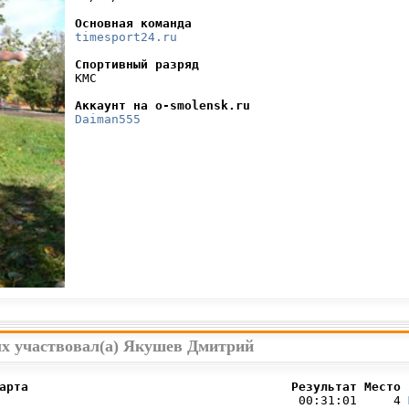
Основная команда
timesport24.ru
Спортивный разряд
 КМС

Аккаунт на o-smolensk.ru
Daiman555
ых участвовал(а) Якушев Дмитрий
арта                                    Результат Место 
                                         00:31:01     4 