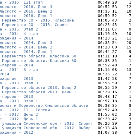
а - 2016. III этап
                       00:49:28     1 
льского - 2016. День 3
                   00:52:53    12 
льского - 2016. День 2
                   01:35:11    10 
льского - 2016. День 1
                   00:59:52     7 
 Первенство СО - 2015. Классика
          01:05:43     2 
 Первенство СО - 2015. Спринт
            00:25:45     1 
а - 2015. Этап 2
                         01:11:07     9 
а - 2014. 4 этап
                         01:10:49    10 
ождения - 2014
                           01:23:21    11 
льского - 2014. День 3
                   00:35:54    20 
льского - 2014. День 2
                   01:20:00    15 
льского - 2014. День 1
                   00:44:27     9 
 Первенство области. Классика 50
         01:11:10     4 
 Первенство области. Классика 30
         00:38:35     1 
-героев - 2014
                           00:52:40     7 
а - 2014. 3 этап
                         01:15:08    13 
2014
                                     00:25:22     3 
ождения - 2013
                           01:47:58     7 
а - 2013. Этап 3
                         00:55:59     2 
 Первенство области 2013. День 2
         00:55:59     2 
 Первенство области 2013. День 1
         00:29:16     1 
-героев - 2013
                           00:48:17     1 
а - 2013. Этап 1
                         00:57:18     3 
ионат и Первенство Смоленской области
    00:38:35     8 
а - 2012. II - Телеши
                    00:52:49     1 
т - 2012. День 2
                         01:55:02     2 
т - 2012. День 1
                         00:29:42     3 
 учащихся Смоленской обл - 2012. Спринт
  00:26:39     2 
 учащихся Смоленской обл - 2012. Выбор
   00:13:48     8 
ождения - 2012
                           01:07:38     4 