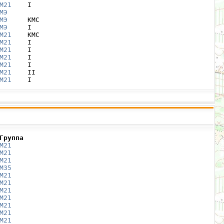
М21
    I

МЭ
МЭ
     КМС

МЭ
     I

М21
    КМС

М21
    I

М21
    I

М21
    I

М21
    I

М21
    II

М21
    I
Группа
М21
М21
М21
М35
М21
М21
М21
М21
М21
М21
М21