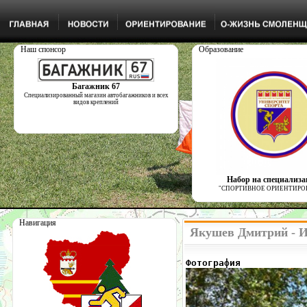
Наш спонсор
Образование
Багажник 67
Специализированный магазин автобагажников и всех
видов креплений
Набор на специализ
"СПОРТИВНОЕ ОРИЕНТИРО
Навигация
Якушев Дмитрий - И
Фотография            