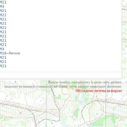
М21
МЭ
М21
М21
М21
М21
М21
М21
М21
М21
М21
МЭ
М16—Лично
М21
М21
М21
Нашли ошибку, или опечатку в каких-либо данных:
выделите их мышкой и нажмите
Ctrl+Enter
, затем введите правильное написание.
Обсуждение системы на форуме