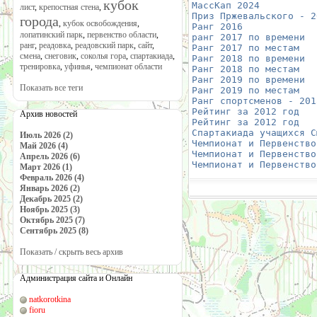
кубок
МассКап 2024
          
лист
,
крепостная стена
,
Приз Пржевальского - 2
города
,
кубок освобождения
,
Ранг 2016
             
лопатинский парк
,
первенство области
,
ранг 2017 по времени
  
ранг
,
реадовка
,
реадовский парк
,
сайт
,
Ранг 2017 по местам
   
смена
,
снеговик
,
соколья гора
,
спартакиада
,
Ранг 2018 по времени
  
тренировка
,
уфинья
,
чемпионат области
Ранг 2018 по местам
   
Ранг 2019 по времени
  
Показать все теги
Ранг 2019 по местам
   
Ранг спортсменов - 201
Рейтинг за 2012 год
   
Архив новостей
Рейтинг за 2012 год
   
Спартакиада учащихся С
Июль 2026 (2)
Чемпионат и Первенство
Май 2026 (4)
Чемпионат и Первенство
Апрель 2026 (6)
Чемпионат и Первенство
Март 2026 (1)
Февраль 2026 (4)
Январь 2026 (2)
Декабрь 2025 (2)
Ноябрь 2025 (3)
Октябрь 2025 (7)
Сентябрь 2025 (8)
Показать / скрыть весь архив
Администрация сайта и Онлайн
natkorotkina
fioru