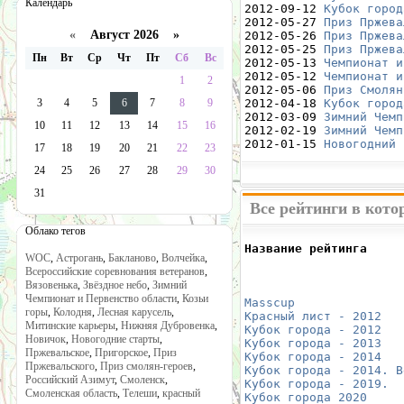
Календарь
2012-09-12 
Кубок город
2012-05-27 
Приз Пржева
«
Август 2026 »
2012-05-26 
Приз Пржева
2012-05-25 
Приз Пржева
Пн
Вт
Ср
Чт
Пт
Сб
Вс
2012-05-13 
Чемпионат и
2012-05-12 
Чемпионат и
1
2
2012-05-06 
Приз Смолян
3
4
5
6
7
8
9
2012-04-18 
Кубок город
2012-03-09 
Зимний Чемп
10
11
12
13
14
15
16
2012-02-19 
Зимний Чемп
2012-01-15 
Новогодний 
17
18
19
20
21
22
23
24
25
26
27
28
29
30
31
Все рейтинги в кот
Облако тегов
Название рейтинга     
WOC
,
Астрогань
,
Бакланово
,
Волчейка
,
                      
Всероссийские соревнования ветеранов
,
                      
Вязовенька
,
Звёздное небо
,
Зимний
                      
Чемпионат и Первенство области
,
Козьи
Masscup 
              
горы
,
Колодня
,
Лесная карусель
,
Красный лист - 2012
   
Митинские карьеры
,
Нижняя Дубровенка
,
Кубок города - 2012
   
Новичок
,
Новогодние старты
,
Кубок города - 2013
   
Пржевальское
,
Пригорское
,
Приз
Кубок города - 2014
   
Пржевальского
,
Приз смолян-героев
,
Кубок города - 2014. В
Российский Азимут
,
Смоленск
,
Кубок города - 2019.
  
Смоленская область
,
Телеши
,
красный
Кубок города 2020
     