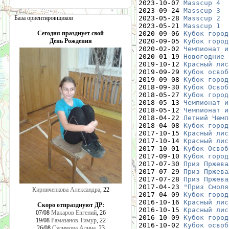
2023-10-07 
Masscup 4
  
2023-09-24 
Masscup 3
  
База ориентировщиков
2023-05-28 
Masscup 2
  
2023-05-21 
Masscup 1
  
Сегодня празднует свой
2020-09-06 
Кубок город
День Рождения
2020-09-05 
Кубок город
2020-02-02 
Чемпионат и
2020-01-19 
Новогодние 
2019-10-12 
Красный лис
2019-09-29 
Кубок освоб
2019-09-08 
Кубок город
2018-09-30 
Кубок Освоб
2018-05-27 
Кубок город
2018-05-13 
Чемпионат и
2018-05-12 
Чемпионат и
2018-04-22 
Летний Чемп
2018-04-08 
Кубок город
2017-10-15 
Красный лис
2017-10-14 
Красный лис
2017-10-01 
Кубок Освоб
2017-09-10 
Кубок город
2017-07-30 
Приз Пржева
2017-07-29 
Приз Пржева
2017-07-28 
Приз Пржева
2017-04-23 
"Приз Смоля
Кирпиченкова Александра
, 22
2017-04-09 
Кубок город
2016-10-16 
Красный лис
Скоро отпразднуют ДР:
2016-10-15 
Красный лис
07/08
Макаров Евгений
, 26
2016-10-09 
Кубок город
19/08
Рамазанов Тимур
, 22
2016-10-02 
Кубок освоб
26/08
Сулимова Алина
, 23