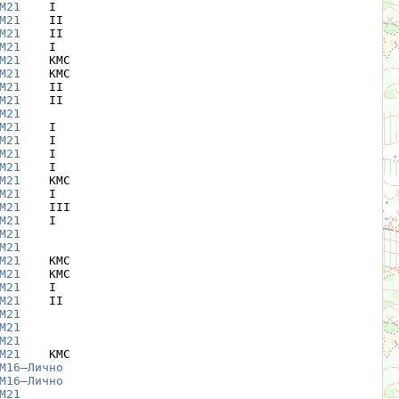
М21
    I

М21
    II

М21
    II

М21
    I

М21
    КМС

М21
    КМС

М21
    II

М21
    II

М21
М21
    I

М21
    I

М21
    I

М21
    I

М21
    КМС

М21
    I

М21
    III

М21
    I

М21
М21
М21
    КМС

М21
    КМС

М21
    I

М21
    II

М21
М21
М21
М21
    КМС

М16—Лично
М16—Лично
М21