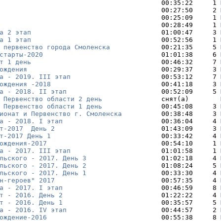
                                         00:35:22     1 
                                         00:27:50     2 
                                         00:25:09     1 
                                         00:28:49     1 
а 2 этап
                                 01:00:47     3 
а 1 этап
                                 00:52:56     1 
 первенство города Смоленска
             00:21:35     5 
старты-2020
                              01:01:38     6 
т 1 день
                                 00:46:32     7 
ождения
                                  00:29:37     3 
а - 2019. III этап
                       00:53:12     7 
ождения -2018 
                           00:41:18     3 
а - 2018. II этап
                        00:52:09     5 
 Первенство области 2 день
               снят(а)        
 Первенство области 1 день
               00:45:08     3 
ионат и Первенство г. Смоленска
          00:38:48     3 
а - 2018. I этап
                         00:36:04     4 
т-2017  День 2
                           01:43:09     3 
т-2017 День 1
                            00:33:42     4 
ождения-2017
                             00:54:10     1 
а - 2017. III этап
                       01:01:58     1 
льского - 2017. День 3
                   01:02:18     4 
льского - 2017. День 2
                   01:08:24     5 
льского - 2017. День 1
                   00:33:30     4 
н-героев" 2017
                           00:57:35     4 
а - 2017. I этап
                         00:46:59     8 
т - 2016. День 2
                         01:22:22     4 
т - 2016. День 1
                         00:35:57     5 
а - 2016. IV этап
                        00:44:57     2 
ождение-2016
                             00:55:38     8 