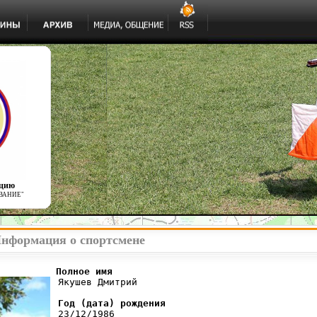
ацию
ВАНИЕ"
нформация о спортсмене
          Полное имя
 Якушев Дмитрий

Год (дата) рождения
 23/12/1986
