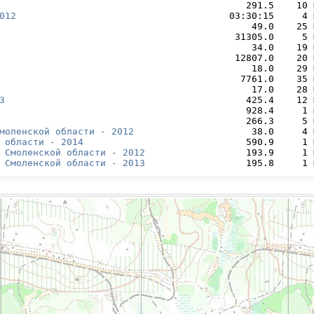
                                            291.5    10 
012
                                      03:30:15     4 
                                             49.0    25 
                                          31305.0     5 
                                             34.0    19 
                                          12807.0    20 
                                             18.0    29 
                                           7761.0    35 
                                             17.0    28 
3
                                           425.4    12 
                                            928.4     1 
                                            266.3     5 
моленской области - 2012
                     38.0     4 
 области - 2014
                             590.9     1 
 Смоленской области - 2012
                  193.9     1 
 Смоленской области - 2013
                  195.8     1 