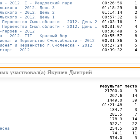
а - 2012. I - Реадовский парк
            00:26:56     1 
льского - 2012. День 3
                   01:18:29     6 
льского - 2012. День 2
                   01:14:14     2 
льского - 2012. День 1
                   00:57:32     6 
 Первенство Смол.области - 2012. День 2
  01:03:16     1 
 Первенство Смол.области - 2012. День 1
  00:31:07     4 
-героев - 2012
                           00:36:48     5 
а - 2012. III - Красный бор
              00:55:57     8 
ионат и Первенство Смол.области - 2012
   00:31:36     5 
ионат и Первенство г.Смоленска - 2012
    00:27:24     5 
старт - 2012
                             00:39:32     4 
орых участвовал(а) Якушев Дмитрий
                                        Результат Место 
                                          21700.0     3 
                                            267.6    14 
                                           1449.0    39 
                                         01:21:48     1 
                                            184.7     3 
                                            281.5     7 
                                            178.9    14 
                                            522.1    22 
есна
                                        254.5    20 
                                             74.1    11 
                                            574.0     3 