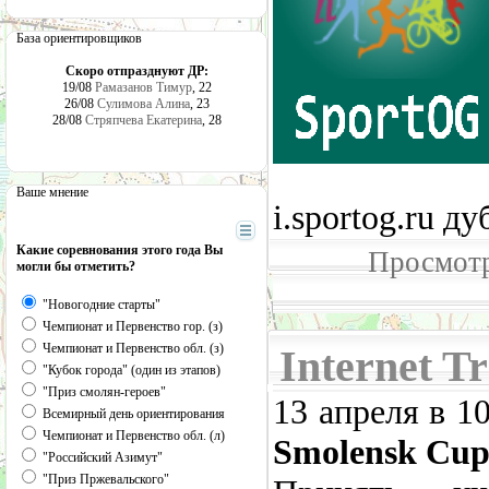
База ориентировщиков
Скоро отпразднуют ДР:
19/08
Рамазанов Тимур
, 22
26/08
Сулимова Алина
, 23
28/08
Стряпчева Екатерина
, 28
Ваше мнение
i.sportog.ru д
Какие соревнования этого года Вы
Просмотр
могли бы отметить?
"Новогодние старты"
Чемпионат и Первенство гор. (з)
Чемпионат и Первенство обл. (з)
Internet T
"Кубок города" (один из этапов)
"Приз смолян-героев"
13 апреля в 1
Всемирный день ориентирования
Чемпионат и Первенство обл. (л)
Smolensk Cup
"Российский Азимут"
"Приз Пржевальского"