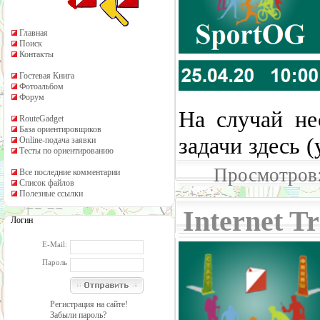
Главная
Поиск
Контакты
Гостевая Книга
Фотоальбом
Форум
На случай нес
RouteGadget
База ориентировщиков
задачи здесь 
Online-подача заявки
Тесты по ориентированию
Просмотров:
Все последние комментарии
Список файлов
Полезные ссылки
Internet T
Логин
E-Mail:
Пароль
Регистрация на сайте!
Забыли пароль?