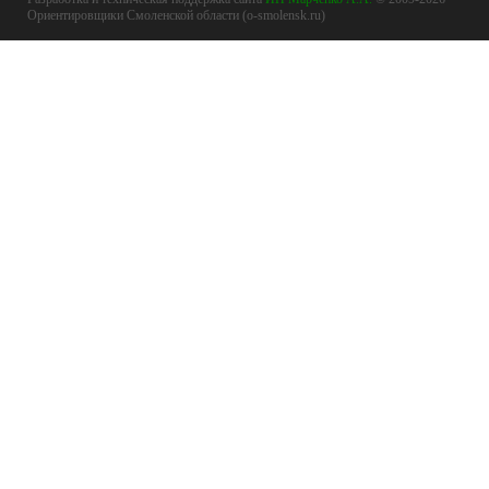
Ориентировщики Смоленской области (o-smolensk.ru)