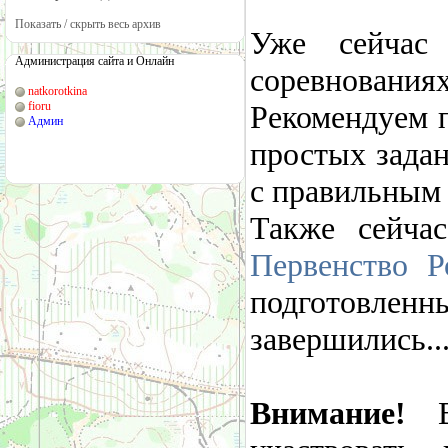
Показать / скрыть весь архив
Уже сейчас
Администрация сайта и Онлайн
соревнованиях
natkorotkina
fioru
Рекомендуем 
Админ
простых задан
с правильным
Также сейча
Первенство Р
подготовле
завершились...
Внимание!
Вы