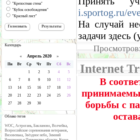
Принять у
"Крепостная стена"
i.sportog.ru/e
"Кубок освобождения"
"Красный лист"
На случай нес
задачи здесь 
Календарь
Просмотров:
«
Апрель 2020
»
Пн
Вт
Ср
Чт
Пт
Сб
Вс
Internet T
1
2
3
4
5
В соотве
6
7
8
9
10
11
12
13
14
15
16
17
18
19
принимаемым
20
21
22
23
24
25
26
борьбы с п
27
28
29
30
остав
Облако тегов
WOC
,
Астрогань
,
Бакланово
,
Волчейка
,
Всероссийские соревнования ветеранов
,
Вязовенька
,
Звёздное небо
,
Зимний
Пре
Чемпионат и Первенство области
,
Козьи