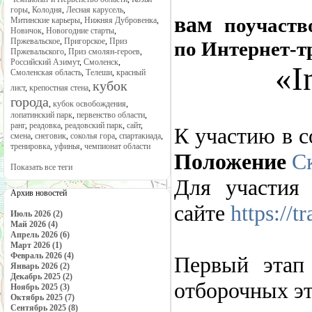
горы
,
Колодня
,
Лесная карусель
,
вам
поучаст
Митинские карьеры
,
Нижняя Дубровенка
,
Новичок
,
Новогодние старты
,
Пржевальское
,
Пригорское
,
Приз
по Интернет-т
Пржевальского
,
Приз смолян-героев
,
Российский Азимут
,
Смоленск
,
«I
Смоленская область
,
Телеши
,
красный
кубок
лист
,
крепостная стена
,
города
,
кубок освобождения
,
лопатинский парк
,
первенство области
,
ранг
,
реадовка
,
реадовский парк
,
сайт
,
К участию в 
смена
,
снеговик
,
соколья гора
,
спартакиада
,
тренировка
,
уфинья
,
чемпионат области
Положение
Ск
Показать все теги
Для участия 
Архив новостей
сайте
https://t
Июль 2026 (2)
Май 2026 (4)
Апрель 2026 (6)
Март 2026 (1)
Февраль 2026 (4)
Первый этап 
Январь 2026 (2)
Декабрь 2025 (2)
отборочных эт
Ноябрь 2025 (3)
Октябрь 2025 (7)
Сентябрь 2025 (8)