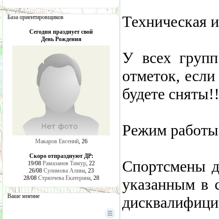
Техническая и
База ориентировщиков
Сегодня празднует свой
День Рождения
У всех групп
отметок, если
будете сняты!!
Режим работы 
Макаров Евгений
, 26
Скоро отпразднуют ДР:
Спортсмены д
19/08
Рамазанов Тимур
, 22
26/08
Сулимова Алина
, 23
28/08
Стряпчева Екатерина
, 28
указанным в с
Ваше мнение
дисквалифици