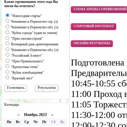
Какие соревнования этого года Вы
могли бы отметить?
СХЕМА АРЕНЫ СОРЕВНОВАНИЙ
"Новогодние старты"
Чемпионат и Первенство гор. (з)
СТАРТОВЫЙ ПРОТОКОЛ
Чемпионат и Первенство обл. (з)
"Кубок города" (один из этапов)
"Приз смолян-героев"
ОНЛАЙН-РЕЗУЛЬТАТЫ
Всемирный день ориентирования
Чемпионат и Первенство обл. (л)
"Российский Азимут"
Подготовлена 
"Приз Пржевальского"
"Крепостная стена"
Предваритель
"Кубок освобождения"
"Красный лист"
10:45-10:55 сб
11:00 Проход 
11:05 Торжест
Календарь
11:30-12:00 о
«
Ноябрь 2023
»
Пн
Вт
Ср
Чт
Пт
Сб
Вс
12:00-12:30 с