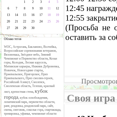
1
2
3
4
5
12:45 награжд
6
7
8
9
10
11
12
12:55 закрыти
13
14
15
16
17
18
19
20
21
22
23
24
25
26
(Просьба не 
27
28
29
30
оставить за со
Облако тегов
WOC
,
Астрогань
,
Бакланово
,
Волчейка
,
Всероссийские соревнования ветеранов
,
Вязовенька
,
Звёздное небо
,
Зимний
Чемпионат и Первенство области
,
Козьи
горы
,
Колодня
,
Лесная карусель
,
Митинские карьеры
,
Нижняя Дубровенка
,
Новичок
,
Новогодние старты
,
Пржевальское
,
Пригорское
,
Приз
Пржевальского
,
Приз смолян-героев
,
Просмотров
Российский Азимут
,
Смоленск
,
Смоленская область
,
Телеши
,
красный
кубок
лист
,
крепостная стена
,
Своя игра
города
,
кубок освобождения
,
лопатинский парк
,
первенство области
,
ранг
,
реадовка
,
реадовский парк
,
сайт
,
смена
,
снеговик
,
соколья гора
,
спартакиада
,
тренировка
,
уфинья
,
чемпионат области