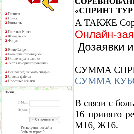
СОРЕВНОВАН
«СПРИНТ ТУР 2
Главная
Поиск
А ТАКЖЕ
Со
Контакты
Онлайн-зая
Гостевая Книга
Фотоальбом
Форум
Дозаявки и
RouteGadget
База ориентировщиков
Online-подача заявки
Тесты по ориентированию
СУММА СПР
Все последние комментарии
Список файлов
СУММА КУБ
Полезные ссылки
Логин
В связи с бол
E-Mail:
Пароль
16 принято р
М16, Ж16.
Регистрация на сайте!
Забыли пароль?