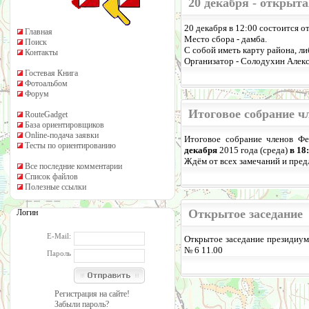
20 декабря - открыт
20 декабря в 12:00 состоится о
Главная
Место сбора - дамба.
Поиск
С собой иметь карту района, ли
Контакты
Организатор - Солодухин Алекс
Гостевая Книга
Фотоальбом
Форум
Итоговое собрание ч
RouteGadget
База ориентировщиков
Online-подача заявки
Итоговое собрание членов Фе
Тесты по ориентированию
декабря
2015 года (среда)
в 18
Ждём от всех замечаний и предл
Все последние комментарии
Список файлов
Полезные ссылки
Открытое заседание
Логин
E-Mail:
Открытое заседание президиу
№ 6 11.00
Пароль
Регистрация на сайте!
Забыли пароль?