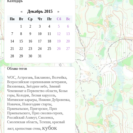
Календарь
«
Декабрь 2015
»
Пн
Вт
Ср
Чт
Пт
Сб
Вс
1
2
3
4
5
6
7
8
9
10
11
12
13
14
15
16
17
18
19
20
21
22
23
24
25
26
27
28
29
30
31
Облако тегов
WOC
,
Астрогань
,
Бакланово
,
Волчейка
,
Всероссийские соревнования ветеранов
,
Вязовенька
,
Звёздное небо
,
Зимний
Чемпионат и Первенство области
,
Козьи
горы
,
Колодня
,
Лесная карусель
,
Митинские карьеры
,
Нижняя Дубровенка
,
Новичок
,
Новогодние старты
,
Пржевальское
,
Пригорское
,
Приз
Пржевальского
,
Приз смолян-героев
,
Российский Азимут
,
Смоленск
,
Смоленская область
,
Телеши
,
красный
кубок
лист
,
крепостная стена
,