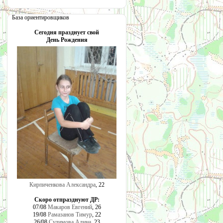
База ориентировщиков
Сегодня празднует свой
День Рождения
Кирпиченкова Александра
, 22
Скоро отпразднуют ДР:
07/08
Макаров Евгений
, 26
19/08
Рамазанов Тимур
, 22
26/08
Сулимова Алина
, 23