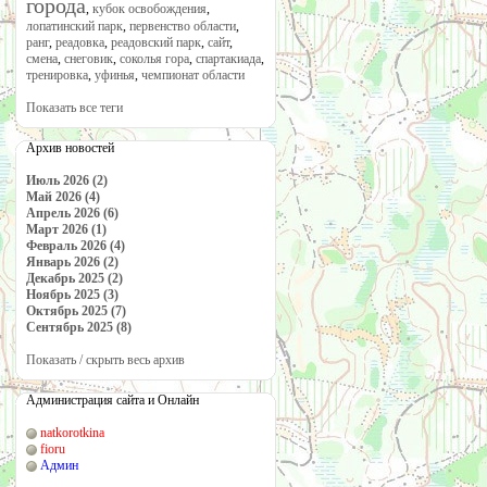
города
,
кубок освобождения
,
лопатинский парк
,
первенство области
,
ранг
,
реадовка
,
реадовский парк
,
сайт
,
смена
,
снеговик
,
соколья гора
,
спартакиада
,
тренировка
,
уфинья
,
чемпионат области
Показать все теги
Архив новостей
Июль 2026 (2)
Май 2026 (4)
Апрель 2026 (6)
Март 2026 (1)
Февраль 2026 (4)
Январь 2026 (2)
Декабрь 2025 (2)
Ноябрь 2025 (3)
Октябрь 2025 (7)
Сентябрь 2025 (8)
Показать / скрыть весь архив
Администрация сайта и Онлайн
natkorotkina
fioru
Админ