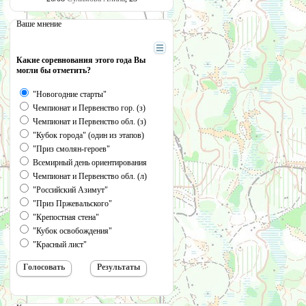
Ваше мнение
Какие соревнования этого года Вы
могли бы отметить?
"Новогодние старты"
Чемпионат и Первенство гор. (з)
Чемпионат и Первенство обл. (з)
"Кубок города" (один из этапов)
"Приз смолян-героев"
Всемирный день ориентирования
Чемпионат и Первенство обл. (л)
"Российский Азимут"
"Приз Пржевальского"
"Крепостная стена"
"Кубок освобождения"
"Красный лист"