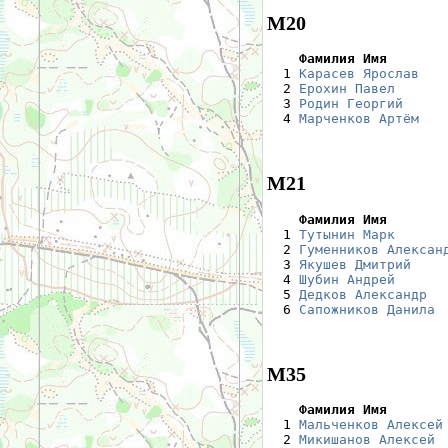
М20
    Фамилия Имя       

  1 
Карасев Ярослав
   
  2 
Ерохин Павел
      
  3 
Родин Георгий
     
  4 
Марченков Артём
   
М21
    Фамилия Имя       

  1 
Тутынин Марк
      
  2 
Гуменников Алексан
  3 
Якушев Дмитрий
    
  4 
Шубин Андрей
      
  5 
Дедков Александр
  
  6 
Сапожников Данила
 
М35
    Фамилия Имя       

  1 
Мальченков Алексей
  2 
Микишанов Алексей
 