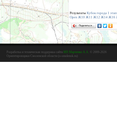
Результаты
Кубок города 1 этап
Open
Ж10
Ж11
Ж12
Ж14
Ж16
Поделиться…
Разработка и техническая поддержка сайта
ИП Марченко А.А.
© 2009-2026
Ориентировщики Смоленской области (o-smolensk.ru)