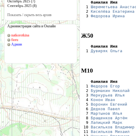
Октябрь 2025 (7)
    Фамилия Имя       
Сентябрь 2025 (8)

  1 
Шереметьева Анаста
  2 
Киселёва Екатерина
Показать / скрыть весь архив
  3 
Федорова Ирина
    
Администрация сайта и Онлайн
Ж50
natkorotkina
fioru
Админ
    Фамилия Имя       

  1 
Дувиряк Ольга
     
М10
    Фамилия Имя       

  1 
Федоров Егор
      
  2 
Бурмакин Николай
  
  3 
Меркурьев Илья
    
  4 
Конон Иван
        
  5 
Воронин Евгений
   
  6 
Дедков Павел
      
  7 
Мартынов Илья
     
  8 
Бращенков Артём
   
  9 
Лапицкий Марк
     
 10 
Васильков Владимир
 11 
Васильков Михаил
  