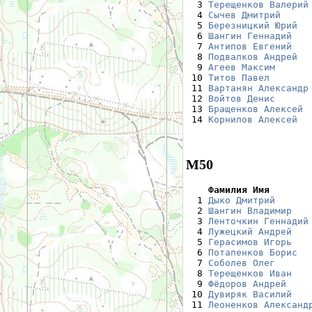
  3 
Терещенков Валерий
  4 
Сычев Дмитрий
     
  5 
Березницкий Юрий
  
  6 
Шангин Геннадий
   
  7 
Антипов Евгений
   
  8 
Подвалков Андрей
  
  9 
Агеев Максим
      
 10 
Титов Павел
       
 11 
Вартанян Александр
 12 
Войтов Денис
      
 13 
Бращенков Алексей
 
 14 
Корнилов Алексей
  
М50
    Фамилия Имя       

  1 
Дыко Дмитрий
      
  2 
Шангин Владимир
   
  3 
Ленточкин Геннадий
  4 
Лужецкий Андрей
   
  5 
Герасимов Игорь
   
  6 
Потапенков Борис
  
  7 
Соболев Олег
      
  8 
Терещенков Иван
   
  9 
Фёдоров Андрей
    
 10 
Дувиряк Василий
   
 11 
Леоненков Александ