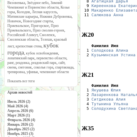
  8 
Агатицкая Дарья
   
Вязовенька
,
Звёздное небо
,
Зимний
  9 
Киреенкова Екатери
Чемпионат и Первенство области
,
Козьи
 10 
Макаренко Елизавет
горы
,
Колодня
,
Лесная карусель
,
 11 
Салюкова Анна
     
Митинские карьеры
,
Нижняя Дубровенка
,
Новичок
,
Новогодние старты
,
Пржевальское
,
Пригорское
,
Приз
Пржевальского
,
Приз смолян-героев
,
Ж20
Российский Азимут
,
Смоленск
,
Смоленская область
,
Телеши
,
красный
кубок
    Фамилия Имя       
лист
,
крепостная стена
,

  1 
Солодкова Алина
   
города
,
кубок освобождения
,
  2 
Кузьминская Устина
лопатинский парк
,
первенство области
,
ранг
,
реадовка
,
реадовский парк
,
сайт
,
смена
,
снеговик
,
соколья гора
,
спартакиада
,
тренировка
,
уфинья
,
чемпионат области
Ж21
Показать все теги
    Фамилия Имя       

  1 
Якушева Юлия
      
Архив новостей
  2 
Лазаренкова Наталь
  3 
Ситдикова Алия
    
Июль 2026 (2)
  4 
Тутынина Ульяна
   
Май 2026 (4)
  5 
Солодухина Светлан
Апрель 2026 (6)
Март 2026 (1)
Февраль 2026 (4)
Январь 2026 (2)
Ж35
Декабрь 2025 (2)
Ноябрь 2025 (3)