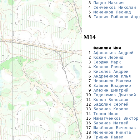
  3 
Пацко Максим
      
  4 
Сенченков Николай
 
  5 
Моченков Леонид
   
  6 
Гарсия-Рыбаков Анд
М14
    Фамилия Имя       

  1 
Афанасьев Андрей
  
  2 
Кожин Леонид
      
  3 
Сердюк Марк
       
  4 
Козлов Роман
      
  5 
Киселёв Андрей
    
  6 
Андреенков Илья
   
  7 
Чернышев Максим
   
  8 
Зайцев Владимир
   
  9 
Алёхин Дмитрий
    
 10 
Евдокимов Дмитрий
 
 11 
Конон Вячеслав
    
 12 
Бадюлин Сергей
    
 13 
Баранов Кирилл
    
 14 
Телеш Иван
        
 15 
Маматченков Виктор
 16 
Баранов Матвей
    
 17 
Шавёлкин Вячеслав
 
 18 
Моченков Никита
   
 19 
Гришин Павел
      