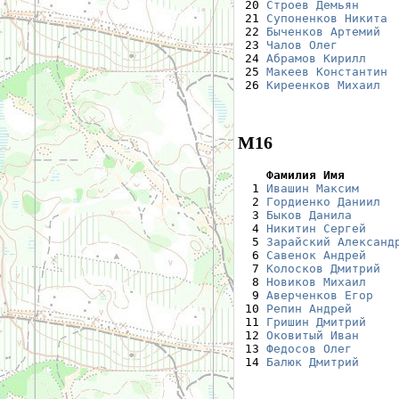
 20 
Строев Демьян
     
 21 
Супоненков Никита
 
 22 
Быченков Артемий
  
 23 
Чалов Олег
        
 24 
Абрамов Кирилл
    
 25 
Макеев Константин
 
 26 
Киреенков Михаил
  
М16
    Фамилия Имя       

  1 
Ивашин Максим
     
  2 
Гордиенко Даниил
  
  3 
Быков Данила
      
  4 
Никитин Сергей
    
  5 
Зарайский Александ
  6 
Савенок Андрей
    
  7 
Колосков Дмитрий
  
  8 
Новиков Михаил
    
  9 
Аверченков Егор
   
 10 
Репин Андрей
      
 11 
Гришин Дмитрий
    
 12 
Оковитый Иван
     
 13 
Федосов Олег
      
 14 
Балюк Дмитрий
     