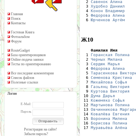
  2 
Савенок Алина
     
  3 
Худобко Даниил
    
  4 
Конон Владимир
    
Главная
  5 
Федорова Алина
    
Поиск
  6 
Юрченков Артём
    
Контакты
Гостевая Книга
Фотоальбом
Ж10
Форум
    Фамилия Имя       
RouteGadget

  1 
Горанская Полина
  
База ориентировщиков
  2 
Черных Милана
     
Online-подача заявки
  3 
Сердюк Марья
      
Тесты по ориентированию
  4 
Фёдорова Алина
    
  5 
Тарасенкова Виктор
Все последние комментарии
  6 
Семенова Кристина
 
Список файлов
  7 
Михайлова Софья
   
Полезные ссылки
  8 
Газьянц Виктория
  
  9 
Куртова Виктория
  
Логин
 10 
Дума Дарья
        
 11 
Кожемяко Софья
    
E-Mail:
 12 
Мартынова Полина
  
 13 
Овчинникова Маргар
Пароль
 14 
Ковалёва Евгения
  
 15 
Воронина Милена
   
 16 
Борисова Полина
   
 17 
Муравьёва Алёна
   
Регистрация на сайте!
Забыли пароль?