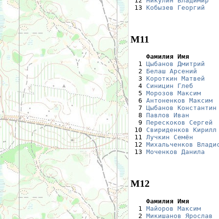
 12 
Никулин Владимир
  
 13 
Кобызев Георгий
   
М11
    Фамилия Имя       

  1 
Цыбанов Дмитрий
   
  2 
Белаш Арсений
     
  3 
Короткин Матвей
   
  4 
Синицин Глеб
      
  5 
Морозов Максим
    
  6 
Антоненков Максим
 
  7 
Цыбанов Константин
  8 
Павлов Иван
       
  9 
Перескоков Сергей
 
 10 
Свириденков Кирилл
 11 
Лучкин Семён
      
 12 
Михальченков Влади
 13 
Моченков Данила
   
М12
    Фамилия Имя       

  1 
Майоров Максим
    
  2 
Микишанов Ярослав
 