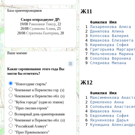
Ж11
База ориентировщиков
Скоро отпразднуют ДР:
    Фамилия Имя       
19/08
Рамазанов Тимур
, 22

  1 
Лазаренкова Алиса
 
26/08
Сулимова Алина
, 23
  2 
Данилова Алина
    
28/08
Стряпчева Екатерина
, 28
  3 
Копосова Валерия
  
  4 
Шишакова Елизавета
  5 
Кириенкрва София
  
  6 
Григорьева Маргари
Ваше мнение
  7 
Мельченкова Марина
  8 
Соколова Вероника
 
  9 
Сляднева Милана
   
Какие соревнования этого года Вы
могли бы отметить?
Ж12
"Новогодние старты"
Чемпионат и Первенство гор. (з)
    Фамилия Имя       
Чемпионат и Первенство обл. (з)

  1 
Максименкова Анаст
  2 
Ермоленко Анна
    
"Кубок города" (один из этапов)
  3 
Соловьева Анастаси
"Приз смолян-героев"
  4 
Шишакова Анна
     
Всемирный день ориентирования
  5 
Евдокимова София
  
  6 
Якуненкова Дарья
  
Чемпионат и Первенство обл. (л)
  7 
Куницына Александр
"Российский Азимут"
"Приз Пржевальского"