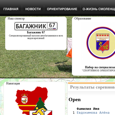
Наш спонсор
Образование
Багажник 67
Специализированный магазин автобагажников и всех
видов креплений
Набор на специализ
"СПОРТИВНОЕ ОРИЕНТИРО
Навигация
Результаты соревнов
Open
    Фамилия Имя       

  1 
Евдокимова Алёна
  