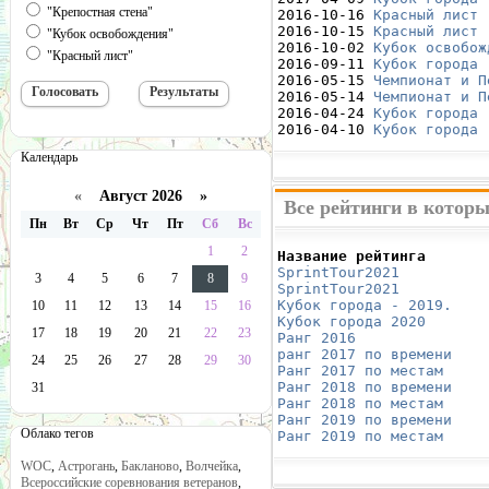
"Крепостная стена"
2016-10-16 
Красный лист 
2016-10-15 
Красный лист 
"Кубок освобождения"
2016-10-02 
Кубок освобож
"Красный лист"
2016-09-11 
Кубок города 
2016-05-15 
Чемпионат и П
2016-05-14 
Чемпионат и П
2016-04-24 
Кубок города 
2016-04-10 
Кубок города 
Календарь
«
Август 2026 »
Все рейтинги в которы
Пн
Вт
Ср
Чт
Пт
Сб
Вс
1
2
Название рейтинга       
SprintTour2021
          
3
4
5
6
7
8
9
SprintTour2021
          
Кубок города - 2019.
    
10
11
12
13
14
15
16
Кубок города 2020
       
17
18
19
20
21
22
23
Ранг 2016
               
ранг 2017 по времени
    
24
25
26
27
28
29
30
Ранг 2017 по местам
     
Ранг 2018 по времени
    
31
Ранг 2018 по местам
     
Ранг 2019 по времени
    
Облако тегов
Ранг 2019 по местам
     
WOC
,
Астрогань
,
Бакланово
,
Волчейка
,
Всероссийские соревнования ветеранов
,