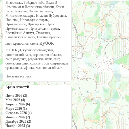
Вязовенька
,
Звёздное небо
,
Зимний
Чемпионат и Первенство области
,
Козьи
горы
,
Колодня
,
Лесная карусель
,
Митинские карьеры
,
Нижняя Дубровенка
,
Новичок
,
Новогодние старты
,
Пржевальское
,
Пригорское
,
Приз
Пржевальского
,
Приз смолян-героев
,
Российский Азимут
,
Смоленск
,
Смоленская область
,
Телеши
,
красный
кубок
лист
,
крепостная стена
,
города
,
кубок освобождения
,
лопатинский парк
,
первенство области
,
ранг
,
реадовка
,
реадовский парк
,
сайт
,
смена
,
снеговик
,
соколья гора
,
спартакиада
,
тренировка
,
уфинья
,
чемпионат области
Показать все теги
Архив новостей
Июль 2026 (2)
Май 2026 (4)
Апрель 2026 (6)
Март 2026 (1)
Февраль 2026 (4)
Январь 2026 (2)
Декабрь 2025 (2)
Ноябрь 2025 (3)