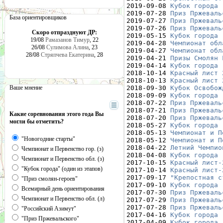
2019-09-08 
Кубок города 
2019-07-28 
Приз Пржеваль
База ориентировщиков
2019-07-27 
Приз Пржеваль
2019-07-26 
Приз Пржеваль
Скоро отпразднуют ДР:
2019-05-15 
Кубок города 
19/08
Рамазанов Тимур
, 22
2019-04-28 
Чемпионат обл
26/08
Сулимова Алина
, 23
2019-04-27 
Чемпионат обл
28/08
Стряпчева Екатерина
, 28
2019-04-21 
Призы Смолян 
2019-04-14 
Кубок города 
2018-10-14 
Красный лист 
2018-10-13 
Красный лист 
Ваше мнение
2018-09-30 
Кубок Освобож
2018-09-09 
Кубок города 
2018-07-22 
Приз Пржеваль
2018-07-21 
Приз Пржеваль
Какие соревнования этого года Вы
2018-07-20 
Приз Пржеваль
могли бы отметить?
2018-05-27 
Кубок города 
2018-05-13 
Чемпионат и П
"Новогодние старты"
2018-05-12 
Чемпионат и П
2018-04-22 
Летний Чемпио
Чемпионат и Первенство гор. (з)
2018-04-08 
Кубок города 
Чемпионат и Первенство обл. (з)
2017-10-15 
Красный лист-
"Кубок города" (один из этапов)
2017-10-14 
Красный лист-
2017-09-17 
"Крепостная с
"Приз смолян-героев"
2017-09-10 
Кубок города 
Всемирный день ориентирования
2017-07-30 
Приз Пржеваль
Чемпионат и Первенство обл. (л)
2017-07-29 
Приз Пржеваль
2017-07-28 
Приз Пржеваль
"Российский Азимут"
2017-04-16 
Кубок города 
"Приз Пржевальского"
2017-04-09 
Кубок города 