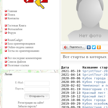
Главная
Поиск
Контакты
Гостевая Книга
Фотоальбом
Форум
RouteGadget
База ориентировщиков
Online-подача заявки
Поделиться…
Тесты по ориентированию
Все старты в которых
Все последние комментарии
Список файлов
Полезные ссылки
Дата       Название стар

2021-05-19 
SprintTour-20
Логин
2021-04-14 
SprintTour-20
2020-09-06 
Кубок города 
2020-09-05 
Кубок города 
E-Mail:
2020-02-02 
Чемпионат и п
Пароль
2020-01-19 
Новогодние ст
2019-10-13 
Красный лист 
2019-10-12 
Красный лист 
2019-10-06 
Кубок города 
Регистрация на сайте!
2019-09-29 
Кубок освобож
Забыли пароль?
2019-09-28 
Крепостная ст