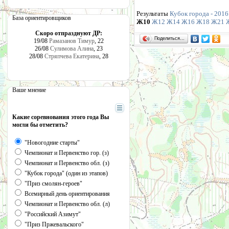
Результаты
Кубок города - 2016.
База ориентировщиков
Ж10
Ж12
Ж14
Ж16
Ж18
Ж21
Скоро отпразднуют ДР:
Поделиться…
19/08
Рамазанов Тимур
, 22
26/08
Сулимова Алина
, 23
28/08
Стряпчева Екатерина
, 28
Ваше мнение
Какие соревнования этого года Вы
могли бы отметить?
"Новогодние старты"
Чемпионат и Первенство гор. (з)
Чемпионат и Первенство обл. (з)
"Кубок города" (один из этапов)
"Приз смолян-героев"
Всемирный день ориентирования
Чемпионат и Первенство обл. (л)
"Российский Азимут"
"Приз Пржевальского"