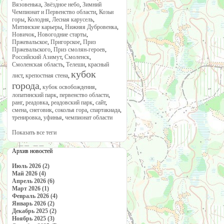
Вязовенька
,
Звёздное небо
,
Зимний
Чемпионат и Первенство области
,
Козьи
горы
,
Колодня
,
Лесная карусель
,
Митинские карьеры
,
Нижняя Дубровенка
,
Новичок
,
Новогодние старты
,
Пржевальское
,
Пригорское
,
Приз
Пржевальского
,
Приз смолян-героев
,
Российский Азимут
,
Смоленск
,
Смоленская область
,
Телеши
,
красный
кубок
лист
,
крепостная стена
,
города
,
кубок освобождения
,
лопатинский парк
,
первенство области
,
ранг
,
реадовка
,
реадовский парк
,
сайт
,
смена
,
снеговик
,
соколья гора
,
спартакиада
,
тренировка
,
уфинья
,
чемпионат области
Показать все теги
Архив новостей
Июль 2026 (2)
Май 2026 (4)
Апрель 2026 (6)
Март 2026 (1)
Февраль 2026 (4)
Январь 2026 (2)
Декабрь 2025 (2)
Ноябрь 2025 (3)