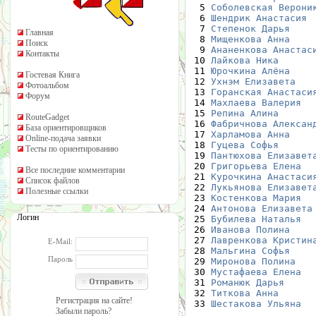
  5 
Соболевская Верони
  6 
Шендрик Анастасия
 
  7 
Степенок Дарья
    
Главная
  8 
Мищенкова Анна
    
Поиск
  9 
Ананенкова Анастас
Контакты
 10 
Лайкова Ника
      
 11 
Юрочкина Алёна
    
Гостевая Книга
 12 
Ухнэм Елизавета
   
Фотоальбом
 13 
Горанская Анастаси
Форум
 14 
Махлаева Валерия
  
 15 
Репина Алина
      
RouteGadget
 16 
Фабричнова Алексан
База ориентировщиков
 17 
Харламова Анна
    
Online-подача заявки
 18 
Гуцева Софья
      
Тесты по ориентированию
 19 
Пантюхова Елизавет
 20 
Григорьева Елена
  
Все последние комментарии
 21 
Курочкина Анастаси
Список файлов
 22 
Лукьянова Елизавет
Полезные ссылки
 23 
Костенкова Мария
  
 24 
Антонова Елизавета
Логин
 25 
Бубилева Наталья
  
 26 
Иванова Полина
    
 27 
Лавренкова Кристин
E-Mail:
 28 
Мальгина Софья
    
Пароль
 29 
Миронова Полина
   
 30 
Мустафаева Елена
  
 31 
Романюк Дарья
     
 32 
Титкова Анна
      
Регистрация на сайте!
 33 
Шестакова Ульяна
  
Забыли пароль?