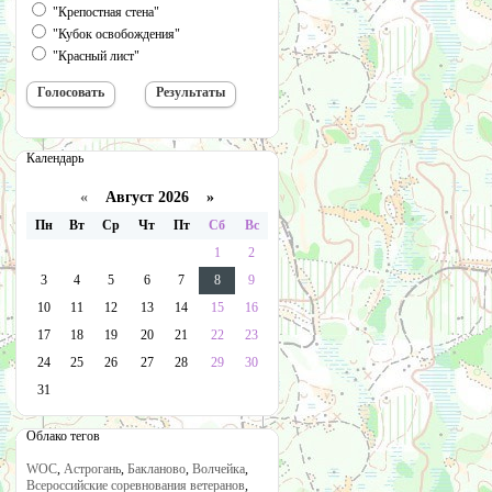
"Крепостная стена"
"Кубок освобождения"
"Красный лист"
Календарь
«
Август 2026 »
Пн
Вт
Ср
Чт
Пт
Сб
Вс
1
2
3
4
5
6
7
8
9
10
11
12
13
14
15
16
17
18
19
20
21
22
23
24
25
26
27
28
29
30
31
Облако тегов
WOC
,
Астрогань
,
Бакланово
,
Волчейка
,
Всероссийские соревнования ветеранов
,