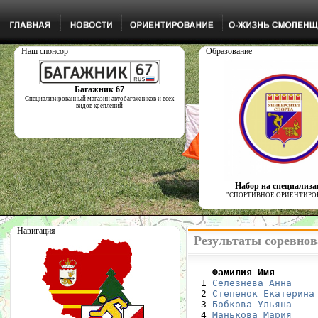
Наш спонсор
Образование
Багажник 67
Специализированный магазин автобагажников и всех
видов креплений
Набор на специализ
"СПОРТИВНОЕ ОРИЕНТИРО
Навигация
Результаты соревнова
    Фамилия Имя       

  1 
Селезнева Анна
    
  2 
Степенок Екатерина
  3 
Бобкова Ульяна
    
  4 
Манькова Мария
    