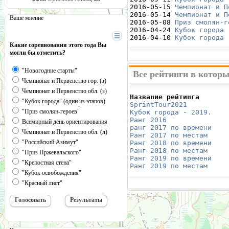
2016-05-15 
Чемпионат и П
2016-05-14 
Чемпионат и П
Ваше мнение
2016-05-08 
Приз смолян-г
2016-04-24 
Кубок города 
2016-04-10 
Кубок города 
Какие соревнования этого года Вы
могли бы отметить?
"Новогодние старты"
Все рейтинги в котор
Чемпионат и Первенство гор. (з)
Чемпионат и Первенство обл. (з)
Название рейтинга       
"Кубок города" (один из этапов)
SprintTour2021
          
"Приз смолян-героев"
Кубок города - 2019.
    
Ранг 2016
               
Всемирный день ориентирования
ранг 2017 по времени
    
Чемпионат и Первенство обл. (л)
Ранг 2017 по местам
     
"Российский Азимут"
Ранг 2018 по времени
    
Ранг 2018 по местам
     
"Приз Пржевальского"
Ранг 2019 по времени
    
"Крепостная стена"
Ранг 2019 по местам
     
"Кубок освобождения"
"Красный лист"