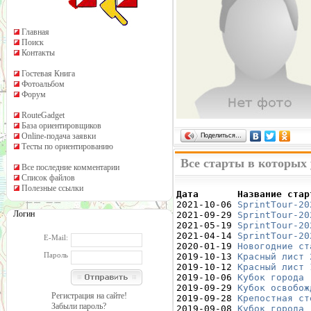
Главная
Поиск
Контакты
Гостевая Книга
Фотоальбом
Форум
RouteGadget
База ориентировщиков
Online-подача заявки
Поделиться…
Тесты по ориентированию
Все старты в которых
Все последние комментарии
Список файлов
Полезные ссылки
Дата       Название стар

2021-10-06 
SprintTour-20
Логин
2021-09-29 
SprintTour-20
2021-05-19 
SprintTour-20
2021-04-14 
SprintTour-20
E-Mail:
2020-01-19 
Новогодние ст
Пароль
2019-10-13 
Красный лист 
2019-10-12 
Красный лист 
2019-10-06 
Кубок города 
2019-09-29 
Кубок освобож
Регистрация на сайте!
2019-09-28 
Крепостная ст
Забыли пароль?
2019-09-08 
Кубок города 