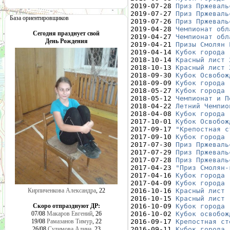
2019-07-28 
Приз Пржеваль
2019-07-27 
Приз Пржеваль
База ориентировщиков
2019-07-26 
Приз Пржеваль
2019-04-28 
Чемпионат обл
Сегодня празднует свой
2019-04-27 
Чемпионат обл
День Рождения
2019-04-21 
Призы Смолян 
2019-04-14 
Кубок города 
2018-10-14 
Красный лист 
2018-10-13 
Красный лист 
2018-09-30 
Кубок Освобож
2018-09-09 
Кубок города 
2018-05-27 
Кубок города 
2018-05-12 
Чемпионат и П
2018-04-22 
Летний Чемпио
2018-04-08 
Кубок города 
2017-10-01 
Кубок Освобож
2017-09-17 
"Крепостная с
2017-09-10 
Кубок города 
2017-07-30 
Приз Пржеваль
2017-07-29 
Приз Пржеваль
2017-07-28 
Приз Пржеваль
2017-04-23 
"Приз Смолян-
2017-04-16 
Кубок города 
2017-04-09 
Кубок города 
2016-10-16 
Красный лист 
Кирпиченкова Александра
, 22
2016-10-15 
Красный лист 
2016-10-09 
Кубок города 
Скоро отпразднуют ДР:
2016-10-02 
Кубок освобож
07/08
Макаров Евгений
, 26
2016-09-17 
Крепостная ст
19/08
Рамазанов Тимур
, 22
2016-09-11 
Кубок города 
26/08
Сулимова Алина
, 23