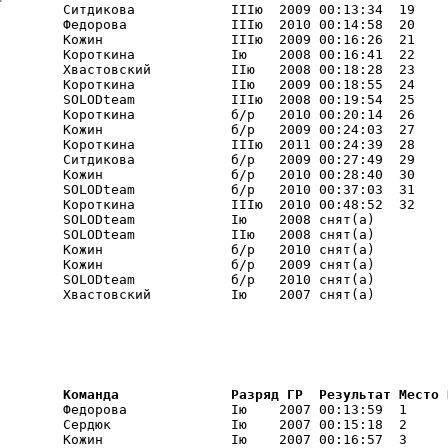
        Ситдикова            IIIю  2009 00:13:34  19    

        Федорова             IIIю  2010 00:14:58  20    

        Кожин                IIIю  2009 00:16:26  21    

        Короткина            Iю    2008 00:16:41  22    

        Хвастовский          IIю   2008 00:18:28  23    I
        Короткина            IIю   2009 00:18:55  24    

        SOLODteam            IIIю  2008 00:19:54  25    

        Короткина            б/р   2010 00:20:14  26    I
        Кожин                б/р   2009 00:24:03  27    

        Короткина            IIIю  2011 00:24:39  28    

        Ситдикова            б/р   2009 00:27:49  29    

        Кожин                б/р   2010 00:28:40  30    

        SOLODteam            б/р   2010 00:37:03  31    

        Короткина            IIIю  2010 00:48:52  32    I
        SOLODteam            Iю    2008 снят(а) 

        SOLODteam            IIю   2008 снят(а) 

        Кожин                б/р   2010 снят(а) 

        Кожин                б/р   2009 снят(а) 

        SOLODteam            б/р   2010 снят(а) 

        Хвастовский          Iю    2007 снят(а) 
        Команда              Разряд ГР  Результат Место 
        Федорова             Iю    2007 00:13:59  1     I
        Сердюк               Iю    2007 00:15:18  2     I
        Кожин                Iю    2007 00:16:57  3     I