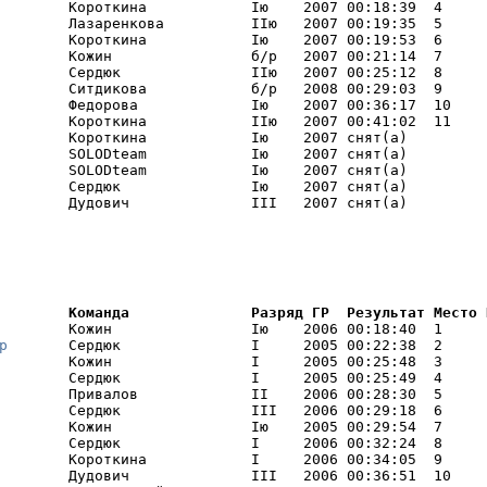
        Короткина            Iю    2007 00:18:39  4     

        Лазаренкова          IIю   2007 00:19:35  5     

        Короткина            Iю    2007 00:19:53  6     

        Кожин                б/р   2007 00:21:14  7     

        Сердюк               IIю   2007 00:25:12  8     

        Ситдикова            б/р   2008 00:29:03  9     

        Федорова             Iю    2007 00:36:17  10    

        Короткина            IIю   2007 00:41:02  11    

        Короткина            Iю    2007 снят(а) 

        SOLODteam            Iю    2007 снят(а) 

        SOLODteam            Iю    2007 снят(а) 

        Сердюк               Iю    2007 снят(а) 

        Дудович              III   2007 снят(а) 
        Команда              Разряд ГР  Результат Место 
        Кожин                Iю    2006 00:18:40  1     I
р
       Сердюк               I     2005 00:22:38  2     I
        Кожин                I     2005 00:25:48  3     I
        Сердюк               I     2005 00:25:49  4     I
        Привалов             II    2006 00:28:30  5     I
        Сердюк               III   2006 00:29:18  6     I
        Кожин                Iю    2005 00:29:54  7     I
        Сердюк               I     2006 00:32:24  8     I
        Короткина            I     2006 00:34:05  9     I
        Дудович              III   2006 00:36:51  10    
