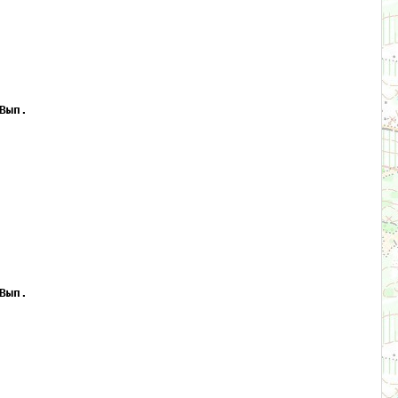
Вып.
Вып.