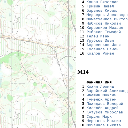
  4 
Конон Вячеслав
    
  5 
Гришин Павел
      
  6 
Баранов Кирилл
    
  7 
Медведев Александр
  8 
Маматченков Виктор
  9 
Чибисов Николай
   
 10 
Киреенков Михаил
  
 11 
Рыбаков Тимофей
   
 12 
Телеш Иван
        
 13 
Урубков Иван
      
 14 
Андреенков Илья
   
 15 
Сосенков Семён
    
 16 
Козлов Роман
      
М14
    Фамилия Имя       

  1 
Кожин Леонид
      
  2 
Зарайский Александ
  3 
Ивашин Максим
     
  4 
Гуменюк Артём
     
  5 
Пожидаев Валерий
  
  6 
Киселёв Андрей
    
  7 
Кутузов Мирослав
  
  8 
Сердюк Марк
       
  9 
Чернышев Максим
   
 10 
Моченков Никита
   