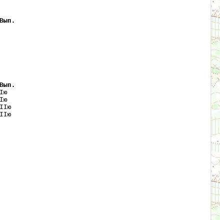
Вып.
Вып.
ю   

ю   

Iю  

Iю  
