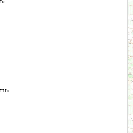
ю   

IIю 
