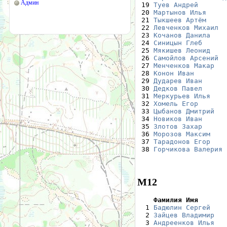
Админ
 19 
Туев Андрей
       
 20 
Мартынов Илья
     
 21 
Тыкшеев Артём
     
 22 
Левченков Михаил
  
 23 
Кочанов Данила
    
 24 
Синицын Глеб
      
 25 
Мякишев Леонид
    
 26 
Самойлов Арсений
  
 27 
Менченков Макар
   
 28 
Конон Иван
        
 29 
Дударев Иван
      
 30 
Дедков Павел
      
 31 
Меркурьев Илья
    
 32 
Хомель Егор
       
 33 
Цыбанов Дмитрий
   
 34 
Новиков Иван
      
 35 
Злотов Захар
      
 36 
Морозов Максим
    
 37 
Тарадонов Егор
    
 38 
Горчикова Валерия
 
М12
    Фамилия Имя       

  1 
Бадюлин Сергей
    
  2 
Зайцев Владимир
   
  3 
Андреенков Илья
   