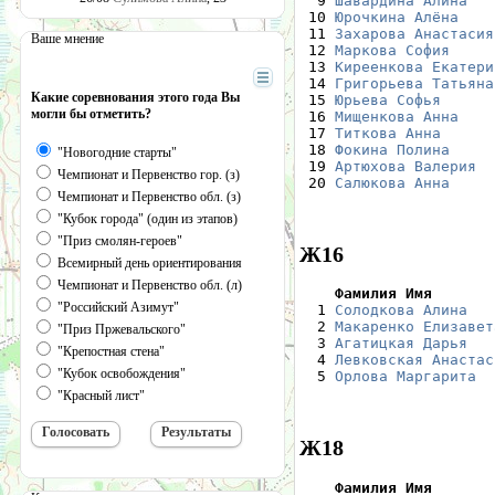
  9 
Шавардина Алина
   
 10 
Юрочкина Алёна
    
 11 
Захарова Анастасия
Ваше мнение
 12 
Маркова София
     
 13 
Киреенкова Екатери
 14 
Григорьева Татьяна
Какие соревнования этого года Вы
 15 
Юрьева Софья
      
могли бы отметить?
 16 
Мищенкова Анна
    
 17 
Титкова Анна
      
 18 
Фокина Полина
     
"Новогодние старты"
 19 
Артюхова Валерия
  
Чемпионат и Первенство гор. (з)
 20 
Салюкова Анна
     
Чемпионат и Первенство обл. (з)
"Кубок города" (один из этапов)
"Приз смолян-героев"
Ж16
Всемирный день ориентирования
Чемпионат и Первенство обл. (л)
    Фамилия Имя       
"Российский Азимут"

  1 
Солодкова Алина
   
  2 
Макаренко Елизавет
"Приз Пржевальского"
  3 
Агатицкая Дарья
   
"Крепостная стена"
  4 
Левковская Анастас
"Кубок освобождения"
  5 
Орлова Маргарита
  
"Красный лист"
Ж18
    Фамилия Имя       