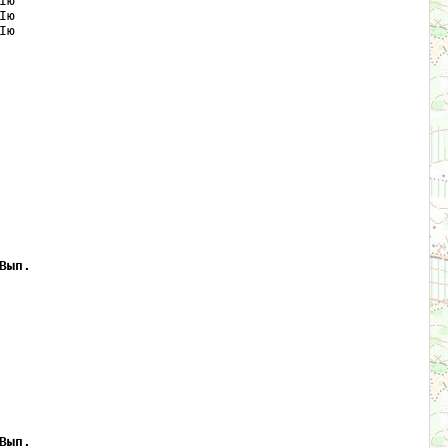
ю   

ю   

ю   

Вып.
Вып.