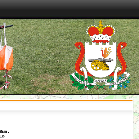
Вып.
ю   
