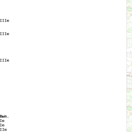
IIю 

IIю 

IIю 

Вып.
ю   

ю   

Iю  
