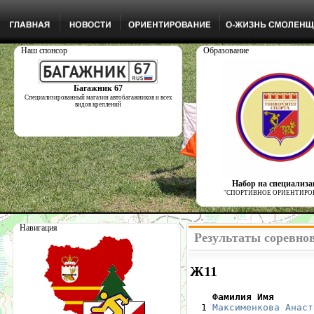
Наш спонсор
Образование
Багажник 67
Специализированный магазин автобагажников и всех
видов креплений
Набор на специализ
"СПОРТИВНОЕ ОРИЕНТИРО
Навигация
Результаты соревно
Ж11
    Фамилия Имя       

  1 
Максименкова Анаст