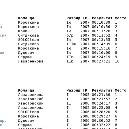
        Команда              Разряд ГР  Результат Место 
        Короткина            Iю    2007 00:10:39  1     I
а
       Короткина            Iю    2007 00:10:56  2     I
        Кожин                Iю    2007 00:11:28  3     I
сия
     Ситдикова            б/р   2007 00:11:52  4     I
        SOLODteam            Iю    2007 00:13:55  5     

        Ситдикова            IIIю  2007 00:14:39  6     

        Короткина            Iю    2007 00:15:16  7     

ия
      Дудович              Iю    2007 00:16:00  8     

        Сердюк               IIю   2007 00:24:19  9     

        Лазаренкова          IIю   2007 00:27:21  10    
        Команда              Разряд ГР  Результат Место 
        Лазаренкова          I     2005 00:21:36  1     I
        Хвастовский          I     2005 00:21:57  2     I
        Хвастовский          II    2006 00:24:17  3     I
        Лазаренкова          I     2005 00:25:08  4     I
        SOLODteam            I     2006 00:28:20  5     I
        Короткина            I     2006 00:29:27  6     I
дра
     Дудович              I     2006 00:30:52  7     I
я
       Сердюк               I     2006 00:32:22  8     I