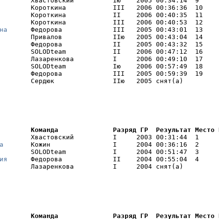
        Хвастовский          Iю    2005 00:34:14  9     I
        Короткина            III   2006 00:36:36  10    I
        Короткина            II    2006 00:40:35  11    I
        Короткина            III   2006 00:40:53  12    

на
      Федорова             III   2005 00:43:01  13    

        Привалов             IIю   2005 00:43:04  14    

        Федорова             II    2005 00:43:32  15    

        SOLODteam            II    2006 00:47:12  16    

        Лазаренкова          I     2006 00:49:10  17    

        SOLODteam            Iю    2006 00:57:49  18    

        Федорова             III   2005 00:59:39  19    

        Сердюк               IIю   2005 снят(а) 
        Команда              Разряд ГР  Результат Место 
        Хвастовский          I     2003 00:31:44  1     

а
       Кожин                I     2004 00:36:16  2     

        SOLODteam            I     2004 00:51:47  3     

ия
      Федорова             II    2004 00:55:04  4     

        Лазаренкова          I     2004 снят(а) 
        Команда              Разряд ГР  Результат Место 