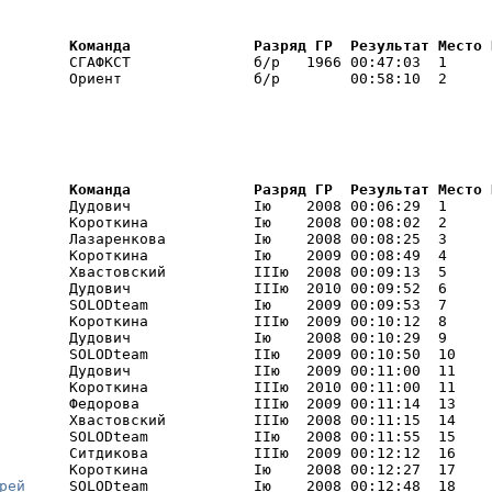
        Команда              Разряд ГР  Результат Место 
        СГАФКСТ              б/р   1966 00:47:03  1     

        Ориент               б/р        00:58:10  2     
        Команда              Разряд ГР  Результат Место 
        Дудович              Iю    2008 00:06:29  1     I
        Короткина            Iю    2008 00:08:02  2     I
        Лазаренкова          Iю    2008 00:08:25  3     I
        Короткина            Iю    2009 00:08:49  4     I
        Хвастовский          IIIю  2008 00:09:13  5     

        Дудович              IIIю  2010 00:09:52  6     

        SOLODteam            Iю    2009 00:09:53  7     

        Короткина            IIIю  2009 00:10:12  8     

        Дудович              Iю    2008 00:10:29  9     

        SOLODteam            IIю   2009 00:10:50  10    

        Дудович              IIю   2009 00:11:00  11    

        Короткина            IIIю  2010 00:11:00  11    

        Федорова             IIIю  2009 00:11:14  13    

        Хвастовский          IIIю  2008 00:11:15  14    

        SOLODteam            IIю   2008 00:11:55  15    

        Ситдикова            IIIю  2009 00:12:12  16    

        Короткина            Iю    2008 00:12:27  17    

рей
     SOLODteam            Iю    2008 00:12:48  18    
