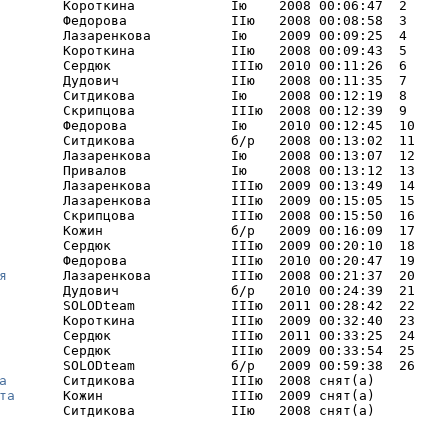
        Короткина            Iю    2008 00:06:47  2     I
        Федорова             IIю   2008 00:08:58  3     

        Лазаренкова          Iю    2009 00:09:25  4     

        Короткина            IIю   2008 00:09:43  5     

        Сердюк               IIIю  2010 00:11:26  6     

        Дудович              IIю   2008 00:11:35  7     

        Ситдикова            Iю    2008 00:12:19  8     

        Скрипцова            IIIю  2008 00:12:39  9     

        Федорова             Iю    2010 00:12:45  10    

        Ситдикова            б/р   2008 00:13:02  11    

        Лазаренкова          Iю    2008 00:13:07  12    

        Привалов             Iю    2008 00:13:12  13    

        Лазаренкова          IIIю  2009 00:13:49  14    

        Лазаренкова          IIIю  2009 00:15:05  15    

        Скрипцова            IIIю  2008 00:15:50  16    

        Кожин                б/р   2009 00:16:09  17    

        Сердюк               IIIю  2009 00:20:10  18    

        Федорова             IIIю  2010 00:20:47  19    

я
       Лазаренкова          IIIю  2008 00:21:37  20    

        Дудович              б/р   2010 00:24:39  21    

        SOLODteam            IIIю  2011 00:28:42  22    I
        Короткина            IIIю  2009 00:32:40  23    

        Сердюк               IIIю  2011 00:33:25  24    

        Сердюк               IIIю  2009 00:33:54  25    

        SOLODteam            б/р   2009 00:59:38  26    

а
       Ситдикова            IIIю  2008 снят(а) 

та
      Кожин                IIIю  2009 снят(а) 

        Ситдикова            IIю   2008 снят(а) 