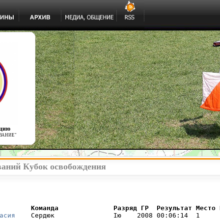
ацию
ВАНИЕ"
ваний Кубок освобождения
        Команда              Разряд ГР  Результат Место 
асия
    Сердюк               Iю    2008 00:06:14  1     I