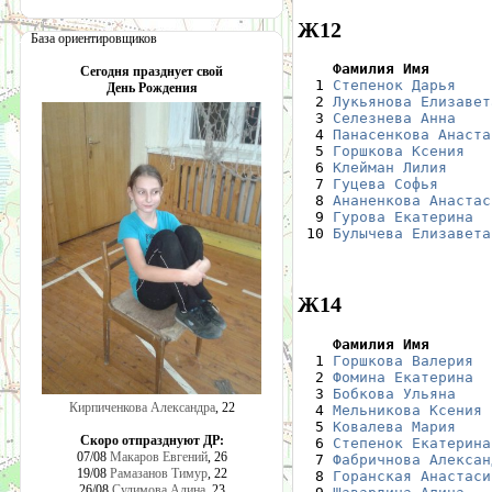
Ж12
База ориентировщиков
    Фамилия Имя       
Сегодня празднует свой

  1 
Степенок Дарья
    
День Рождения
  2 
Лукьянова Елизавет
  3 
Селезнева Анна
    
  4 
Панасенкова Анаста
  5 
Горшкова Ксения
   
  6 
Клейман Лилия
     
  7 
Гуцева Софья
      
  8 
Ананенкова Анастас
  9 
Гурова Екатерина
  
 10 
Булычева Елизавета
Ж14
    Фамилия Имя       

  1 
Горшкова Валерия
  
  2 
Фомина Екатерина
  
  3 
Бобкова Ульяна
    
Кирпиченкова Александра
, 22
  4 
Мельникова Ксения
 
  5 
Ковалева Мария
    
Скоро отпразднуют ДР:
  6 
Степенок Екатерина
07/08
Макаров Евгений
, 26
  7 
Фабричнова Алексан
19/08
Рамазанов Тимур
, 22
  8 
Горанская Анастаси
26/08
Сулимова Алина
, 23