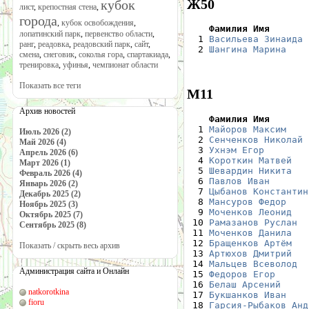
Ж50
кубок
лист
,
крепостная стена
,
города
,
кубок освобождения
,
    Фамилия Имя       
лопатинский парк
,
первенство области
,

  1 
Васильева Зинаида
 
ранг
,
реадовка
,
реадовский парк
,
сайт
,
  2 
Шангина Марина
    
смена
,
снеговик
,
соколья гора
,
спартакиада
,
тренировка
,
уфинья
,
чемпионат области
Показать все теги
М11
Архив новостей
    Фамилия Имя       

  1 
Майоров Максим
    
Июль 2026 (2)
  2 
Сенченков Николай
 
Май 2026 (4)
  3 
Ухнэм Егор
        
Апрель 2026 (6)
  4 
Короткин Матвей
   
Март 2026 (1)
  5 
Шевардин Никита
   
Февраль 2026 (4)
  6 
Павлов Иван
       
Январь 2026 (2)
  7 
Цыбанов Константин
Декабрь 2025 (2)
  8 
Мансуров Федор
    
Ноябрь 2025 (3)
  9 
Моченков Леонид
   
Октябрь 2025 (7)
 10 
Рамазанов Руслан
  
Сентябрь 2025 (8)
 11 
Моченков Данила
   
 12 
Бращенков Артём
   
Показать / скрыть весь архив
 13 
Артюхов Дмитрий
   
 14 
Мальцев Всеволод
  
Администрация сайта и Онлайн
 15 
Федоров Егор
      
 16 
Белаш Арсений
     
natkorotkina
 17 
Букшанков Иван
    
fioru
 18 
Гарсия-Рыбаков Анд