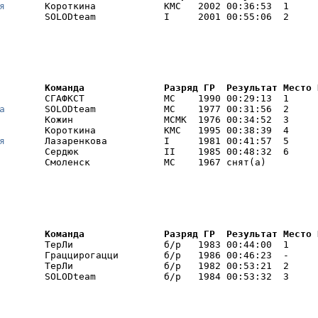
я
       Короткина            КМС   2002 00:36:53  1     

        SOLODteam            I     2001 00:55:06  2     
        Команда              Разряд ГР  Результат Место 
        СГАФКСТ              МС    1990 00:29:13  1     

а
       SOLODteam            МС    1977 00:31:56  2     

        Кожин                МСМК  1976 00:34:52  3     

        Короткина            КМС   1995 00:38:39  4     

я
       Лазаренкова          I     1981 00:41:57  5     

        Сердюк               II    1985 00:48:32  6     

        Смоленск             МС    1967 снят(а) 
        Команда              Разряд ГР  Результат Место 
        ТерЛи                б/р   1983 00:44:00  1     

        Граццирогацци        б/р   1986 00:46:23  -     

        ТерЛи                б/р   1982 00:53:21  2     

        SOLODteam            б/р   1984 00:53:32  3     