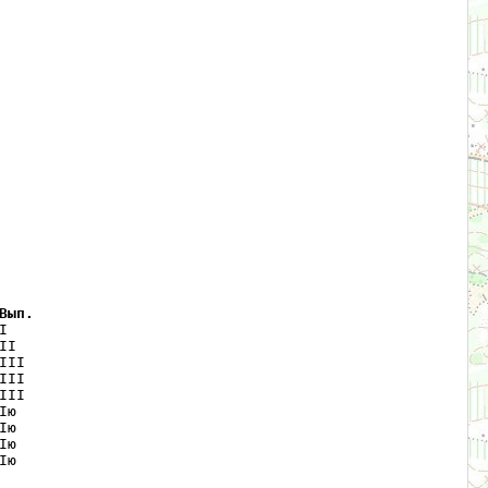
Вып.
    

I   

II  

II  

II  

ю   

ю   

ю   

ю   
