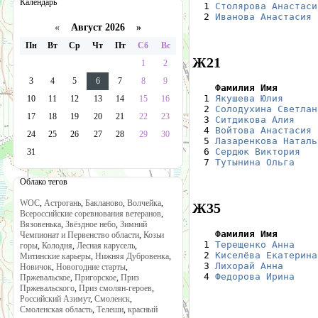
Календарь

  1 
Столярова Анастаси
  2 
Иванова Анастасия
 
«
Август 2026 »
Пн
Вт
Ср
Чт
Пт
Сб
Вс
Ж21
1
2
3
4
5
6
7
8
9
    Фамилия Имя       

  1 
Якушева Юлия
      
10
11
12
13
14
15
16
  2 
Солодухина Светлан
17
18
19
20
21
22
23
  3 
Ситдикова Алия
    
  4 
Войтова Анастасия
 
24
25
26
27
28
29
30
  5 
Лазаренкова Наталь
  6 
Сердюк Виктория
   
31
  7 
Тутынина Ольга
    
Облако тегов
WOC
,
Астрогань
,
Бакланово
,
Волчейка
,
Ж35
Всероссийские соревнования ветеранов
,
Вязовенька
,
Звёздное небо
,
Зимний
    Фамилия Имя       
Чемпионат и Первенство области
,
Козьи

  1 
Терещенко Анна
    
горы
,
Колодня
,
Лесная карусель
,
  2 
Киселёва Екатерина
Митинские карьеры
,
Нижняя Дубровенка
,
  3 
Лихорай Анна
      
Новичок
,
Новогодние старты
,
  4 
Федорова Ирина
    
Пржевальское
,
Пригорское
,
Приз
Пржевальского
,
Приз смолян-героев
,
Российский Азимут
,
Смоленск
,
Смоленская область
,
Телеши
,
красный