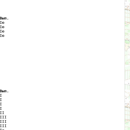
Вып.
ю   

ю   

ю   

ю   

Вып.
    

    

    

    

I   

II  

II  

II  
