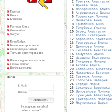
  2 
Третьяк Анастасия
 
  3 
Юрьева Вера
       
  4 
Лазаренкова Алиса
 
Главная
  5 
Атрощенкова Диана
 
Поиск
  6 
Горанская Полина
  
Контакты
  7 
Шишакова Анна
     
  8 
Ермоленко Анна
    
Гостевая Книга
  9 
Голубева Ульяна
   
Фотоальбом
 10 
Бурец Анастасия
   
Форум
 11 
Жогло Екатерина
   
 12 
Боровнева Кристина
RouteGadget
 13 
Григорьева Елена
  
База ориентировщиков
 14 
Данилова Алина
    
Online-подача заявки
 15 
Киселева Анастасия
Тесты по ориентированию
 16 
Хомутова Ирина
    
 17 
Ивашина Екатерина
 
Все последние комментарии
 18 
Сляднева Милана
   
Список файлов
 19 
Акопян Алиса
      
Полезные ссылки
 20 
Соловьева Анастаси
 21 
Максимова Евгения
 
 22 
Савенок Алина
     
Логин
 23 
Копосова Валерия
  
 24 
Сердюк Марья
      
E-Mail:
 25 
Соколова Вероника
 
 26 
Шаповалова Полина
 
Пароль
 27 
Куницына Александр
 28 
Григорьева Маргари
 29 
Якуненкова Дарья
  
Регистрация на сайте!
Забыли пароль?