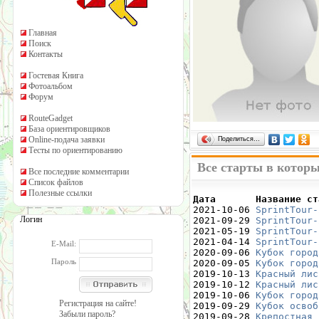
Главная
Поиск
Контакты
Гостевая Книга
Фотоальбом
Форум
RouteGadget
База ориентировщиков
Online-подача заявки
Поделиться…
Тесты по ориентированию
Все старты в которы
Все последние комментарии
Список файлов
Полезные ссылки
Дата       Название ст

2021-10-06 
SprintTour-
Логин
2021-09-29 
SprintTour-
2021-05-19 
SprintTour-
2021-04-14 
SprintTour-
E-Mail:
2020-09-06 
Кубок город
Пароль
2020-09-05 
Кубок город
2019-10-13 
Красный лис
2019-10-12 
Красный лис
2019-10-06 
Кубок город
Регистрация на сайте!
2019-09-29 
Кубок освоб
Забыли пароль?
2019-09-28 
Крепостная 