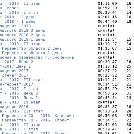
а - 2019. II этап
                        01:11:09    16 
н Героев
                                 00:52:39    17 
а - 2019. I этап
                         00:39:44    14 
т 2018 - 2 день
                          02:01:15    16 
т 2018 - 1 день
                          00:44:40    18 
ождения -2018 
                           снят(а)        
льского 2018 3 день
                      снят(а)        
льского 2018 2 день
                      снят(а)        
льского 2018 1 день
                      01:11:54    15 
а - 2018. II этап
                        01:19:27    14 
 Первенство области 2 день
               01:35:07    15 
 Первенство области 1 день
               снят(а)        
ионат и Первенство г. Смоленска
          снят(а)        
т-2017  День 2
                           00:30:47    16 
т-2017 День 1
                            01:18:12    25 
ождения-2017
                             00:27:22    21 
 стена" 2017
                             00:23:32    25 
а - 2017. III этап
                       01:12:41    21 
н-героев" 2017
                           00:34:51    21 
а - 2017. I этап
                         00:58:29    27 
т - 2016. День 2
                         00:58:26    31 
т - 2016. День 1
                         00:45:44    23 
а - 2016. IV этап
                        снят(а)        
ождение-2016
                             00:35:37    16 
а - 2016. III этап
                       00:38:20    28 
 Первенство СО - 2016. Классика
          00:56:08    35 
 Первенство СО - 2016. Спринт
            00:24:51    22 
а - 2016. II этап
                        00:45:05    30 
а - 2016. I этап
                         00:29:47    14 
 Первенство СО - 2015. Спринт
            00:13:01     7 