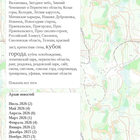
Вязовенька
,
Звёздное небо
,
Зимний
Чемпионат и Первенство области
,
Козьи
горы
,
Колодня
,
Лесная карусель
,
Митинские карьеры
,
Нижняя Дубровенка
,
Новичок
,
Новогодние старты
,
Пржевальское
,
Пригорское
,
Приз
Пржевальского
,
Приз смолян-героев
,
Российский Азимут
,
Смоленск
,
Смоленская область
,
Телеши
,
красный
кубок
лист
,
крепостная стена
,
города
,
кубок освобождения
,
лопатинский парк
,
первенство области
,
ранг
,
реадовка
,
реадовский парк
,
сайт
,
смена
,
снеговик
,
соколья гора
,
спартакиада
,
тренировка
,
уфинья
,
чемпионат области
Показать все теги
Архив новостей
Июль 2026 (2)
Май 2026 (4)
Апрель 2026 (6)
Март 2026 (1)
Февраль 2026 (4)
Январь 2026 (2)
Декабрь 2025 (2)
Ноябрь 2025 (3)