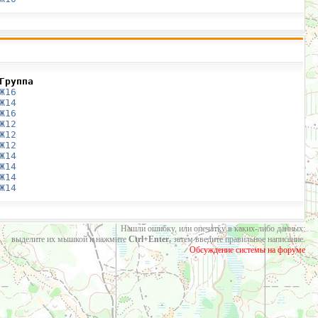
Группа
Ж16
Ж14
Ж16
Ж12
Ж12
Ж12
Ж14
Ж14
Ж14
Ж14
Нашли ошибку, или опечатку в каких-либо данных:
выделите их мышкой и нажмите
Ctrl+Enter
, затем введите правильное написание.
Обсуждение системы на форуме