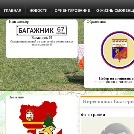
Наш спонсор
Образование
Багажник 67
Специализированный магазин автобагажников и всех
видов креплений
Набор на специализ
"СПОРТИВНОЕ ОРИЕНТИРО
Навигация
Киреенкова Екатери
Фотография            