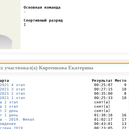
Основная команда
 -

Спортивный разряд
 I

х участвовал(а) Киреенкова Екатерина
арта                                    Результат Место 
2021 4 этап
                              00:25:07     9 
2021 3 этап
                              00:27:15    10 
2021 2 этап
                              00:35:00     8 
2021 1 этап
                              00:25:33    10 
а 2 этап
                                 снят(а)        
а 1 этап
                                 снят(а)        
т 2 день
                                 снят(а)        
т 1 день
                                 01:30:16    16 
а - 2019. Финал
                          01:02:17    17 
ождения
                                  00:43:01    13 
стена 2019
                               00:23:05    22 