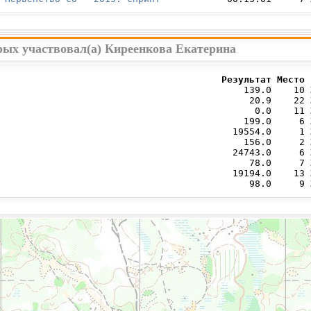
рых участвовал(а) Киреенкова Екатерина
                                        Результат Место 
                                            139.0    10 
                                             20.9    22 
                                              0.0    11 
                                            199.0     6 
                                          19554.0     1 
                                            156.0     2 
                                          24743.0     6 
                                             78.0     7 
                                          19194.0    13 
                                             98.0     9 