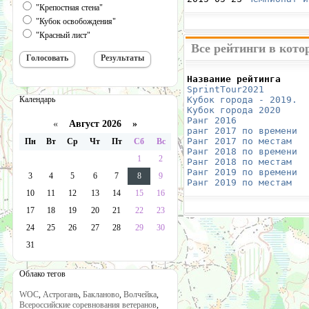
"Крепостная стена"
"Кубок освобождения"
"Красный лист"
Все рейтинги в кото
Название рейтинга     
SprintTour2021
        
Календарь
Кубок города - 2019.
  
Кубок города 2020
     
Ранг 2016
             
«
Август 2026 »
ранг 2017 по времени
  
Ранг 2017 по местам
   
Пн
Вт
Ср
Чт
Пт
Сб
Вс
Ранг 2018 по времени
  
1
2
Ранг 2018 по местам
   
Ранг 2019 по времени
  
3
4
5
6
7
8
9
Ранг 2019 по местам
   
10
11
12
13
14
15
16
17
18
19
20
21
22
23
24
25
26
27
28
29
30
31
Облако тегов
WOC
,
Астрогань
,
Бакланово
,
Волчейка
,
Всероссийские соревнования ветеранов
,