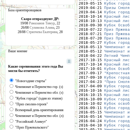
2019-05-15 
Кубок город
2019-04-21 
Призы Смоля
База ориентировщиков
2019-04-14 
Кубок город
2018-10-14 
Красный лис
Скоро отпразднуют ДР:
2018-10-13 
Красный лис
19/08
Рамазанов Тимур
, 22
2018-09-30 
Кубок Освоб
26/08
Сулимова Алина
, 23
2018-07-22 
Приз Пржева
28/08
Стряпчева Екатерина
, 28
2018-07-21 
Приз Пржева
2018-07-20 
Приз Пржева
2018-05-27 
Кубок город
2018-05-13 
Чемпионат и
Ваше мнение
2018-05-12 
Чемпионат и
2018-04-22 
Летний Чемп
2017-10-15 
Красный лис
2017-10-14 
Красный лис
Какие соревнования этого года Вы
2017-10-01 
Кубок Освоб
могли бы отметить?
2017-09-17 
"Крепостная
2017-09-10 
Кубок город
"Новогодние старты"
2017-04-23 
"Приз Смоля
2017-04-09 
Кубок город
Чемпионат и Первенство гор. (з)
2016-10-16 
Красный лис
Чемпионат и Первенство обл. (з)
2016-10-15 
Красный лис
"Кубок города" (один из этапов)
2016-10-09 
Кубок город
2016-10-02 
Кубок освоб
"Приз смолян-героев"
2016-09-11 
Кубок город
Всемирный день ориентирования
2016-05-15 
Чемпионат и
Чемпионат и Первенство обл. (л)
2016-05-14 
Чемпионат и
2016-04-24 
Кубок город
"Российский Азимут"
2016-04-10 
Кубок город
"Приз Пржевальского"
2015-05-23 
Чемпионат и