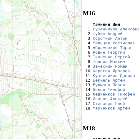
М16
    Фамилия Имя       

  1 
Гуменников Алексан
  2 
Шубин Андрей
      
  3 
Короткин Антон
    
  4 
Мальцев Ростислав
 
  5 
Абраменков Тарас
  
  6 
Родин Георгий
     
  7 
Ткаченко Сергей
   
  8 
Шевцов Максим
     
  9 
Замескин Роман
    
 10 
Карасев Ярослав
   
 11 
Кузнечиков Данила
 
 12 
Беккель Артём
     
 13 
Булычев Павел
     
 14 
Белов Тимофей
     
 15 
Ледченков Тимофей
 
 16 
Иванов Алексей
    
 17 
Степанов Глеб
     
 18 
Марченков Артём
   
М18