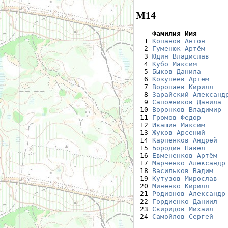
М14
    Фамилия Имя       

  1 
Копанов Антон
     
  2 
Гуменюк Артём
     
  3 
Юдин Владислав
    
  4 
Кубо Максим
       
  5 
Быков Данила
      
  6 
Козупеев Артём
    
  7 
Воропаев Кирилл
   
  8 
Зарайский Александ
  9 
Сапожников Данила
 
 10 
Воронков Владимир
 
 11 
Громов Федор
      
 12 
Ивашин Максим
     
 13 
Жуков Арсений
     
 14 
Карпенков Андрей
  
 15 
Бородин Павел
     
 16 
Евмененков Артём
  
 17 
Марченко Александр
 18 
Васильков Вадим
   
 19 
Кутузов Мирослав
  
 20 
Миненко Кирилл
    
 21 
Родионов Александр
 22 
Гордиенко Даниил
  
 23 
Свиридов Михаил
   
 24 
Самойлов Сергей
   