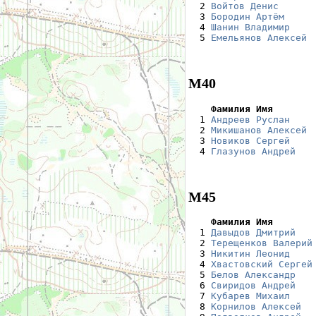
  2 
Войтов Денис
      
  3 
Бородин Артём
     
  4 
Шанин Владимир
    
  5 
Емельянов Алексей
 
М40
    Фамилия Имя       

  1 
Андреев Руслан
    
  2 
Микишанов Алексей
 
  3 
Новиков Сергей
    
  4 
Глазунов Андрей
   
М45
    Фамилия Имя       

  1 
Давыдов Дмитрий
   
  2 
Терещенков Валерий
  3 
Никитин Леонид
    
  4 
Хвастовский Сергей
  5 
Белов Александр
   
  6 
Свиридов Андрей
   
  7 
Кубарев Михаил
    
  8 
Корнилов Алексей
  