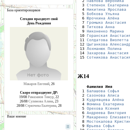
  2 
Павлова Вероника
  
  3 
Степенок Екатерина
  4 
Никитина Ярослава
 
База ориентировщиков
  5 
Бобкова Ульяна
    
  6 
Юрочкина Алёна
    
Сегодня празднует свой
  7 
Громыко Анастасия
 
День Рождения
  8 
Титкова Анна
      
  9 
Никоненко Марина
  
 10 
Горанская Анастаси
 11 
Солдатова Виолетта
 12 
Цыганкова Александ
 13 
Лохманюк Полина
   
 14 
Захарова Анастасия
 15 
Сотникова Анастаси
Ж14
Макаров Евгений
, 26
    Фамилия Имя       

  1 
Балашова Софья
    
Скоро отпразднуют ДР:
  2 
Сазонова Алиса
    
19/08
Рамазанов Тимур
, 22
  3 
Кудрявцева Алёна
  
26/08
Сулимова Алина
, 23
  4 
Фомина Екатерина
  
28/08
Стряпчева Екатерина
, 28
  5 
Орехова Ксения
    
  6 
Андреева Виктория
 
Ваше мнение
  7 
Макаренко Елизавет
  8 
Мостокалова Кристи
  9 
Юрьева Софья
      