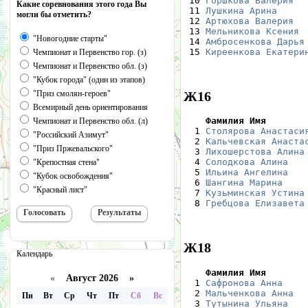
 10 
Горшкова Валерия
  
Какие соревнования этого года Вы
 11 
Лушкина Арина
     
могли бы отметить?
 12 
Артюхова Валерия
  
 13 
Мельникова Ксения
 
"Новогодние старты"
 14 
Амбросенкова Дарья
 15 
Киреенкова Екатери
Чемпионат и Первенство гор. (з)
Чемпионат и Первенство обл. (з)
"Кубок города" (один из этапов)
Ж16
"Приз смолян-героев"
Всемирный день ориентирования
    Фамилия Имя       
Чемпионат и Первенство обл. (л)

  1 
Столярова Анастаси
"Российский Азимут"
  2 
Кальчевская Анаста
"Приз Пржевальского"
  3 
Лихошерстова Алина
  4 
Солодкова Алина
   
"Крепостная стена"
  5 
Ильина Ангелина
   
"Кубок освобождения"
  6 
Шангина Марина
    
"Красный лист"
  7 
Кузьминская Устина
  8 
Гребцова Елизавета
Ж18
Календарь
    Фамилия Имя       
«
Август 2026 »

  1 
Сафронова Анна
    
  2 
Мальченкова Анна
  
Пн
Вт
Ср
Чт
Пт
Сб
Вс
  3 
Тутынина Ульяна
   