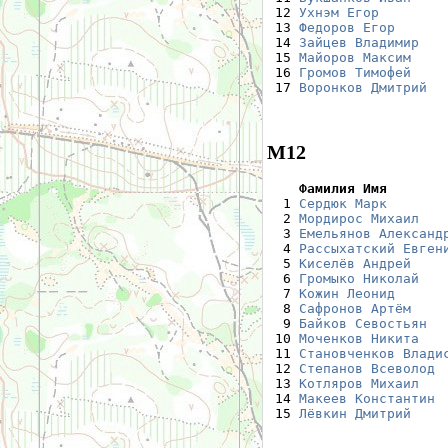
 12 
Ухнэм Егор
        
 13 
Федоров Егор
      
 14 
Зайцев Владимир
   
 15 
Майоров Максим
    
 16 
Громов Тимофей
    
 17 
Воронков Дмитрий
  
М12
    Фамилия Имя       

  1 
Сердюк Марк
       
  2 
Мордирос Михаил
   
  3 
Емельянов Александ
  4 
Рассыхатский Евген
  5 
Киселёв Андрей
    
  6 
Громыко Николай
   
  7 
Кожин Леонид
      
  8 
Сафронов Артём
    
  9 
Байков Севостьян
  
 10 
Моченков Никита
   
 11 
Становченков Влади
 12 
Степанов Всеволод
 
 13 
Котляров Михаил
   
 14 
Макеев Константин
 
 15 
Лёвкин Дмитрий
    