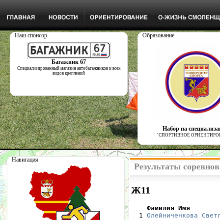
Наш спонсор
Образование
Багажник 67
Специализированный магазин автобагажников и всех
видов креплений
Набор на специализ
"СПОРТИВНОЕ ОРИЕНТИРО
Навигация
Результаты соревнов
Ж11
    Фамилия Имя       

  1 
Олейниченкова Свет