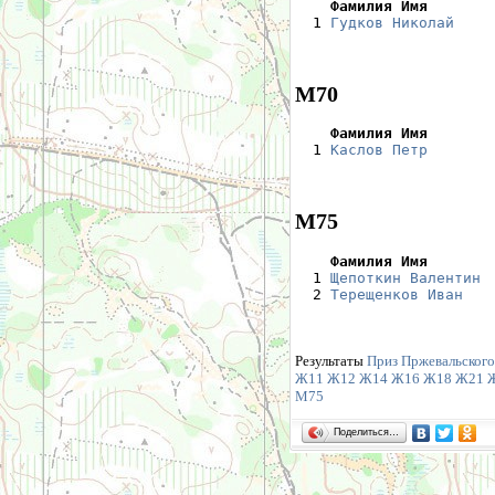
    Фамилия Имя       

  1 
Гудков Николай
    
М70
    Фамилия Имя       

  1 
Каслов Петр
       
М75
    Фамилия Имя       

  1 
Щепоткин Валентин
 
  2 
Терещенков Иван
   
Результаты
Приз Пржевальского
Ж11
Ж12
Ж14
Ж16
Ж18
Ж21
М75
Поделиться…