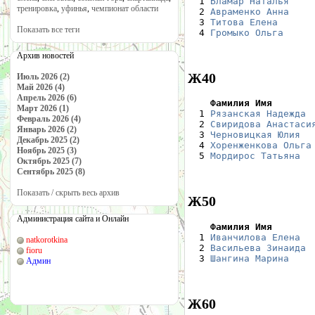

  1 
Бламар Наталья
    
тренировка
,
уфинья
,
чемпионат области
  2 
Авраменко Анна
    
  3 
Титова Елена
      
Показать все теги
  4 
Громыко Ольга
     
Архив новостей
Ж40
Июль 2026 (2)
Май 2026 (4)
Апрель 2026 (6)
    Фамилия Имя       
Март 2026 (1)

  1 
Рязанская Надежда
 
Февраль 2026 (4)
  2 
Свиридова Анастаси
Январь 2026 (2)
  3 
Черновицкая Юлия
  
Декабрь 2025 (2)
  4 
Хоренженкова Ольга
Ноябрь 2025 (3)
  5 
Мордирос Татьяна
  
Октябрь 2025 (7)
Сентябрь 2025 (8)
Показать / скрыть весь архив
Ж50
Администрация сайта и Онлайн
    Фамилия Имя       

  1 
Иванчилова Елена
  
natkorotkina
  2 
Васильева Зинаида
 
fioru
  3 
Шангина Марина
    
Админ
Ж60