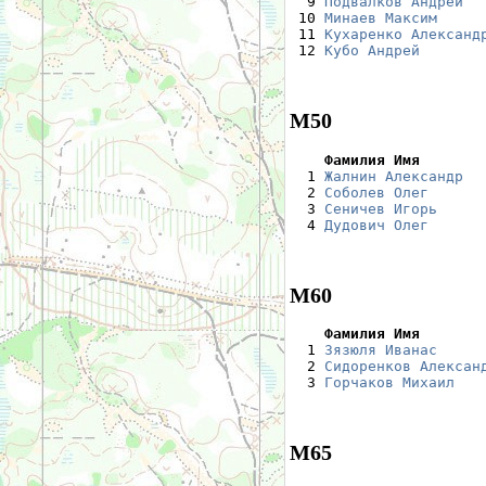
  9 
Подвалков Андрей
  
 10 
Минаев Максим
     
 11 
Кухаренко Александ
 12 
Кубо Андрей
       
М50
    Фамилия Имя       

  1 
Жалнин Александр
  
  2 
Соболев Олег
      
  3 
Сеничев Игорь
     
  4 
Дудович Олег
      
М60
    Фамилия Имя       

  1 
Зязюля Иванас
     
  2 
Сидоренков Алексан
  3 
Горчаков Михаил
   
М65