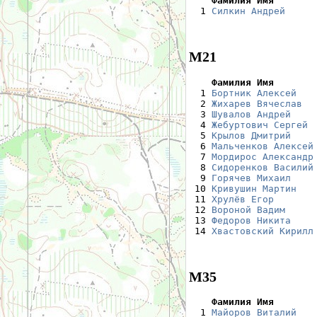
    Фамилия Имя       

  1 
Силкин Андрей
     
М21
    Фамилия Имя       

  1 
Бортник Алексей
   
  2 
Жихарев Вячеслав
  
  3 
Шувалов Андрей
    
  4 
Жебуртович Сергей
 
  5 
Крылов Дмитрий
    
  6 
Мальченков Алексей
  7 
Мордирос Александр
  8 
Сидоренков Василий
  9 
Горячев Михаил
    
 10 
Кривушин Мартин
   
 11 
Хрулёв Егор
       
 12 
Вороной Вадим
     
 13 
Федоров Никита
    
 14 
Хвастовский Кирилл
М35
    Фамилия Имя       

  1 
Майоров Виталий
   