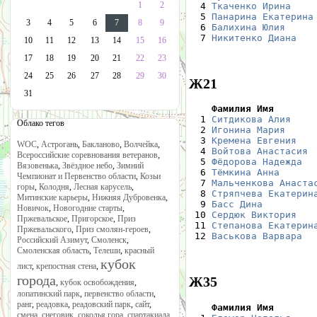
1
2
  4 
Ткаченко Ирина
    
  5 
Панарина Екатерина
3
4
5
6
7
8
9
  6 
Балихина Юлия
     
  7 
Никитенко Диана
   
10
11
12
13
14
15
16
17
18
19
20
21
22
23
24
25
26
27
28
29
30
Ж21
31
    Фамилия Имя       

  1 
Ситдикова Алия
    
Облако тегов
  2 
Игонина Мария
     
  3 
Кремена Евгения
   
WOC
,
Астрогань
,
Бакланово
,
Волчейка
,
  4 
Войтова Анастасия
 
Всероссийские соревнования ветеранов
,
  5 
Фёдорова Надежда
  
Вязовенька
,
Звёздное небо
,
Зимний
  6 
Тёмкина Анна
      
Чемпионат и Первенство области
,
Козьи
  7 
Мальченкова Анаста
горы
,
Колодня
,
Лесная карусель
,
  8 
Стряпчева Екатерин
Митинские карьеры
,
Нижняя Дубровенка
,
  9 
Басс Дина
         
Новичок
,
Новогодние старты
,
 10 
Сердюк Виктория
   
Пржевальское
,
Пригорское
,
Приз
 11 
Степанова Екатерин
Пржевальского
,
Приз смолян-героев
,
 12 
Васькова Варвара
  
Российский Азимут
,
Смоленск
,
Смоленская область
,
Телеши
,
красный
кубок
лист
,
крепостная стена
,
города
Ж35
,
кубок освобождения
,
лопатинский парк
,
первенство области
,
ранг
,
реадовка
,
реадовский парк
,
сайт
,
    Фамилия Имя       
смена
,
снеговик
,
соколья гора
,
спартакиада
,