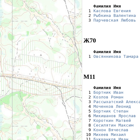
    Фамилия Имя       

  1 
Каслова Евгения
   
  2 
Рыбкина Валентина
 
  3 
Парчевская Любовь
 
Ж70
    Фамилия Имя       

  1 
Овсянникова Тамара
М11
    Фамилия Имя       

  1 
Бортник Иван
      
  2 
Козлов Роман
      
  3 
Рассыхатский Алекс
  4 
Моченков Леонид
   
  5 
Бортник Степан
    
  6 
Микишанов Ярослав
 
  7 
Короткин Матвей
   
  8 
Сесилятин Максим
  
  9 
Конон Вячеслав
    
 10 
Михеев Михаил
     
 11 
Букшанков Иван
    