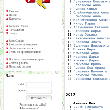
  2 
Лукьянова Елизавет
  3 
Селезнева Анна
    
  4 
Гуцева Софья
      
Главная
  5 
Олейниченкова Анна
Поиск
  6 
Ермоленко Анна
    
Контакты
  7 
Максименкова Анаст
  8 
Кинос Мария
       
Гостевая Книга
  9 
Арзуманова Евгения
Фотоальбом
 10 
Степенок Дарья
    
Форум
 11 
Кунаш Ульяна 
     
 12 
Панасенкова Анаста
RouteGadget
 13 
Новикова Злата
    
База ориентировщиков
 14 
Булычева Елизавета
Online-подача заявки
 15 
Юрьева Вера
       
Тесты по ориентированию
 16 
Маматова Аида
     
 17 
Иванова Дарья
     
Все последние комментарии
 18 
Романюк Дарья
     
Список файлов
 19 
Хомутова Ирина
    
Полезные ссылки
 20 
Гурова Екатерина
  
 21 
Гришаева Виоллета
 
 22 
Голубева Ульяна
   
Логин
 23 
Степанова Елизавет
E-Mail:
Пароль
Ж12
    Фамилия Имя       
Регистрация на сайте!

  1 
Ухнэм Елизавета
   
Забыли пароль?