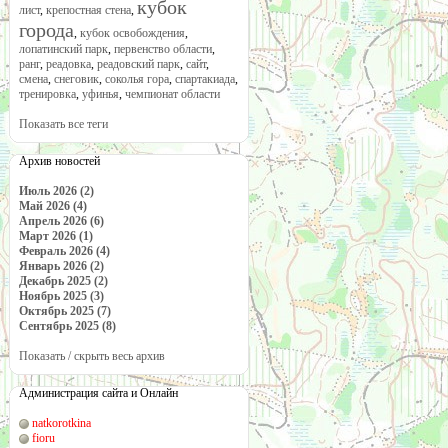
кубок
лист
,
крепостная стена
,
города
,
кубок освобождения
,
лопатинский парк
,
первенство области
,
ранг
,
реадовка
,
реадовский парк
,
сайт
,
смена
,
снеговик
,
соколья гора
,
спартакиада
,
тренировка
,
уфинья
,
чемпионат области
Показать все теги
Архив новостей
Июль 2026 (2)
Май 2026 (4)
Апрель 2026 (6)
Март 2026 (1)
Февраль 2026 (4)
Январь 2026 (2)
Декабрь 2025 (2)
Ноябрь 2025 (3)
Октябрь 2025 (7)
Сентябрь 2025 (8)
Показать / скрыть весь архив
Администрация сайта и Онлайн
natkorotkina
fioru