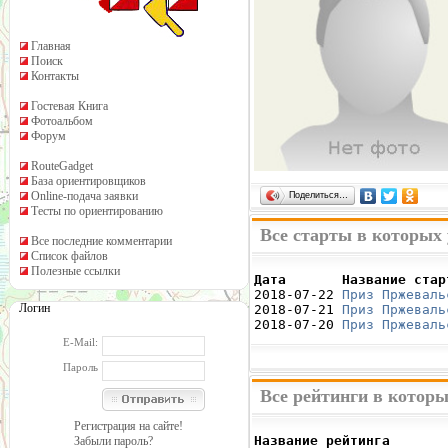
Главная
Поиск
Контакты
Гостевая Книга
Фотоальбом
Форум
RouteGadget
База ориентировщиков
Online-подача заявки
Поделиться…
Тесты по ориентированию
Все старты в которых
Все последние комментарии
Список файлов
Полезные ссылки
Дата       Название стар

2018-07-22 
Приз Пржеваль
Логин
2018-07-21 
Приз Пржеваль
2018-07-20 
Приз Пржеваль
E-Mail:
Пароль
Все рейтинги в которы
Регистрация на сайте!
Название рейтинга       
Забыли пароль?