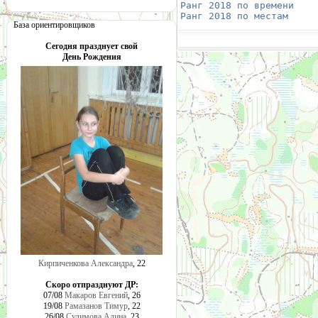
Ранг 2018 по времени
    
Ранг 2018 по местам
     
База ориентировщиков
Сегодня празднует свой
День Рождения
Кирпиченкова Александра
, 22
Скоро отпразднуют ДР:
07/08
Макаров Евгений
, 26
19/08
Рамазанов Тимур
, 22
26/08
Сулимова Алина
, 23