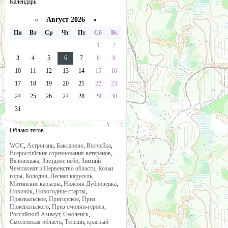
Календарь
«
Август 2026 »
Пн
Вт
Ср
Чт
Пт
Сб
Вс
1
2
3
4
5
6
7
8
9
10
11
12
13
14
15
16
17
18
19
20
21
22
23
24
25
26
27
28
29
30
31
Облако тегов
WOC
,
Астрогань
,
Бакланово
,
Волчейка
,
Всероссийские соревнования ветеранов
,
Вязовенька
,
Звёздное небо
,
Зимний
Чемпионат и Первенство области
,
Козьи
горы
,
Колодня
,
Лесная карусель
,
Митинские карьеры
,
Нижняя Дубровенка
,
Новичок
,
Новогодние старты
,
Пржевальское
,
Пригорское
,
Приз
Пржевальского
,
Приз смолян-героев
,
Российский Азимут
,
Смоленск
,
Смоленская область
,
Телеши
,
красный