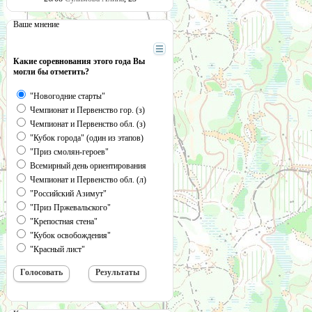
Ваше мнение
Какие соревнования этого года Вы
могли бы отметить?
"Новогодние старты"
Чемпионат и Первенство гор. (з)
Чемпионат и Первенство обл. (з)
"Кубок города" (один из этапов)
"Приз смолян-героев"
Всемирный день ориентирования
Чемпионат и Первенство обл. (л)
"Российский Азимут"
"Приз Пржевальского"
"Крепостная стена"
"Кубок освобождения"
"Красный лист"