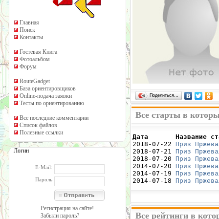
Главная
Поиск
Контакты
Гостевая Книга
Фотоальбом
Форум
RouteGadget
База ориентировщиков
Online-подача заявки
Поделиться…
Тесты по ориентированию
Все старты в которы
Все последние комментарии
Список файлов
Полезные ссылки
Дата       Название ст

2018-07-22 
Приз Пржева
Логин
2018-07-21 
Приз Пржева
2018-07-20 
Приз Пржева
2014-07-20 
Приз Пржева
E-Mail:
2014-07-19 
Приз Пржева
Пароль
2014-07-18 
Приз Пржева
Регистрация на сайте!
Все рейтинги в кото
Забыли пароль?