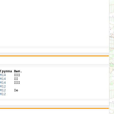
Группа Вып.
М14
    III

М14
    II

М14
    III

М12
М12
    Iю

М12