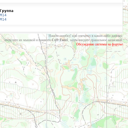
Группа
М14
М14
Нашли ошибку, или опечатку в каких-либо данных:
выделите их мышкой и нажмите
Ctrl+Enter
, затем введите правильное написание.
Обсуждение системы на форуме