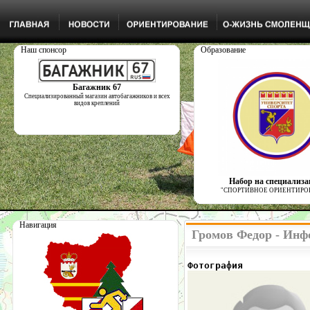
Наш спонсор
Образование
Багажник 67
Специализированный магазин автобагажников и всех
видов креплений
Набор на специализ
"СПОРТИВНОЕ ОРИЕНТИРО
Навигация
Громов Федор - Инф
Фотография            