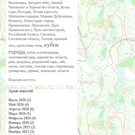
Вязовенька
,
Звёздное небо
,
Зимний
Чемпионат и Первенство области
,
Козьи
горы
,
Колодня
,
Лесная карусель
,
Митинские карьеры
,
Нижняя Дубровенка
,
Новичок
,
Новогодние старты
,
Пржевальское
,
Пригорское
,
Приз
Пржевальского
,
Приз смолян-героев
,
Российский Азимут
,
Смоленск
,
Смоленская область
,
Телеши
,
красный
кубок
лист
,
крепостная стена
,
города
,
кубок освобождения
,
лопатинский парк
,
первенство области
,
ранг
,
реадовка
,
реадовский парк
,
сайт
,
смена
,
снеговик
,
соколья гора
,
спартакиада
,
тренировка
,
уфинья
,
чемпионат области
Показать все теги
Архив новостей
Июль 2026 (2)
Май 2026 (4)
Апрель 2026 (6)
Март 2026 (1)
Февраль 2026 (4)
Январь 2026 (2)
Декабрь 2025 (2)
Ноябрь 2025 (3)