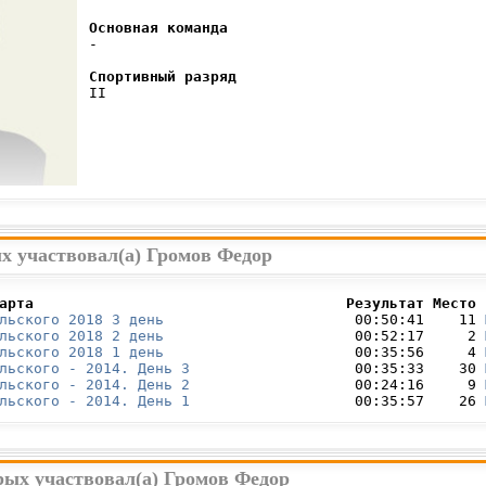
Основная команда
 -

Спортивный разряд
 II

х участвовал(а) Громов Федор
арта                                    Результат Место 
льского 2018 3 день
                      00:50:41    11 
льского 2018 2 день
                      00:52:17     2 
льского 2018 1 день
                      00:35:56     4 
льского - 2014. День 3
                   00:35:33    30 
льского - 2014. День 2
                   00:24:16     9 
льского - 2014. День 1
                   00:35:57    26 
рых участвовал(а) Громов Федор