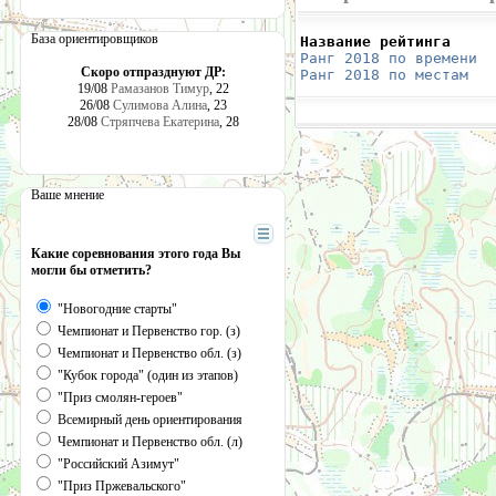
База ориентировщиков
Название рейтинга     
Ранг 2018 по времени
  
Скоро отпразднуют ДР:
Ранг 2018 по местам
   
19/08
Рамазанов Тимур
, 22
26/08
Сулимова Алина
, 23
28/08
Стряпчева Екатерина
, 28
Ваше мнение
Какие соревнования этого года Вы
могли бы отметить?
"Новогодние старты"
Чемпионат и Первенство гор. (з)
Чемпионат и Первенство обл. (з)
"Кубок города" (один из этапов)
"Приз смолян-героев"
Всемирный день ориентирования
Чемпионат и Первенство обл. (л)
"Российский Азимут"
"Приз Пржевальского"