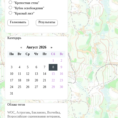
"Крепостная стена"
"Кубок освобождения"
"Красный лист"
Календарь
«
Август 2026 »
Пн
Вт
Ср
Чт
Пт
Сб
Вс
1
2
3
4
5
6
7
8
9
10
11
12
13
14
15
16
17
18
19
20
21
22
23
24
25
26
27
28
29
30
31
Облако тегов
WOC
,
Астрогань
,
Бакланово
,
Волчейка
,
Всероссийские соревнования ветеранов
,