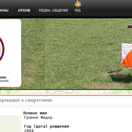
ацию
ВАНИЕ"
ормация о спортсмене
          Полное имя
 Громов Федор

Год (дата) рождения
 2004
