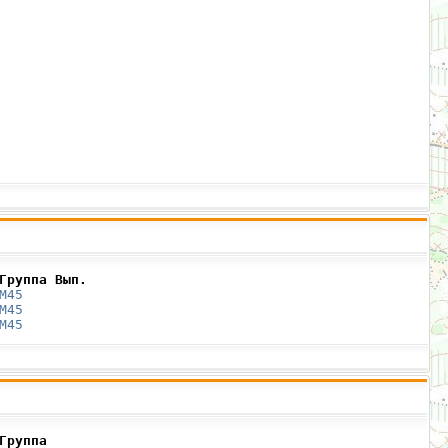
Группа Вып.
М45
М45
М45
Группа