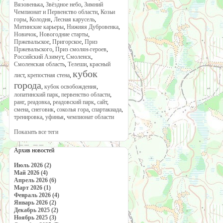
Вязовенька
,
Звёздное небо
,
Зимний
Чемпионат и Первенство области
,
Козьи
горы
,
Колодня
,
Лесная карусель
,
Митинские карьеры
,
Нижняя Дубровенка
,
Новичок
,
Новогодние старты
,
Пржевальское
,
Пригорское
,
Приз
Пржевальского
,
Приз смолян-героев
,
Российский Азимут
,
Смоленск
,
Смоленская область
,
Телеши
,
красный
кубок
лист
,
крепостная стена
,
города
,
кубок освобождения
,
лопатинский парк
,
первенство области
,
ранг
,
реадовка
,
реадовский парк
,
сайт
,
смена
,
снеговик
,
соколья гора
,
спартакиада
,
тренировка
,
уфинья
,
чемпионат области
Показать все теги
Архив новостей
Июль 2026 (2)
Май 2026 (4)
Апрель 2026 (6)
Март 2026 (1)
Февраль 2026 (4)
Январь 2026 (2)
Декабрь 2025 (2)
Ноябрь 2025 (3)