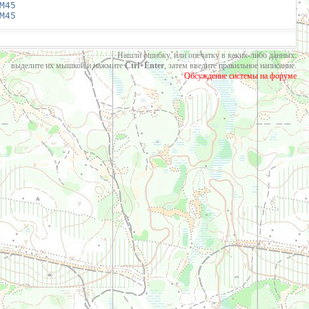
М45
М45
Нашли ошибку, или опечатку в каких-либо данных:
выделите их мышкой и нажмите
Ctrl+Enter
, затем введите правильное написание.
Обсуждение системы на форуме