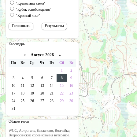
"Крепостная стена"
"Кубок освобождения"
"Красный лист"
Календарь
«
Август 2026 »
Пн
Вт
Ср
Чт
Пт
Сб
Вс
1
2
3
4
5
6
7
8
9
10
11
12
13
14
15
16
17
18
19
20
21
22
23
24
25
26
27
28
29
30
31
Облако тегов
WOC
,
Астрогань
,
Бакланово
,
Волчейка
,
Всероссийские соревнования ветеранов
,