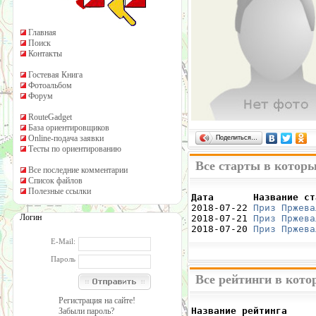
Главная
Поиск
Контакты
Гостевая Книга
Фотоальбом
Форум
RouteGadget
База ориентировщиков
Online-подача заявки
Поделиться…
Тесты по ориентированию
Все старты в котор
Все последние комментарии
Список файлов
Полезные ссылки
Дата       Название ст

2018-07-22 
Приз Пржева
Логин
2018-07-21 
Приз Пржева
2018-07-20 
Приз Пржева
E-Mail:
Пароль
Все рейтинги в кот
Регистрация на сайте!
Название рейтинга     
Забыли пароль?