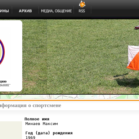
ацию
ВАНИЕ"
формация о спортсмене
          Полное имя
 Минаев Максим

Год (дата) рождения
 1969
