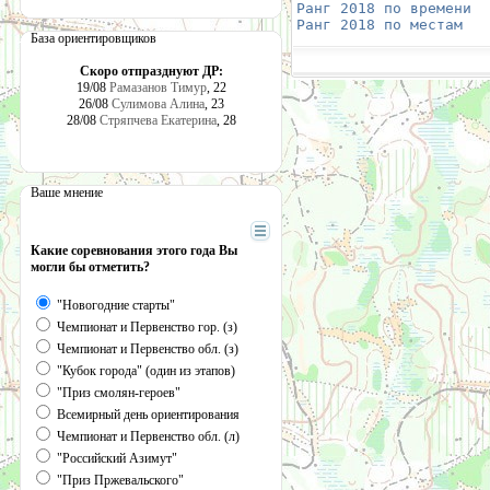
Ранг 2018 по времени
  
Ранг 2018 по местам
   
База ориентировщиков
Скоро отпразднуют ДР:
19/08
Рамазанов Тимур
, 22
26/08
Сулимова Алина
, 23
28/08
Стряпчева Екатерина
, 28
Ваше мнение
Какие соревнования этого года Вы
могли бы отметить?
"Новогодние старты"
Чемпионат и Первенство гор. (з)
Чемпионат и Первенство обл. (з)
"Кубок города" (один из этапов)
"Приз смолян-героев"
Всемирный день ориентирования
Чемпионат и Первенство обл. (л)
"Российский Азимут"
"Приз Пржевальского"