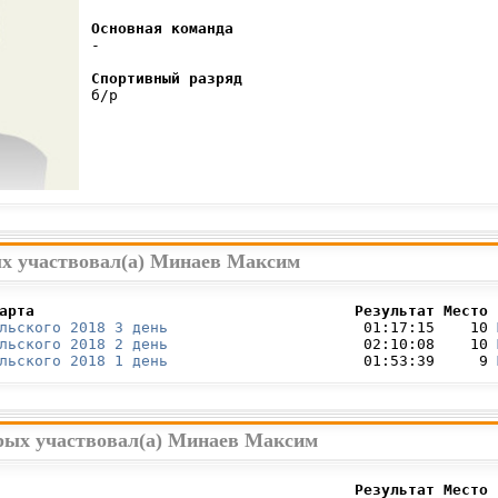
Основная команда
 -

Спортивный разряд
 б/р

ых участвовал(а) Минаев Максим
арта                                    Результат Место 
льского 2018 3 день
                      01:17:15    10 
льского 2018 2 день
                      02:10:08    10 
льского 2018 1 день
                      01:53:39     9 
орых участвовал(а) Минаев Максим
                                        Результат Место 