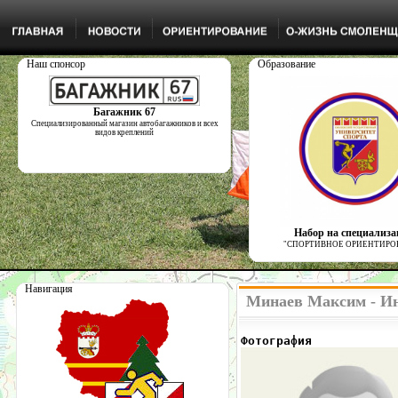
Наш спонсор
Образование
Багажник 67
Специализированный магазин автобагажников и всех
видов креплений
Набор на специализ
"СПОРТИВНОЕ ОРИЕНТИРО
Навигация
Минаев Максим - Ин
Фотография            