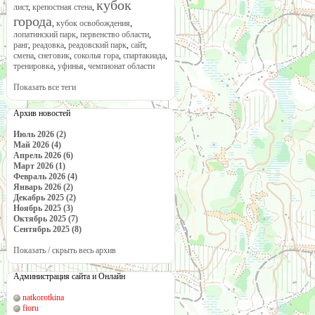
кубок
лист
,
крепостная стена
,
города
,
кубок освобождения
,
лопатинский парк
,
первенство области
,
ранг
,
реадовка
,
реадовский парк
,
сайт
,
смена
,
снеговик
,
соколья гора
,
спартакиада
,
тренировка
,
уфинья
,
чемпионат области
Показать все теги
Архив новостей
Июль 2026 (2)
Май 2026 (4)
Апрель 2026 (6)
Март 2026 (1)
Февраль 2026 (4)
Январь 2026 (2)
Декабрь 2025 (2)
Ноябрь 2025 (3)
Октябрь 2025 (7)
Сентябрь 2025 (8)
Показать / скрыть весь архив
Администрация сайта и Онлайн
natkorotkina
fioru