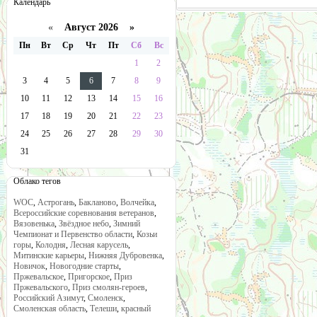
Календарь
«
Август 2026 »
Пн
Вт
Ср
Чт
Пт
Сб
Вс
1
2
3
4
5
6
7
8
9
10
11
12
13
14
15
16
17
18
19
20
21
22
23
24
25
26
27
28
29
30
31
Облако тегов
WOC
,
Астрогань
,
Бакланово
,
Волчейка
,
Всероссийские соревнования ветеранов
,
Вязовенька
,
Звёздное небо
,
Зимний
Чемпионат и Первенство области
,
Козьи
горы
,
Колодня
,
Лесная карусель
,
Митинские карьеры
,
Нижняя Дубровенка
,
Новичок
,
Новогодние старты
,
Пржевальское
,
Пригорское
,
Приз
Пржевальского
,
Приз смолян-героев
,
Российский Азимут
,
Смоленск
,
Смоленская область
,
Телеши
,
красный