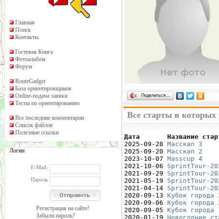
Главная
Поиск
Контакты
Гостевая Книга
Фотоальбом
Форум
RouteGadget
База ориентировщиков
Online-подача заявки
Поделиться…
Тесты по ориентированию
Все старты в которых
Все последние комментарии
Список файлов
Полезные ссылки
Дата       Название стар

2025-09-28 
Масскап 3
    
Логин
2025-09-20 
Масскап 2
    
2023-10-07 
Masscup 4
    
2021-10-06 
SprintTour-20
E-Mail:
2021-09-29 
SprintTour-20
Пароль
2021-05-19 
SprintTour-20
2021-04-14 
SprintTour-20
2020-09-13 
Кубок города 
2020-09-06 
Кубок города 
Регистрация на сайте!
2020-09-05 
Кубок города 
Забыли пароль?
2020-01-19 
Новогодние ст