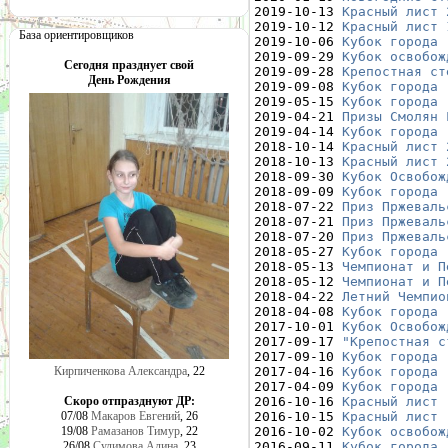
2019-10-13 
Красный лист 
2019-10-12 
Красный лист 
База ориентировщиков
2019-10-06 
Кубок города 
2019-09-29 
Кубок освобож
Сегодня празднует свой
2019-09-28 
Крепостная ст
День Рождения
2019-09-08 
Кубок города 
2019-05-15 
Кубок города 
2019-04-21 
Призы Смолян 
2019-04-14 
Кубок города 
2018-10-14 
Красный лист 
2018-10-13 
Красный лист 
2018-09-30 
Кубок Освобож
2018-09-09 
Кубок города 
2018-07-22 
Приз Пржеваль
2018-07-21 
Приз Пржеваль
2018-07-20 
Приз Пржеваль
2018-05-27 
Кубок города 
2018-05-13 
Чемпионат и П
2018-05-12 
Чемпионат и П
2018-04-22 
Летний Чемпио
2018-04-08 
Кубок города 
2017-10-01 
Кубок Освобож
2017-09-17 
"Крепостная с
2017-09-10 
Кубок города 
2017-04-16 
Кубок города 
Кирпиченкова Александра
, 22
2017-04-09 
Кубок города 
2016-10-16 
Красный лист 
Скоро отпразднуют ДР:
2016-10-15 
Красный лист 
07/08
Макаров Евгений
, 26
2016-10-02 
Кубок освобож
19/08
Рамазанов Тимур
, 22
2016-09-11 
Кубок города 
26/08
Сулимова Алина
, 23