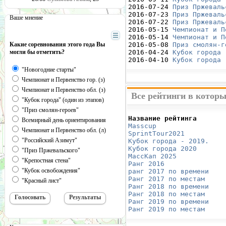
2016-07-24 
Приз Пржеваль
2016-07-23 
Приз Пржеваль
Ваше мнение
2016-07-22 
Приз Пржеваль
2016-05-15 
Чемпионат и П
2016-05-14 
Чемпионат и П
Какие соревнования этого года Вы
2016-05-08 
Приз смолян-г
могли бы отметить?
2016-04-24 
Кубок города 
2016-04-10 
Кубок города 
"Новогодние старты"
Чемпионат и Первенство гор. (з)
Чемпионат и Первенство обл. (з)
Все рейтинги в котор
"Кубок города" (один из этапов)
"Приз смолян-героев"
Название рейтинга       
Всемирный день ориентирования
Masscup 
                
Чемпионат и Первенство обл. (л)
SprintTour2021
          
"Российский Азимут"
Кубок города - 2019.
    
Кубок города 2020
       
"Приз Пржевальского"
МассКап 2025
            
"Крепостная стена"
Ранг 2016
               
"Кубок освобождения"
ранг 2017 по времени
    
Ранг 2017 по местам
     
"Красный лист"
Ранг 2018 по времени
    
Ранг 2018 по местам
     
Ранг 2019 по времени
    
Ранг 2019 по местам
     