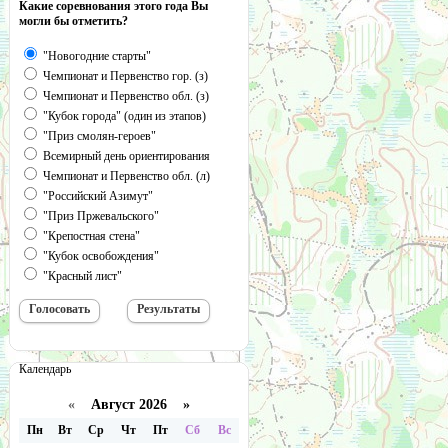
Какие соревнования этого года Вы
могли бы отметить?
"Новогодние старты"
Чемпионат и Первенство гор. (з)
Чемпионат и Первенство обл. (з)
"Кубок города" (один из этапов)
"Приз смолян-героев"
Всемирный день ориентирования
Чемпионат и Первенство обл. (л)
"Российский Азимут"
"Приз Пржевальского"
"Крепостная стена"
"Кубок освобождения"
"Красный лист"
Календарь
«
Август 2026 »
Пн
Вт
Ср
Чт
Пт
Сб
Вс