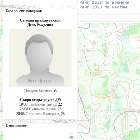
Ранг 2018 по времени
    
Ранг 2018 по местам
     
База ориентировщиков
Сегодня празднует свой
День Рождения
Макаров Евгений
, 26
Скоро отпразднуют ДР:
19/08
Рамазанов Тимур
, 22
26/08
Сулимова Алина
, 23
28/08
Стряпчева Екатерина
, 28
Ваше мнение