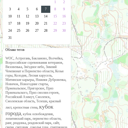
1
2
3
4
5
6
7
8
9
10
11
12
13
14
15
16
17
18
19
20
21
22
23
24
25
26
27
28
29
30
31
Облако тегов
WOC
,
Астрогань
,
Бакланово
,
Волчейка
,
Всероссийские соревнования ветеранов
,
Вязовенька
,
Звёздное небо
,
Зимний
Чемпионат и Первенство области
,
Козьи
горы
,
Колодня
,
Лесная карусель
,
Митинские карьеры
,
Нижняя Дубровенка
,
Новичок
,
Новогодние старты
,
Пржевальское
,
Пригорское
,
Приз
Пржевальского
,
Приз смолян-героев
,
Российский Азимут
,
Смоленск
,
Смоленская область
,
Телеши
,
красный
кубок
лист
,
крепостная стена
,
города
,
кубок освобождения
,
лопатинский парк
,
первенство области
,
ранг
,
реадовка
,
реадовский парк
,
сайт
,
смена
,
снеговик
,
соколья гора
,
спартакиада
,