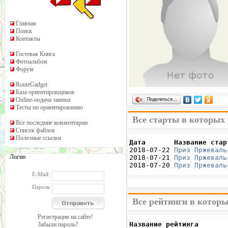
Главная
Поиск
Контакты
Гостевая Книга
Фотоальбом
Форум
RouteGadget
База ориентировщиков
Online-подача заявки
Поделиться…
Тесты по ориентированию
Все старты в которых
Все последние комментарии
Список файлов
Полезные ссылки
Дата       Название стар

2018-07-22 
Приз Пржеваль
Логин
2018-07-21 
Приз Пржеваль
2018-07-20 
Приз Пржеваль
E-Mail:
Пароль
Все рейтинги в которы
Регистрация на сайте!
Название рейтинга       
Забыли пароль?