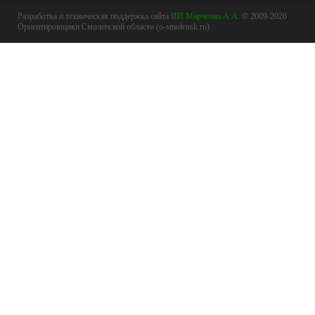
Разработка и техническая поддержка сайта
ИП Марченко А.А.
© 2009-2026
Ориентировщики Смоленской области (o-smolensk.ru)