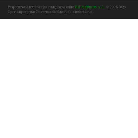
Разработка и техническая поддержка сайта
ИП Марченко А.А.
© 2009-2026
Ориентировщики Смоленской области (o-smolensk.ru)