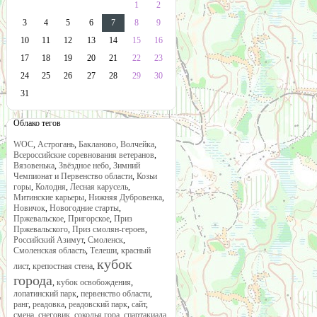
1
2
3
4
5
6
7
8
9
10
11
12
13
14
15
16
17
18
19
20
21
22
23
24
25
26
27
28
29
30
31
Облако тегов
WOC
,
Астрогань
,
Бакланово
,
Волчейка
,
Всероссийские соревнования ветеранов
,
Вязовенька
,
Звёздное небо
,
Зимний
Чемпионат и Первенство области
,
Козьи
горы
,
Колодня
,
Лесная карусель
,
Митинские карьеры
,
Нижняя Дубровенка
,
Новичок
,
Новогодние старты
,
Пржевальское
,
Пригорское
,
Приз
Пржевальского
,
Приз смолян-героев
,
Российский Азимут
,
Смоленск
,
Смоленская область
,
Телеши
,
красный
кубок
лист
,
крепостная стена
,
города
,
кубок освобождения
,
лопатинский парк
,
первенство области
,
ранг
,
реадовка
,
реадовский парк
,
сайт
,
смена
,
снеговик
,
соколья гора
,
спартакиада
,