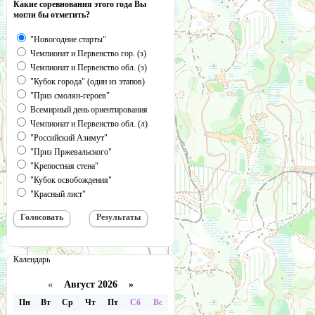
Какие соревнования этого года Вы
могли бы отметить?
"Новогодние старты"
Чемпионат и Первенство гор. (з)
Чемпионат и Первенство обл. (з)
"Кубок города" (один из этапов)
"Приз смолян-героев"
Всемирный день ориентирования
Чемпионат и Первенство обл. (л)
"Российский Азимут"
"Приз Пржевальского"
"Крепостная стена"
"Кубок освобождения"
"Красный лист"
Календарь
«
Август 2026 »
Пн
Вт
Ср
Чт
Пт
Сб
Вс