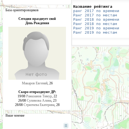
Название рейтинга       
База ориентировщиков
ранг 2017 по времени
    
Ранг 2017 по местам
     
Сегодня празднует свой
Ранг 2018 по времени
    
День Рождения
Ранг 2018 по местам
     
Ранг 2019 по времени
    
Ранг 2019 по местам
     
Макаров Евгений
, 26
Скоро отпразднуют ДР:
19/08
Рамазанов Тимур
, 22
26/08
Сулимова Алина
, 23
28/08
Стряпчева Екатерина
, 28
Ваше мнение