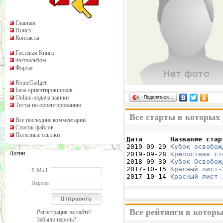
Главная
Поиск
Контакты
Гостевая Книга
Фотоальбом
Форум
RouteGadget
База ориентировщиков
Online-подача заявки
Поделиться…
Тесты по ориентированию
Все старты в которых
Все последние комментарии
Список файлов
Полезные ссылки
Дата       Название стар

2019-09-29 
Кубок освобож
Логин
2019-09-28 
Крепостная ст
2018-09-30 
Кубок Освобож
2017-10-15 
Красный лист-
E-Mail:
2017-10-14 
Красный лист-
Пароль
Все рейтинги в котор
Регистрация на сайте!
Забыли пароль?