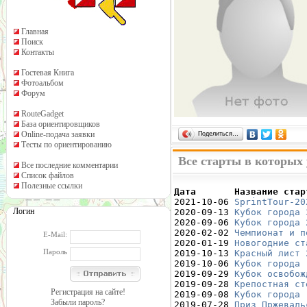
Главная
Поиск
Контакты
Гостевая Книга
Фотоальбом
Форум
RouteGadget
База ориентировщиков
Online-подача заявки
Поделиться…
Тесты по ориентированию
Все старты в которых
Все последние комментарии
Список файлов
Полезные ссылки
Дата       Название стар

2021-10-06 
SprintTour-20
Логин
2020-09-13 
Кубок города 
2020-09-06 
Кубок города 
2020-02-02 
Чемпионат и п
E-Mail:
2020-01-19 
Новогодние ст
Пароль
2019-10-13 
Красный лист 
2019-10-06 
Кубок города 
2019-09-29 
Кубок освобож
2019-09-28 
Крепостная ст
Регистрация на сайте!
2019-09-08 
Кубок города 
Забыли пароль?
2019-07-28 
Приз Пржеваль