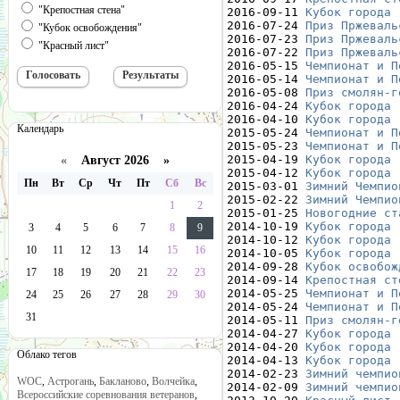
"Крепостная стена"
2016-09-11 
Кубок города 
2016-07-24 
Приз Пржеваль
"Кубок освобождения"
2016-07-23 
Приз Пржеваль
"Красный лист"
2016-07-22 
Приз Пржеваль
2016-05-15 
Чемпионат и П
2016-05-14 
Чемпионат и П
2016-05-08 
Приз смолян-г
2016-04-24 
Кубок города 
2016-04-10 
Кубок города 
Календарь
2015-05-24 
Чемпионат и П
2015-05-23 
Чемпионат и П
2015-04-19 
Кубок города 
«
Август 2026 »
2015-04-12 
Кубок города 
Пн
Вт
Ср
Чт
Пт
Сб
Вс
2015-03-01 
Зимний Чемпио
2015-02-22 
Зимний Чемпио
1
2
2015-01-25 
Новогодние ст
2014-10-19 
Кубок города 
3
4
5
6
7
8
9
2014-10-12 
Кубок города 
10
11
12
13
14
15
16
2014-10-05 
Кубок города 
2014-09-28 
Кубок освобож
17
18
19
20
21
22
23
2014-09-14 
Крепостная ст
2014-05-25 
Чемпионат и П
24
25
26
27
28
29
30
2014-05-24 
Чемпионат и П
31
2014-05-11 
Приз смолян-г
2014-04-27 
Кубок города 
2014-04-20 
Кубок города 
Облако тегов
2014-04-13 
Кубок города 
2014-02-23 
Зимний чемпио
WOC
,
Астрогань
,
Бакланово
,
Волчейка
,
2014-02-09 
Зимний чемпио
Всероссийские соревнования ветеранов
,