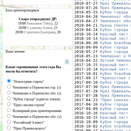
2019-07-27 
Приз Пржеваль
2019-07-26 
Приз Пржеваль
База ориентировщиков
2019-05-15 
Кубок города 
2019-04-28 
Чемпионат обл
Скоро отпразднуют ДР:
2019-04-27 
Чемпионат обл
19/08
Рамазанов Тимур
, 22
2019-04-21 
Призы Смолян 
26/08
Сулимова Алина
, 23
2019-04-14 
Кубок города 
28/08
Стряпчева Екатерина
, 28
2018-10-14 
Красный лист 
2018-10-13 
Красный лист 
2018-09-30 
Кубок Освобож
2018-09-09 
Кубок города 
Ваше мнение
2018-05-27 
Кубок города 
2018-05-13 
Чемпионат и П
2018-04-22 
Летний Чемпио
2017-10-15 
Красный лист-
Какие соревнования этого года Вы
2017-10-14 
Красный лист-
могли бы отметить?
2017-10-01 
Кубок Освобож
2017-09-17 
"Крепостная с
"Новогодние старты"
2017-09-10 
Кубок города 
2017-07-30 
Приз Пржеваль
Чемпионат и Первенство гор. (з)
2017-07-29 
Приз Пржеваль
Чемпионат и Первенство обл. (з)
2017-07-28 
Приз Пржеваль
"Кубок города" (один из этапов)
2017-04-23 
"Приз Смолян-
2017-04-16 
Кубок города 
"Приз смолян-героев"
2017-04-09 
Кубок города 
Всемирный день ориентирования
2016-10-16 
Красный лист 
Чемпионат и Первенство обл. (л)
2016-10-15 
Красный лист 
2016-10-09 
Кубок города 
"Российский Азимут"
2016-10-02 
Кубок освобож
"Приз Пржевальского"
2016-09-17 
Крепостная ст