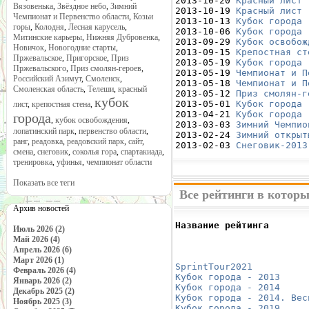
2013-10-20 
Красный лист 
Вязовенька
,
Звёздное небо
,
Зимний
2013-10-19 
Красный лист 
Чемпионат и Первенство области
,
Козьи
2013-10-13 
Кубок города 
горы
,
Колодня
,
Лесная карусель
,
2013-10-06 
Кубок города 
Митинские карьеры
,
Нижняя Дубровенка
,
2013-09-29 
Кубок освобож
Новичок
,
Новогодние старты
,
2013-09-15 
Крепостная ст
Пржевальское
,
Пригорское
,
Приз
2013-05-19 
Кубок города 
Пржевальского
,
Приз смолян-героев
,
2013-05-19 
Чемпионат и П
Российский Азимут
,
Смоленск
,
2013-05-18 
Чемпионат и П
Смоленская область
,
Телеши
,
красный
2013-05-12 
Приз смолян-г
кубок
2013-05-01 
Кубок города 
лист
,
крепостная стена
,
2013-04-21 
Кубок города 
города
,
кубок освобождения
,
2013-03-03 
Зимний Чемпио
лопатинский парк
,
первенство области
,
2013-02-24 
Зимний открыт
ранг
,
реадовка
,
реадовский парк
,
сайт
,
2013-02-03 
Снеговик-2013
смена
,
снеговик
,
соколья гора
,
спартакиада
,
тренировка
,
уфинья
,
чемпионат области
Показать все теги
Все рейтинги в которы
Архив новостей
Название рейтинга       
Июль 2026 (2)
                        
Май 2026 (4)
                        
Апрель 2026 (6)
                        
Март 2026 (1)
SprintTour2021
          
Февраль 2026 (4)
Кубок города - 2013
     
Январь 2026 (2)
Кубок города - 2014
     
Декабрь 2025 (2)
Кубок города - 2014. Вес
Ноябрь 2025 (3)
Кубок города - 2019.
    