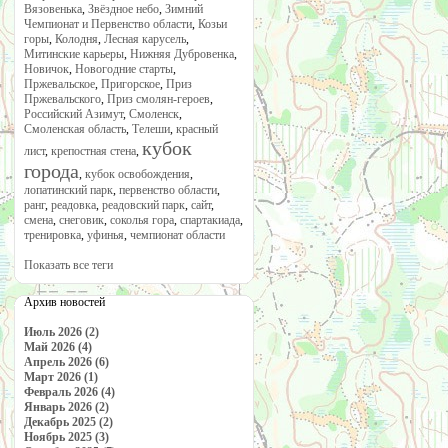
Вязовенька
,
Звёздное небо
,
Зимний
Чемпионат и Первенство области
,
Козьи
горы
,
Колодня
,
Лесная карусель
,
Митинские карьеры
,
Нижняя Дубровенка
,
Новичок
,
Новогодние старты
,
Пржевальское
,
Пригорское
,
Приз
Пржевальского
,
Приз смолян-героев
,
Российский Азимут
,
Смоленск
,
Смоленская область
,
Телеши
,
красный
кубок
лист
,
крепостная стена
,
города
,
кубок освобождения
,
лопатинский парк
,
первенство области
,
ранг
,
реадовка
,
реадовский парк
,
сайт
,
смена
,
снеговик
,
соколья гора
,
спартакиада
,
тренировка
,
уфинья
,
чемпионат области
Показать все теги
Архив новостей
Июль 2026 (2)
Май 2026 (4)
Апрель 2026 (6)
Март 2026 (1)
Февраль 2026 (4)
Январь 2026 (2)
Декабрь 2025 (2)
Ноябрь 2025 (3)