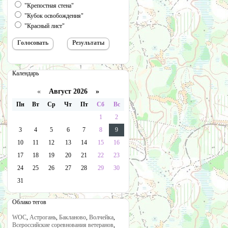
"Крепостная стена"
"Кубок освобождения"
"Красный лист"
Календарь
«
Август 2026 »
Пн
Вт
Ср
Чт
Пт
Сб
Вс
1
2
3
4
5
6
7
8
9
10
11
12
13
14
15
16
17
18
19
20
21
22
23
24
25
26
27
28
29
30
31
Облако тегов
WOC
,
Астрогань
,
Бакланово
,
Волчейка
,
Всероссийские соревнования ветеранов
,