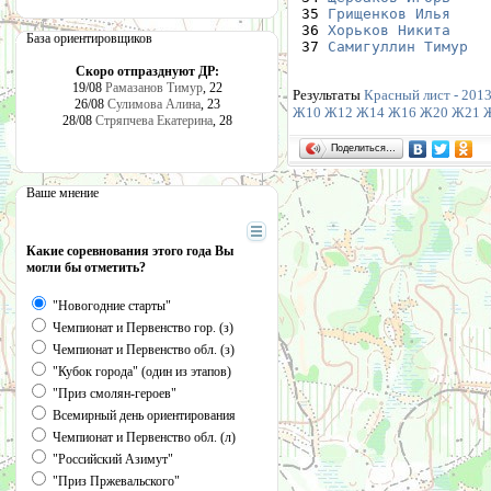
 35 
Грищенков Илья
    
 36 
Хорьков Никита
    
База ориентировщиков
 37 
Самигуллин Тимур
  
Скоро отпразднуют ДР:
19/08
Рамазанов Тимур
, 22
Результаты
Красный лист - 2013
26/08
Сулимова Алина
, 23
Ж10
Ж12
Ж14
Ж16
Ж20
Ж21
28/08
Стряпчева Екатерина
, 28
Поделиться…
Ваше мнение
Какие соревнования этого года Вы
могли бы отметить?
"Новогодние старты"
Чемпионат и Первенство гор. (з)
Чемпионат и Первенство обл. (з)
"Кубок города" (один из этапов)
"Приз смолян-героев"
Всемирный день ориентирования
Чемпионат и Первенство обл. (л)
"Российский Азимут"
"Приз Пржевальского"