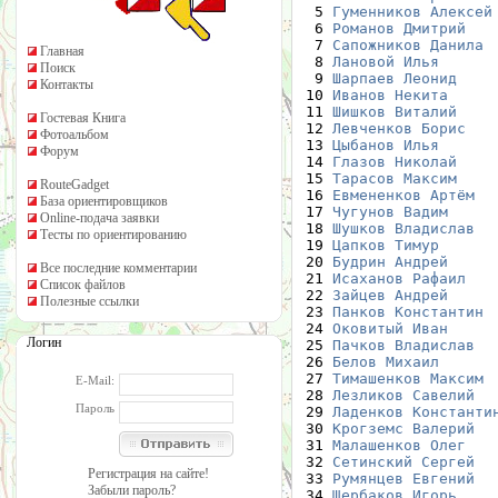
  5 
Гуменников Алексей
  6 
Романов Дмитрий
   
  7 
Сапожников Данила
 
Главная
  8 
Лановой Илья
      
Поиск
  9 
Шарпаев Леонид
    
Контакты
 10 
Иванов Некита
     
 11 
Шишков Виталий
    
Гостевая Книга
 12 
Левченков Борис
   
Фотоальбом
 13 
Цыбанов Илья
      
Форум
 14 
Глазов Николай
    
 15 
Тарасов Максим
    
RouteGadget
 16 
Евмененков Артём
  
База ориентировщиков
 17 
Чугунов Вадим
     
Online-подача заявки
 18 
Шушков Владислав
  
Тесты по ориентированию
 19 
Цапков Тимур
      
 20 
Будрин Андрей
     
Все последние комментарии
 21 
Исаханов Рафаил
   
Список файлов
 22 
Зайцев Андрей
     
Полезные ссылки
 23 
Панков Константин
 
 24 
Оковитый Иван
     
Логин
 25 
Пачков Владислав
  
 26 
Белов Михаил
      
 27 
Тимашенков Максим
 
E-Mail:
 28 
Лезликов Савелий
  
Пароль
 29 
Ладенков Константи
 30 
Крогземс Валерий
  
 31 
Малашенков Олег
   
 32 
Сетинский Сергей
  
Регистрация на сайте!
 33 
Румянцев Евгений
  
Забыли пароль?
 34 
Щербаков Игорь
    