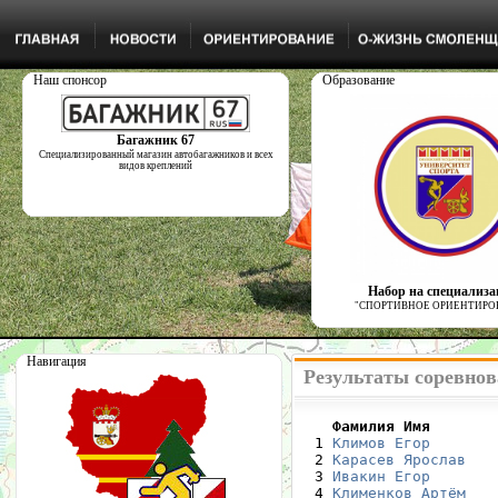
Наш спонсор
Образование
Багажник 67
Специализированный магазин автобагажников и всех
видов креплений
Набор на специализ
"СПОРТИВНОЕ ОРИЕНТИРО
Навигация
Результаты соревнов
    Фамилия Имя       

  1 
Климов Егор
       
  2 
Карасев Ярослав
   
  3 
Ивакин Егор
       
  4 
Клименков Артём
   