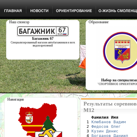
Наш спонсор
Образование
Багажник 67
Специализированный магазин автобагажников и всех
видов креплений
Набор на специализ
"СПОРТИВНОЕ ОРИЕНТИРО
Навигация
Результаты соревнов
М12
    Фамилия Имя       

  1 
Клюбанов Вадим
    
  2 
Федосов Олег
      
  3 
Кузин Денис
       
  4 
Богданов Даниил
   