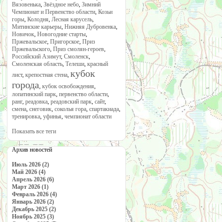
Вязовенька
,
Звёздное небо
,
Зимний
Чемпионат и Первенство области
,
Козьи
горы
,
Колодня
,
Лесная карусель
,
Митинские карьеры
,
Нижняя Дубровенка
,
Новичок
,
Новогодние старты
,
Пржевальское
,
Пригорское
,
Приз
Пржевальского
,
Приз смолян-героев
,
Российский Азимут
,
Смоленск
,
Смоленская область
,
Телеши
,
красный
кубок
лист
,
крепостная стена
,
города
,
кубок освобождения
,
лопатинский парк
,
первенство области
,
ранг
,
реадовка
,
реадовский парк
,
сайт
,
смена
,
снеговик
,
соколья гора
,
спартакиада
,
тренировка
,
уфинья
,
чемпионат области
Показать все теги
Архив новостей
Июль 2026 (2)
Май 2026 (4)
Апрель 2026 (6)
Март 2026 (1)
Февраль 2026 (4)
Январь 2026 (2)
Декабрь 2025 (2)
Ноябрь 2025 (3)