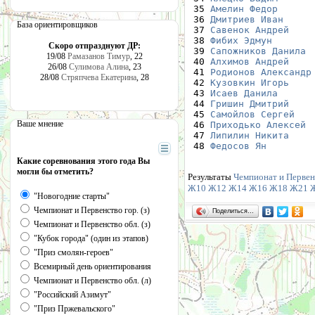
 35 
Амелин Федор
      
 36 
Дмитриев Иван
     
База ориентировщиков
 37 
Савенок Андрей
    
 38 
Фибих Эдмун
       
Скоро отпразднуют ДР:
 39 
Сапожников Данила
 
19/08
Рамазанов Тимур
, 22
 40 
Алхимов Андрей
    
26/08
Сулимова Алина
, 23
 41 
Родионов Александр
28/08
Стряпчева Екатерина
, 28
 42 
Кузовкин Игорь
    
 43 
Исаев Данила
      
 44 
Гришин Дмитрий
    
 45 
Самойлов Сергей
   
Ваше мнение
 46 
Приходько Алексей
 
 47 
Липилин Никита
    
 48 
Федосов Ян
        
Какие соревнования этого года Вы
могли бы отметить?
Результаты
Чемпионат и Первен
Ж10
Ж12
Ж14
Ж16
Ж18
Ж21
"Новогодние старты"
Чемпионат и Первенство гор. (з)
Поделиться…
Чемпионат и Первенство обл. (з)
"Кубок города" (один из этапов)
"Приз смолян-героев"
Всемирный день ориентирования
Чемпионат и Первенство обл. (л)
"Российский Азимут"
"Приз Пржевальского"