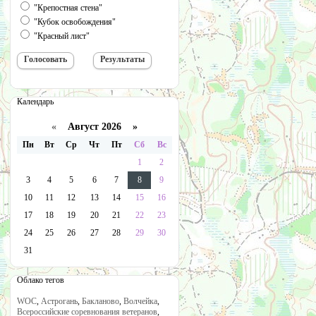
"Крепостная стена"
"Кубок освобождения"
"Красный лист"
Календарь
«
Август 2026 »
Пн
Вт
Ср
Чт
Пт
Сб
Вс
1
2
3
4
5
6
7
8
9
10
11
12
13
14
15
16
17
18
19
20
21
22
23
24
25
26
27
28
29
30
31
Облако тегов
WOC
,
Астрогань
,
Бакланово
,
Волчейка
,
Всероссийские соревнования ветеранов
,