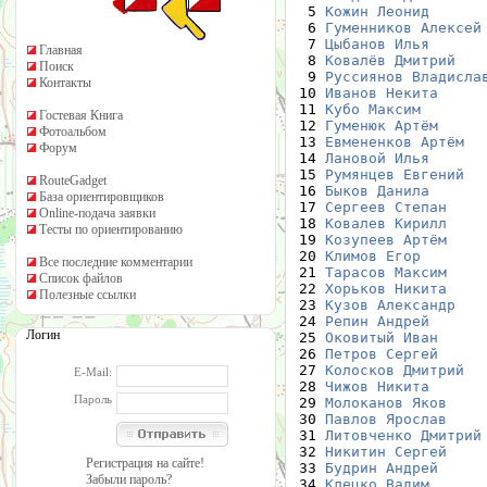
  5 
Кожин Леонид
      
  6 
Гуменников Алексей
  7 
Цыбанов Илья
      
Главная
  8 
Ковалёв Дмитрий
   
Поиск
  9 
Руссиянов Владисла
Контакты
 10 
Иванов Некита
     
 11 
Кубо Максим
       
Гостевая Книга
 12 
Гуменюк Артём
     
Фотоальбом
 13 
Евмененков Артём
  
Форум
 14 
Лановой Илья
      
 15 
Румянцев Евгений
  
RouteGadget
 16 
Быков Данила
      
База ориентировщиков
 17 
Сергеев Степан
    
Online-подача заявки
 18 
Ковалев Кирилл
    
Тесты по ориентированию
 19 
Козупеев Артём
    
 20 
Климов Егор
       
Все последние комментарии
 21 
Тарасов Максим
    
Список файлов
 22 
Хорьков Никита
    
Полезные ссылки
 23 
Кузов Александр
   
 24 
Репин Андрей
      
Логин
 25 
Оковитый Иван
     
 26 
Петров Сергей
     
 27 
Колосков Дмитрий
  
E-Mail:
 28 
Чижов Никита
      
Пароль
 29 
Молоканов Яков
    
 30 
Павлов Ярослав
    
 31 
Литовченко Дмитрий
 32 
Никитин Сергей
    
Регистрация на сайте!
 33 
Будрин Андрей
     
Забыли пароль?
 34 
Клецко Вадим
      