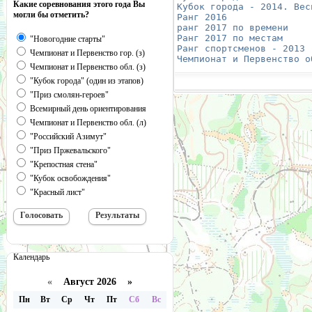
Какие соревнования этого года Вы
Кубок города - 2014. Вес
могли бы отметить?
Ранг 2016
               
ранг 2017 по времени
    
Ранг 2017 по местам
     
"Новогодние старты"
Ранг спортсменов - 2013
 
Чемпионат и Первенство гор. (з)
Чемпионат и Первенство о
Чемпионат и Первенство обл. (з)
"Кубок города" (один из этапов)
"Приз смолян-героев"
Всемирный день ориентирования
Чемпионат и Первенство обл. (л)
"Российский Азимут"
"Приз Пржевальского"
"Крепостная стена"
"Кубок освобождения"
"Красный лист"
Календарь
«
Август 2026 »
Пн
Вт
Ср
Чт
Пт
Сб
Вс