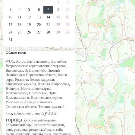
1
2
3
4
5
6
7
8
9
10
11
12
13
14
15
16
17
18
19
20
21
22
23
24
25
26
27
28
29
30
31
Облако тегов
WOC
,
Астрогань
,
Бакланово
,
Волчейка
,
Всероссийские соревнования ветеранов
,
Вязовенька
,
Звёздное небо
,
Зимний
Чемпионат и Первенство области
,
Козьи
горы
,
Колодня
,
Лесная карусель
,
Митинские карьеры
,
Нижняя Дубровенка
,
Новичок
,
Новогодние старты
,
Пржевальское
,
Пригорское
,
Приз
Пржевальского
,
Приз смолян-героев
,
Российский Азимут
,
Смоленск
,
Смоленская область
,
Телеши
,
красный
кубок
лист
,
крепостная стена
,
города
,
кубок освобождения
,
лопатинский парк
,
первенство области
,
ранг
,
реадовка
,
реадовский парк
,
сайт
,
смена
,
снеговик
,
соколья гора
,
спартакиада
,