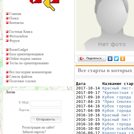
Главная
Поиск
Контакты
Гостевая Книга
Фотоальбом
Форум
RouteGadget
База ориентировщиков
Online-подача заявки
Поделиться…
Тесты по ориентированию
Все старты в которых
Все последние комментарии
Список файлов
Полезные ссылки
Дата       Название стар

2017-10-14 
Красный лист-
Логин
2017-09-17 
"Крепостная с
2017-09-10 
Кубок города 
2017-04-23 
"Приз Смолян-
E-Mail:
2017-04-16 
Кубок города 
Пароль
2017-04-09 
Кубок города 
2016-10-16 
Красный лист 
2016-10-15 
Красный лист 
2016-10-09 
Кубок города 
Регистрация на сайте!
2016-10-02 
Кубок освобож
Забыли пароль?
2016-09-17 
Крепостная ст