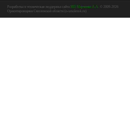
Разработка и техническая поддержка сайта
ИП Марченко А.А.
© 2009-2026
Ориентировщики Смоленской области (o-smolensk.ru)