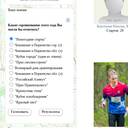
Ваше мнение
Какие соревнования этого года Вы
Короткина Наталья
, 
могли бы отметить?
Cтартов: 29
"Новогодние старты"
Чемпионат и Первенство гор. (з)
Чемпионат и Первенство обл. (з)
"Кубок города" (один из этапов)
"Приз смолян-героев"
Всемирный день ориентирования
Чемпионат и Первенство обл. (л)
"Российский Азимут"
"Приз Пржевальского"
"Крепостная стена"
"Кубок освобождения"
"Красный лист"