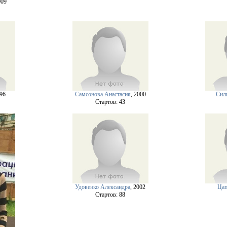
009
996
Самсонова Анастасия
, 2000
Сил
Cтартов: 43
Удовенко Александра
, 2002
Цап
Cтартов: 88