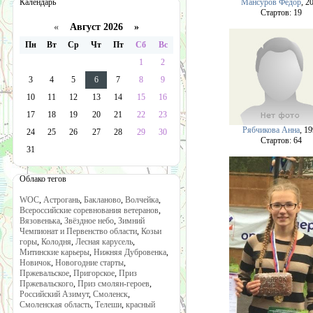
Мансуров Федор
, 2
Календарь
Cтартов: 19
«
Август 2026 »
Пн
Вт
Ср
Чт
Пт
Сб
Вс
1
2
3
4
5
6
7
8
9
10
11
12
13
14
15
16
17
18
19
20
21
22
23
Рябчикова Анна
, 1
24
25
26
27
28
29
30
Cтартов: 64
31
Облако тегов
WOC
,
Астрогань
,
Бакланово
,
Волчейка
,
Всероссийские соревнования ветеранов
,
Вязовенька
,
Звёздное небо
,
Зимний
Чемпионат и Первенство области
,
Козьи
горы
,
Колодня
,
Лесная карусель
,
Митинские карьеры
,
Нижняя Дубровенка
,
Новичок
,
Новогодние старты
,
Пржевальское
,
Пригорское
,
Приз
Пржевальского
,
Приз смолян-героев
,
Российский Азимут
,
Смоленск
,
Смоленская область
,
Телеши
,
красный