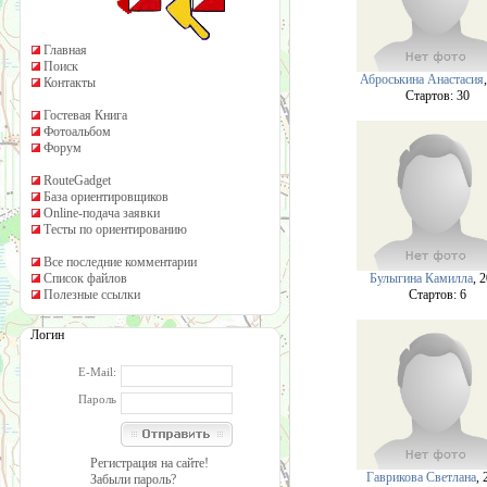
Главная
Поиск
Аброськина Анастасия
Контакты
Cтартов: 30
Гостевая Книга
Фотоальбом
Форум
RouteGadget
База ориентировщиков
Online-подача заявки
Тесты по ориентированию
Все последние комментарии
Список файлов
Булыгина Камилла
, 
Полезные ссылки
Cтартов: 6
Логин
E-Mail:
Пароль
Регистрация на сайте!
Гаврикова Светлана
, 
Забыли пароль?