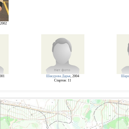
 2002
2001
Шакурова Дарья
, 2004
Шари
Cтартов: 11