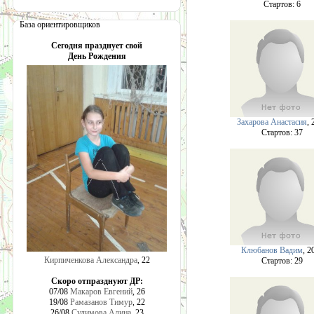
Cтартов: 6
База ориентировщиков
Сегодня празднует свой
День Рождения
Захарова Анастасия
, 
Cтартов: 37
Клюбанов Вадим
, 2
Кирпиченкова Александра
, 22
Cтартов: 29
Скоро отпразднуют ДР:
07/08
Макаров Евгений
, 26
19/08
Рамазанов Тимур
, 22
26/08
Сулимова Алина
, 23