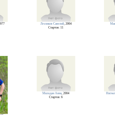
1977
Лезликов Савелий
, 2004
Мак
Cтартов: 11
Милодан Анна
, 2004
Нигма
Cтартов: 6