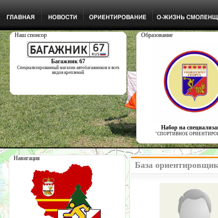
Наш спонсор
Образование
Багажник 67
Специализированный магазин автобагажников и всех
видов креплений
Набор на специализ
"СПОРТИВНОЕ ОРИЕНТИРО
Навигация
База ориентировщи