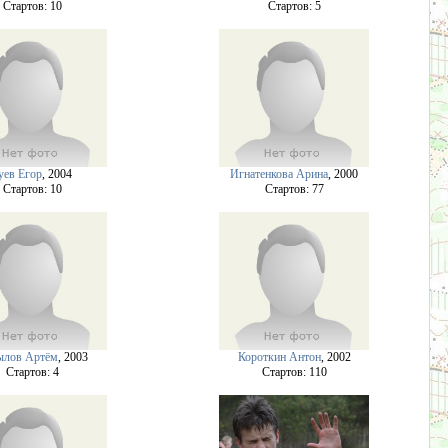
Cтартов: 10
Cтартов: 5
уев Егор
, 2004
Игнатенкова Арина
, 2000
Cтартов: 10
Cтартов: 77
ылов Артём
, 2003
Короткин Антон
, 2002
Cтартов: 4
Cтартов: 110