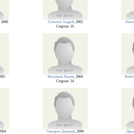
, 2000
Алексеев Андрей
, 2002
Баси
Cтартов: 10
2005
Васильков Вадим
, 2004
Войто
Cтартов: 54
2004
Гончаров Дмитрий
, 2000
Давл