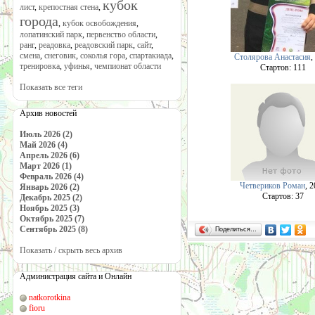
кубок
лист
,
крепостная стена
,
города
,
кубок освобождения
,
лопатинский парк
,
первенство области
,
ранг
,
реадовка
,
реадовский парк
,
сайт
,
смена
,
снеговик
,
соколья гора
,
спартакиада
,
Столярова Анастасия
,
тренировка
,
уфинья
,
чемпионат области
Cтартов: 111
Показать все теги
Архив новостей
Июль 2026 (2)
Май 2026 (4)
Апрель 2026 (6)
Март 2026 (1)
Февраль 2026 (4)
Четвериков Роман
, 
Январь 2026 (2)
Cтартов: 37
Декабрь 2025 (2)
Ноябрь 2025 (3)
Октябрь 2025 (7)
Сентябрь 2025 (8)
Поделиться…
Показать / скрыть весь архив
Администрация сайта и Онлайн
natkorotkina
fioru