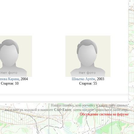
пова Карина
, 2004
Шнытко Артём
, 2003
Cтартов: 10
Cтартов: 55
Нашли ошибку, или опечатку в каких-либо данных:
выделите их мышкой и нажмите
Ctrl+Enter
, затем введите правильное написание.
Обсуждение системы на форуме