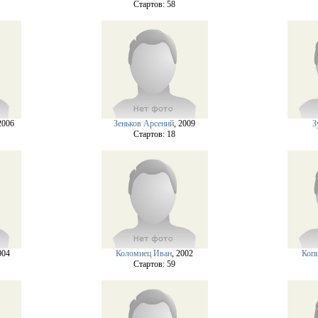
Cтартов: 58
2006
Зеньков Арсений
, 2009
З
Cтартов: 18
004
Коломиец Иван
, 2002
Коп
Cтартов: 59