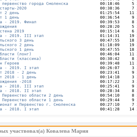
 первенство города Смоленска
             00:18:46     5 
старты-2020
                              00:38:36     7 
т 2 день
                                 01:25:54    11 
т 1 день
                                 00:36:54     9 
а - 2019. Финал
                          00:39:53     8 
ождения
                                  00:28:20     5 
стена 2019
                               00:15:14     6 
а - 2019. III этап
                       01:14:31    19 
льского 3 день
                           00:47:55    18 
льского 2 день
                           01:18:09    19 
льского 1 день
                           00:47:55    18 
бласти (лонг)
                            00:46:04    11 
бласти (классика)
                        00:30:42     8 
н Героев
                                 00:39:48    11 
а - 2019. I этап
                         00:26:07     3 
т 2018 - 2 день
                          00:23:41     9 
т 2018 - 1 день
                          00:14:18     3 
ождения -2018 
                           00:17:22     3 
а - 2018. III этап
                       00:25:41     9 
а - 2018. II этап
                        00:28:34     8 
 Первенство области 2 день
               00:54:10     8 
 Первенство области 1 день
               00:29:44     9 
ионат и Первенство г. Смоленска
          00:27:10     7 
а - 2018. I этап
                         00:41:28    14 
орых участвовал(а) Ковалева Мария