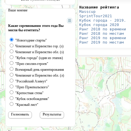
Название рейтинга     
Ваше мнение
Masscup 
              
SprintTour2021
        
Кубок города - 2019.
  
Кубок города 2020
     
Какие соревнования этого года Вы
Ранг 2018 по времени
  
могли бы отметить?
Ранг 2018 по местам
   
Ранг 2019 по времени
  
"Новогодние старты"
Ранг 2019 по местам
   
Чемпионат и Первенство гор. (з)
Чемпионат и Первенство обл. (з)
"Кубок города" (один из этапов)
"Приз смолян-героев"
Всемирный день ориентирования
Чемпионат и Первенство обл. (л)
"Российский Азимут"
"Приз Пржевальского"
"Крепостная стена"
"Кубок освобождения"
"Красный лист"