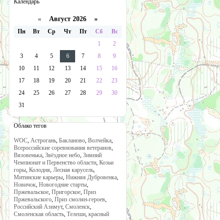
Календарь
«
Август 2026 »
Пн
Вт
Ср
Чт
Пт
Сб
Вс
1
2
3
4
5
6
7
8
9
10
11
12
13
14
15
16
17
18
19
20
21
22
23
24
25
26
27
28
29
30
31
Облако тегов
WOC
,
Астрогань
,
Бакланово
,
Волчейка
,
Всероссийские соревнования ветеранов
,
Вязовенька
,
Звёздное небо
,
Зимний
Чемпионат и Первенство области
,
Козьи
горы
,
Колодня
,
Лесная карусель
,
Митинские карьеры
,
Нижняя Дубровенка
,
Новичок
,
Новогодние старты
,
Пржевальское
,
Пригорское
,
Приз
Пржевальского
,
Приз смолян-героев
,
Российский Азимут
,
Смоленск
,
Смоленская область
,
Телеши
,
красный