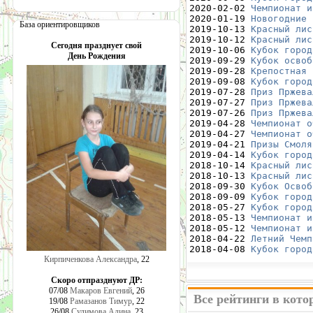
2020-02-02 
Чемпионат и
2020-01-19 
Новогодние 
База ориентировщиков
2019-10-13 
Красный лис
2019-10-12 
Красный лис
Сегодня празднует свой
2019-10-06 
Кубок город
День Рождения
2019-09-29 
Кубок освоб
2019-09-28 
Крепостная 
2019-09-08 
Кубок город
2019-07-28 
Приз Пржева
2019-07-27 
Приз Пржева
2019-07-26 
Приз Пржева
2019-04-28 
Чемпионат о
2019-04-27 
Чемпионат о
2019-04-21 
Призы Смоля
2019-04-14 
Кубок город
2018-10-14 
Красный лис
2018-10-13 
Красный лис
2018-09-30 
Кубок Освоб
2018-09-09 
Кубок город
2018-05-27 
Кубок город
2018-05-13 
Чемпионат и
2018-05-12 
Чемпионат и
2018-04-22 
Летний Чемп
2018-04-08 
Кубок город
Кирпиченкова Александра
, 22
Скоро отпразднуют ДР:
07/08
Макаров Евгений
, 26
Все рейтинги в кот
19/08
Рамазанов Тимур
, 22
26/08
Сулимова Алина
, 23