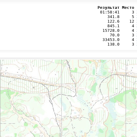
                                        Результат Место 
                                         01:58:41     3 
                                            341.8     5 
                                            122.6    12 
                                            845.1     4 
                                          15728.0     4 
                                             70.0     3 
                                          33453.0     4 
                                            138.0     3 