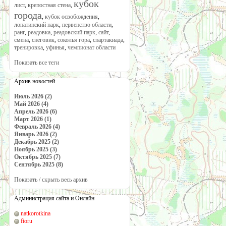
кубок
лист
,
крепостная стена
,
города
,
кубок освобождения
,
лопатинский парк
,
первенство области
,
ранг
,
реадовка
,
реадовский парк
,
сайт
,
смена
,
снеговик
,
соколья гора
,
спартакиада
,
тренировка
,
уфинья
,
чемпионат области
Показать все теги
Архив новостей
Июль 2026 (2)
Май 2026 (4)
Апрель 2026 (6)
Март 2026 (1)
Февраль 2026 (4)
Январь 2026 (2)
Декабрь 2025 (2)
Ноябрь 2025 (3)
Октябрь 2025 (7)
Сентябрь 2025 (8)
Показать / скрыть весь архив
Администрация сайта и Онлайн
natkorotkina
fioru