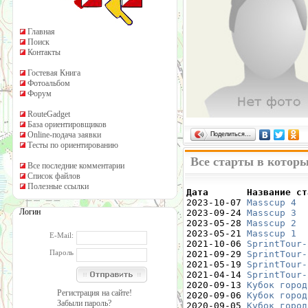
Главная
Поиск
Контакты
Гостевая Книга
Фотоальбом
Форум
RouteGadget
База ориентировщиков
Online-подача заявки
Поделиться…
Тесты по ориентированию
Все старты в котор
Все последние комментарии
Список файлов
Полезные ссылки
Дата       Название ст

2023-10-07 
Masscup 4
  
Логин
2023-09-24 
Masscup 3
  
2023-05-28 
Masscup 2
  
2023-05-21 
Masscup 1
  
E-Mail:
2021-10-06 
SprintTour-
Пароль
2021-09-29 
SprintTour-
2021-05-19 
SprintTour-
2021-04-14 
SprintTour-
2020-09-13 
Кубок город
Регистрация на сайте!
2020-09-06 
Кубок город
Забыли пароль?
2020-09-05 
Кубок город