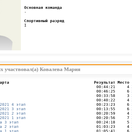
Основная команда
 -

Спортивный разряд
 I

ых участвовал(а) Ковалева Мария
арта                                    Результат Место 
                                         00:44:21     4 
                                         00:46:25     6 
                                         00:33:58     3 
                                         00:40:22     4 
2021 4 этап
                              00:23:23     6 
2021 3 этап
                              00:13:55     6 
2021 2 этап
                              00:20:59     4 
2021 1 этап
                              00:20:56     7 
а 3 этап
                                 00:24:18     5 
а 2 этап
                                 01:03:23     4 
а 1 этап
                                 01:05:41     6 