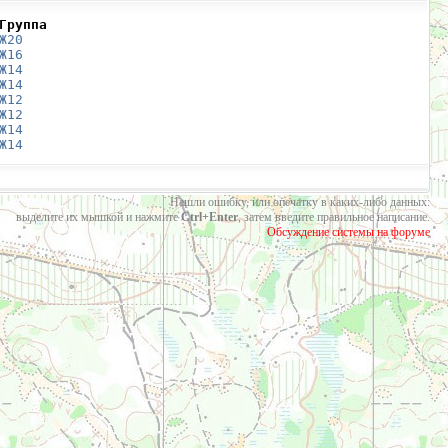
Группа
Ж20
Ж16
Ж14
Ж14
Ж12
Ж12
Ж14
Ж14
Нашли ошибку, или опечатку в каких-либо данных:
выделите их мышкой и нажмите
Ctrl+Enter
, затем введите правильное написание.
Обсуждение системы на форуме