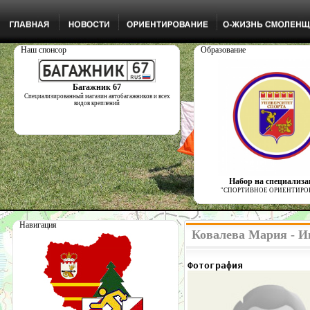
Наш спонсор
Образование
Багажник 67
Специализированный магазин автобагажников и всех
видов креплений
Набор на специализ
"СПОРТИВНОЕ ОРИЕНТИРО
Навигация
Ковалева Мария - И
Фотография            