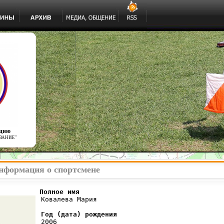
ацию
ВАНИЕ"
нформация о спортсмене
          Полное имя
 Ковалева Мария

Год (дата) рождения
 2006
