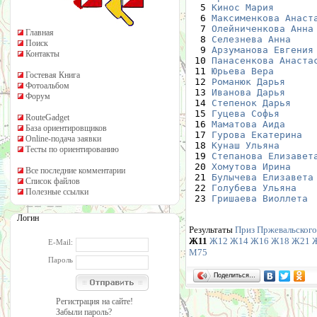
  5 
Кинос Мария
       
  6 
Максименкова Анаст
  7 
Олейниченкова Анна
Главная
  8 
Селезнева Анна
    
Поиск
  9 
Арзуманова Евгения
Контакты
 10 
Панасенкова Анаста
 11 
Юрьева Вера
       
Гостевая Книга
 12 
Романюк Дарья
     
Фотоальбом
 13 
Иванова Дарья
     
Форум
 14 
Степенок Дарья
    
 15 
Гуцева Софья
      
RouteGadget
 16 
Маматова Аида
     
База ориентировщиков
 17 
Гурова Екатерина
  
Online-подача заявки
 18 
Кунаш Ульяна 
     
Тесты по ориентированию
 19 
Степанова Елизавет
 20 
Хомутова Ирина
    
Все последние комментарии
 21 
Булычева Елизавета
Список файлов
 22 
Голубева Ульяна
   
Полезные ссылки
 23 
Гришаева Виоллета
 
Логин
Результаты
Приз Пржевальского
Ж11
Ж12
Ж14
Ж16
Ж18
Ж21
E-Mail:
М75
Пароль
Поделиться…
Регистрация на сайте!
Забыли пароль?