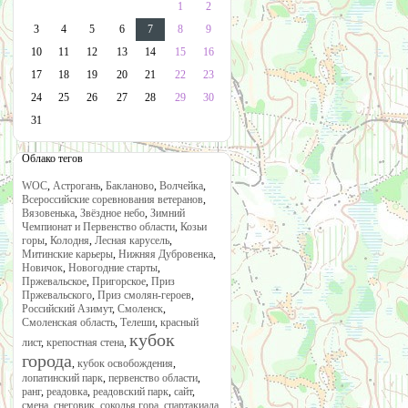
1
2
3
4
5
6
7
8
9
10
11
12
13
14
15
16
17
18
19
20
21
22
23
24
25
26
27
28
29
30
31
Облако тегов
WOC
,
Астрогань
,
Бакланово
,
Волчейка
,
Всероссийские соревнования ветеранов
,
Вязовенька
,
Звёздное небо
,
Зимний
Чемпионат и Первенство области
,
Козьи
горы
,
Колодня
,
Лесная карусель
,
Митинские карьеры
,
Нижняя Дубровенка
,
Новичок
,
Новогодние старты
,
Пржевальское
,
Пригорское
,
Приз
Пржевальского
,
Приз смолян-героев
,
Российский Азимут
,
Смоленск
,
Смоленская область
,
Телеши
,
красный
кубок
лист
,
крепостная стена
,
города
,
кубок освобождения
,
лопатинский парк
,
первенство области
,
ранг
,
реадовка
,
реадовский парк
,
сайт
,
смена
,
снеговик
,
соколья гора
,
спартакиада
,