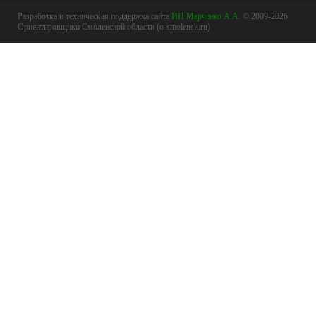
Разработка и техническая поддержка сайта
ИП Марченко А.А.
© 2009-2026
Ориентировщики Смоленской области (o-smolensk.ru)