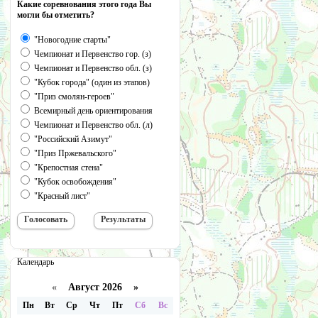
Какие соревнования этого года Вы
могли бы отметить?
"Новогодние старты"
Чемпионат и Первенство гор. (з)
Чемпионат и Первенство обл. (з)
"Кубок города" (один из этапов)
"Приз смолян-героев"
Всемирный день ориентирования
Чемпионат и Первенство обл. (л)
"Российский Азимут"
"Приз Пржевальского"
"Крепостная стена"
"Кубок освобождения"
"Красный лист"
Календарь
«
Август 2026 »
Пн
Вт
Ср
Чт
Пт
Сб
Вс