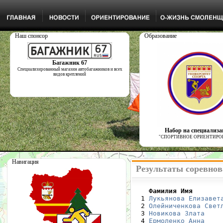
Наш спонсор
Образование
Багажник 67
Специализированный магазин автобагажников и всех
видов креплений
Набор на специализ
"СПОРТИВНОЕ ОРИЕНТИРО
Навигация
Результаты соревнов
    Фамилия Имя       

  1 
Лукьянова Елизавет
  2 
Олейниченкова Свет
  3 
Новикова Злата
    
  4 
Ермоленко Анна
    