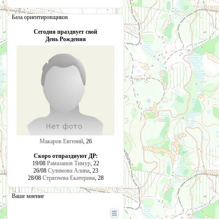
База ориентировщиков
Сегодня празднует свой
День Рождения
Макаров Евгений
, 26
Скоро отпразднуют ДР:
19/08
Рамазанов Тимур
, 22
26/08
Сулимова Алина
, 23
28/08
Стряпчева Екатерина
, 28
Ваше мнение