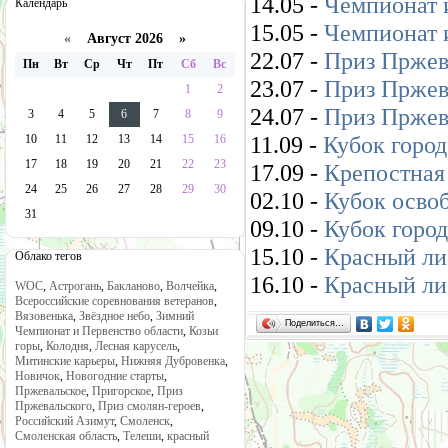
14.05 -
Чемпионат 
Календарь
15.05 -
Чемпионат и
«
Август 2026 »
22.07 -
Приз Пржева
Пн
Вт
Ср
Чт
Пт
Сб
Вс
23.07 -
Приз Пржева
1
2
24.07 -
Приз Пржева
3
4
5
6
7
8
9
11.09 -
Кубок города
10
11
12
13
14
15
16
17
18
19
20
21
22
23
17.09 -
Крепостная 
24
25
26
27
28
29
30
02.10 -
Кубок осво
31
09.10 -
Кубок город
15.10 -
Красный лис
Облако тегов
16.10 -
Красный лис
WOC
,
Астрогань
,
Бакланово
,
Волчейка
,
Всероссийские соревнования ветеранов
,
Вязовенька
,
Звёздное небо
,
Зимний
Поделиться…
Чемпионат и Первенство области
,
Козьи
горы
,
Колодня
,
Лесная карусель
,
Митинские карьеры
,
Нижняя Дубровенка
,
Новичок
,
Новогодние старты
,
Пржевальское
,
Пригорское
,
Приз
Пржевальского
,
Приз смолян-героев
,
Российский Азимут
,
Смоленск
,
Смоленская область
,
Телеши
,
красный