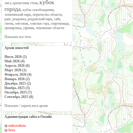
кубок
лист
,
крепостная стена
,
города
,
кубок освобождения
,
лопатинский парк
,
первенство области
,
ранг
,
реадовка
,
реадовский парк
,
сайт
,
смена
,
снеговик
,
соколья гора
,
спартакиада
,
тренировка
,
уфинья
,
чемпионат области
Показать все теги
Архив новостей
Июль 2026 (2)
Май 2026 (4)
Апрель 2026 (6)
Март 2026 (1)
Февраль 2026 (4)
Январь 2026 (2)
Декабрь 2025 (2)
Ноябрь 2025 (3)
Октябрь 2025 (7)
Сентябрь 2025 (8)
Показать / скрыть весь архив
Администрация сайта и Онлайн
natkorotkina
fioru