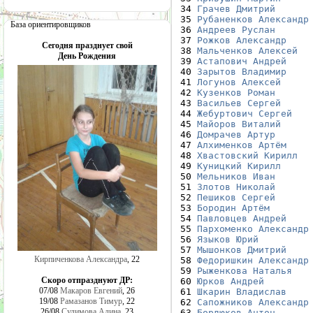
 34 
Грачев Дмитрий
 35 
Рубаненков Александр
База ориентировщиков
 36 
Андреев Руслан
 37 
Рожков Александр
Сегодня празднует свой
 38 
Мальченков Алексей
День Рождения
 39 
Астапович Андрей
 40 
Зарытов Владимир
 41 
Логунов Алексей
 42 
Кузенков Роман
 43 
Васильев Сергей
 44 
Жебуртович Сергей
 45 
Майоров Виталий
 46 
Домрачев Артур
 47 
Алхименков Артём
 48 
Хвастовский Кирилл
 49 
Куницкий Кирилл
 50 
Мельников Иван
 51 
Злотов Николай
 52 
Пешиков Сергей
 53 
Бородин Артём
 54 
Павловцев Андрей
 55 
Пархоменко Александр
 56 
Языков Юрий
 57 
Мышонков Дмитрий
Кирпиченкова Александра
, 22
 58 
Федоришкин Александр
 59 
Рыженкова Наталья
Скоро отпразднуют ДР:
 60 
Юрков Андрей
07/08
Макаров Евгений
, 26
 61 
Шкарин Владислав
19/08
Рамазанов Тимур
, 22
 62 
Сапожников Александр
26/08
Сулимова Алина
, 23
 63 
Бордюков Антон