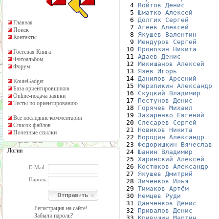
  4 
Войтов Денис
  5 
Шматко Алексей
  6 
Долгих Сергей
Главная
  7 
Агеев Алексей
Поиск
  8 
Якушев Валентин
Контакты
  9 
Мендуров Сергей
 10 
Пронозин Никита
Гостевая Книга
 11 
Адаев Денис
Фотоальбом
 12 
Микишанов Алексей
Форум
 13 
Язев Игорь
 14 
Данилов Арсений
RouteGadget
 15 
Мерзликин Александр
База ориентировщиков
 16 
Скуцкий Владимир
Online-подача заявки
 17 
Пестунов Денис
Тесты по ориентированию
 18 
Горячев Михаил
 19 
Захаренко Евгений
Все последние комментарии
 20 
Слесарев Сергей
Список файлов
 21 
Новиков Никита
Полезные ссылки
 22 
Бородин Александр
 23 
Федоришкин Вячеслав
Логин
 24 
Шанин Владимир
 25 
Харинский Алексей
 26 
Костюков Александр
E-Mail:
 27 
Якушев Дмитрий
Пароль
 28 
Зиченков Илья
 29 
Тимаков Артём
 30 
Немцев Руди
 31 
Данченков Денис
Регистрация на сайте!
 32 
Привалов Денис
Забыли пароль?
 33 
Кривушин Мартин