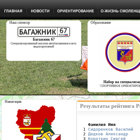
Наш спонсор
Образование
Багажник 67
Специализированный магазин автобагажников и всех
видов креплений
Набор на специализ
"СПОРТИВНОЕ ОРИЕНТИРО
Навигация
Результаты рейтинга Р
    Фамилия Имя         

  1 
Сидоренков Василий
  2 
Дедков Александр
  3 
Короткин Сергей