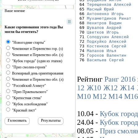
 64 
Терещенков Алексей
 65 
Масный Юрий
Ваше мнение
 66 
Антоненко Игорь
 67 
Мухаметдинов Ринат
 68 
Нехитров Вадим
Какие соревнования этого года Вы
 69 
Шувалов Андрей
могли бы отметить?
 70 
Цветков Игорь
 71 
Солодухин Алексей
 72 
Подкуйко Алексей
"Новогодние старты"
 73 
Костенков Сергей
Чемпионат и Первенство гор. (з)
 74 
Малахов Илья
Чемпионат и Первенство обл. (з)
 75 
Горохов Валентин
 76 
Васильев Сергей
"Кубок города" (один из этапов)
"Приз смолян-героев"
Всемирный день ориентирования
Рейтинг
Ранг 2016
Чемпионат и Первенство обл. (л)
"Российский Азимут"
12
Ж10
Ж12
Ж14
"Приз Пржевальского"
М10
М12
М14
М16
"Крепостная стена"
"Кубок освобождения"
"Красный лист"
10.04 -
Кубок города
24.04 -
Кубок города
08.05 -
Приз смолян