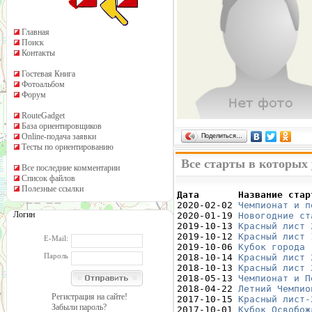
Главная
Поиск
Контакты
Гостевая Книга
Фотоальбом
Форум
RouteGadget
База ориентировщиков
Online-подача заявки
Поделиться…
Тесты по ориентированию
Все старты в которых 
Все последние комментарии
Список файлов
Полезные ссылки
Дата       Название стар

2020-02-02 
Чемпионат и п
Логин
2020-01-19 
Новогодние ст
2019-10-13 
Красный лист 
2019-10-12 
Красный лист 
E-Mail:
2019-10-06 
Кубок города 
Пароль
2018-10-14 
Красный лист 
2018-10-13 
Красный лист 
2018-05-13 
Чемпионат и П
2018-04-22 
Летний Чемпио
Регистрация на сайте!
2017-10-15 
Красный лист-
Забыли пароль?
2017-10-01 
Кубок Освобож