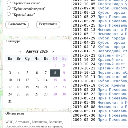
"Крепостная стена"
2012-10-05 
Спартакиада у
2012-09-30 
Кубок Освобож
"Кубок освобождения"
2012-09-12 
Кубок города 
"Красный лист"
2012-05-27 
Приз Пржеваль
2012-05-26 
Приз Пржеваль
2012-05-25 
Приз Пржеваль
2012-05-13 
Чемпионат и П
2012-05-12 
Чемпионат и П
2012-04-29 
Кубок города 
Календарь
2012-04-25 
Кубок города 
2012-04-18 
Кубок города 
2012-01-15 
Новогодний ст
«
Август 2026 »
2011-10-23 
Красный лист 
Пн
Вт
Ср
Чт
Пт
Сб
Вс
2011-10-22 
Красный лист 
2010-10-24 
Красный лист 
1
2
2010-10-23 
Красный лист 
2010-10-12 
Первенство об
3
4
5
6
7
8
9
2010-10-11 
Первенство об
10
11
12
13
14
15
16
2010-10-03 
Кубок Освобож
2010-09-19 
Кубок Кремля 
17
18
19
20
21
22
23
2010-05-23 
Приз Пржеваль
2010-05-22 
Приз Пржеваль
24
25
26
27
28
29
30
2010-05-21 
Приз Пржеваль
31
2010-05-09 
Чемпионат и П
2010-05-08 
Чемпионат и П
2009-05-31 
Приз Пржеваль
Облако тегов
2009-05-30 
Приз Пржеваль
2009-05-29 
Приз Пржеваль
WOC
,
Астрогань
,
Бакланово
,
Волчейка
,
Всероссийские соревнования ветеранов
,