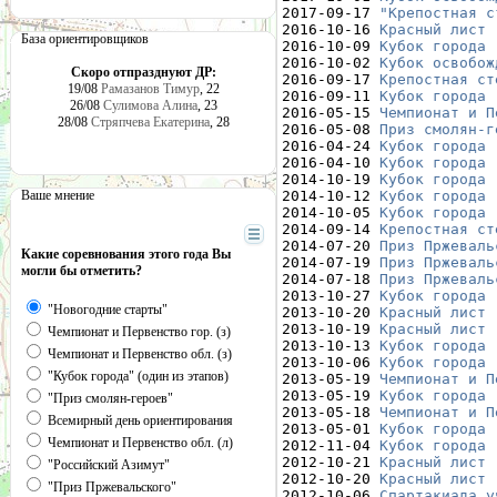
2017-09-17 
"Крепостная с
2016-10-16 
Красный лист 
База ориентировщиков
2016-10-09 
Кубок города 
2016-10-02 
Кубок освобож
Скоро отпразднуют ДР:
2016-09-17 
Крепостная ст
19/08
Рамазанов Тимур
, 22
2016-09-11 
Кубок города 
26/08
Сулимова Алина
, 23
2016-05-15 
Чемпионат и П
28/08
Стряпчева Екатерина
, 28
2016-05-08 
Приз смолян-г
2016-04-24 
Кубок города 
2016-04-10 
Кубок города 
2014-10-19 
Кубок города 
Ваше мнение
2014-10-12 
Кубок города 
2014-10-05 
Кубок города 
2014-09-14 
Крепостная ст
2014-07-20 
Приз Пржеваль
Какие соревнования этого года Вы
2014-07-19 
Приз Пржеваль
могли бы отметить?
2014-07-18 
Приз Пржеваль
2013-10-27 
Кубок города 
"Новогодние старты"
2013-10-20 
Красный лист 
2013-10-19 
Красный лист 
Чемпионат и Первенство гор. (з)
2013-10-13 
Кубок города 
Чемпионат и Первенство обл. (з)
2013-10-06 
Кубок города 
"Кубок города" (один из этапов)
2013-05-19 
Чемпионат и П
2013-05-19 
Кубок города 
"Приз смолян-героев"
2013-05-18 
Чемпионат и П
Всемирный день ориентирования
2013-05-01 
Кубок города 
Чемпионат и Первенство обл. (л)
2012-11-04 
Кубок города 
2012-10-21 
Красный лист 
"Российский Азимут"
2012-10-20 
Красный лист 
"Приз Пржевальского"
2012-10-06 
Спартакиада у