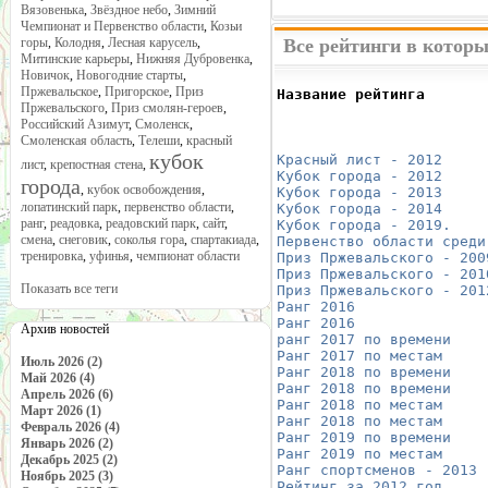
Вязовенька
,
Звёздное небо
,
Зимний
Чемпионат и Первенство области
,
Козьи
горы
,
Колодня
,
Лесная карусель
,
Все рейтинги в которы
Митинские карьеры
,
Нижняя Дубровенка
,
Новичок
,
Новогодние старты
,
Пржевальское
,
Пригорское
,
Приз
Название рейтинга       
Пржевальского
,
Приз смолян-героев
,
                        
Российский Азимут
,
Смоленск
,
                        
Смоленская область
,
Телеши
,
красный
                        
кубок
Красный лист - 2012
     
лист
,
крепостная стена
,
Кубок города - 2012
     
города
,
кубок освобождения
,
Кубок города - 2013
     
лопатинский парк
,
первенство области
,
Кубок города - 2014
     
ранг
,
реадовка
,
реадовский парк
,
сайт
,
Кубок города - 2019.
    
смена
,
снеговик
,
соколья гора
,
спартакиада
,
Первенство области среди
тренировка
,
уфинья
,
чемпионат области
Приз Пржевальского - 200
Приз Пржевальского - 201
Показать все теги
Приз Пржевальского - 201
Ранг 2016
               
Ранг 2016
               
Архив новостей
ранг 2017 по времени
    
Ранг 2017 по местам
     
Июль 2026 (2)
Ранг 2018 по времени
    
Май 2026 (4)
Ранг 2018 по времени
    
Апрель 2026 (6)
Ранг 2018 по местам
     
Март 2026 (1)
Ранг 2018 по местам
     
Февраль 2026 (4)
Ранг 2019 по времени
    
Январь 2026 (2)
Ранг 2019 по местам
     
Декабрь 2025 (2)
Ранг спортсменов - 2013
 
Ноябрь 2025 (3)
Рейтинг за 2012 год
     