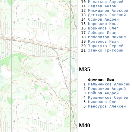
 10 
Игнатьев Андрей
   
 11 
Ледяев Антон
      
 12 
Микишанов Алексей
 
 13 
Дегтярев Евгений
  
 14 
Осинов Андрей
     
 15 
Коровкин Илья
     
 16 
Шорников Олег
     
 17 
Лебедев Иван
      
 18 
Ипполитов Михаил
  
 19 
Коптелов Иван
     
 20 
Таратута Сергей
   
 21 
Этенко Григорий
   
М35
    Фамилия Имя       

  1 
Мальченков Алексей
  2 
Подвалков Андрей
  
  3 
Бойцов Андрей
     
  4 
Кузьменков Сергей
 
  5 
Николаев Олег
     
  6 
Мансуров Алексей
  
М40