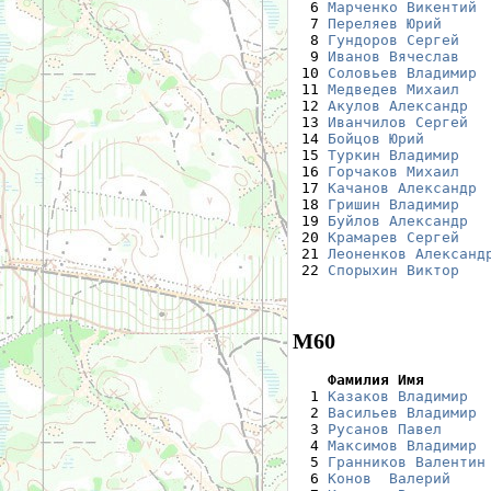
  6 
Марченко Викентий
 
  7 
Переляев Юрий
     
  8 
Гундоров Сергей
   
  9 
Иванов Вячеслав
   
 10 
Соловьев Владимир
 
 11 
Медведев Михаил
   
 12 
Акулов Александр
  
 13 
Иванчилов Сергей
  
 14 
Бойцов Юрий
       
 15 
Туркин Владимир
   
 16 
Горчаков Михаил
   
 17 
Качанов Александр
 
 18 
Гришин Владимир
   
 19 
Буйлов Александр
  
 20 
Крамарев Сергей
   
 21 
Леоненков Александ
 22 
Спорыхин Виктор
   
М60
    Фамилия Имя       

  1 
Казаков Владимир
  
  2 
Васильев Владимир
 
  3 
Русанов Павел
     
  4 
Максимов Владимир
 
  5 
Гранников Валентин
  6 
Конов  Валерий
    