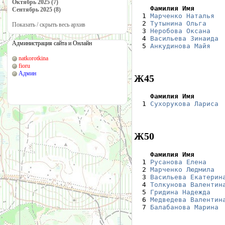
Октябрь 2025 (7)
    Фамилия Имя       
Сентябрь 2025 (8)

  1 
Марченко Наталья
  
  2 
Тутынина Ольга
    
Показать / скрыть весь архив
  3 
Неробова Оксана
   
  4 
Васильева Зинаида
 
Администрация сайта и Онлайн
  5 
Анкудинова Майя
   
natkorotkina
fioru
Админ
Ж45
    Фамилия Имя       

  1 
Сухорукова Лариса
 
Ж50
    Фамилия Имя       

  1 
Русанова Елена
    
  2 
Марченко Людмила
  
  3 
Васильева Екатерин
  4 
Толкунова Валентин
  5 
Гридина Надежда
   
  6 
Медведева Валентин
  7 
Балабанова Марина
 