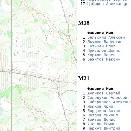
 17 
Цыбырна Александр
 
М18
    Фамилия Имя       

  1 
Бельский Алексей
  
  2 
Якушев Валентин
   
  3 
Гетьман Олег
      
  4 
Привалов Денис
    
  5 
Коржов Павел
      
  6 
Бажитов Максим
    
М21
    Фамилия Имя       

  1 
Жупиков Сергей
    
  2 
Солодухин Алексей
 
  3 
Сабержанов Алексан
  4 
Языков Юрий
       
  5 
Бордюков Антон
    
  6 
Петров Михаил
     
  7 
Войтов Денис
      
  8 
Ушаков Роман
      
  9 
Пархут Дмитрий
    