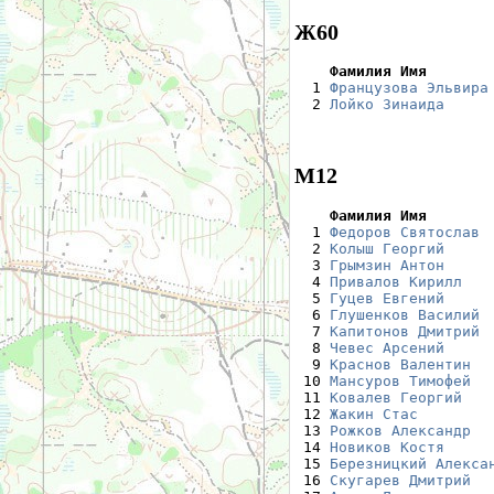
Ж60
    Фамилия Имя       

  1 
Французова Эльвира
  2 
Лойко Зинаида
     
М12
    Фамилия Имя       

  1 
Федоров Святослав
 
  2 
Колыш Георгий
     
  3 
Грымзин Антон
     
  4 
Привалов Кирилл
   
  5 
Гуцев Евгений
     
  6 
Глушенков Василий
 
  7 
Капитонов Дмитрий
 
  8 
Чевес Арсений
     
  9 
Краснов Валентин
  
 10 
Мансуров Тимофей
  
 11 
Ковалев Георгий
   
 12 
Жакин Стас
        
 13 
Рожков Александр
  
 14 
Новиков Костя
     
 15 
Березницкий Алекса
 16 
Скугарев Дмитрий
  