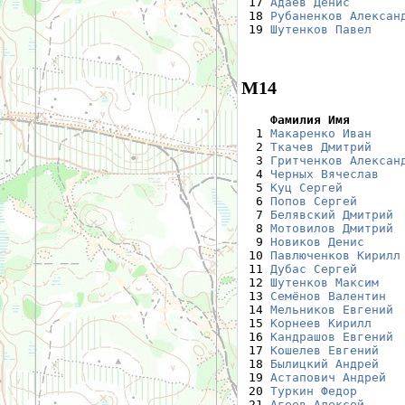
 17 
Адаев Денис
       
 18 
Рубаненков Алексан
 19 
Шутенков Павел
    
М14
    Фамилия Имя       

  1 
Макаренко Иван
    
  2 
Ткачев Дмитрий
    
  3 
Гритченков Алексан
  4 
Черных Вячеслав
   
  5 
Куц Сергей
        
  6 
Попов Сергей
      
  7 
Белявский Дмитрий
 
  8 
Мотовилов Дмитрий
 
  9 
Новиков Денис
     
 10 
Павлюченков Кирилл
 11 
Дубас Сергей
      
 12 
Шутенков Максим
   
 13 
Семёнов Валентин
  
 14 
Мельников Евгений
 
 15 
Корнеев Кирилл
    
 16 
Кандрашов Евгений
 
 17 
Кошелев Евгений
   
 18 
Былицкий Андрей
   
 19 
Астапович Андрей
  
 20 
Туркин Федор
      
 21 
Агеев Алексей
     