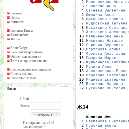
  2 
Мальченкова Анаста
  3 
Яковлева Анна
     
  4 
Евсеева Валентина
 
Главная
  5 
Дюндина Анна
      
Поиск
  6 
Цыганкова Эллина
  
Контакты
  7 
Рудковская Татьяна
  8 
Касаткина Светлана
Гостевая Книга
  9 
Жестокова Александ
Фотоальбом
 10 
Мальченкова Анна
  
Форум
 11 
Никитина Наталья
  
 12 
Горелик Вероника
  
RouteGadget
 13 
Платонова Алина
   
База ориентировщиков
 14 
Фролова Анастасия
 
Online-подача заявки
 15 
Рындина Мария
     
Тесты по ориентированию
 16 
Кульпинова Ангелин
 17 
Мухина Анна
       
Все последние комментарии
 18 
Алексеенкова Елена
Список файлов
 19 
Морозова Екатерина
Полезные ссылки
 20 
Мишнева Екатерина
 
 21 
Бизюкова Надежда
  
 22 
Русакова Виктория
 
Логин
E-Mail:
Ж14
Пароль
    Фамилия Имя       

  1 
Степанова Екатерин
Регистрация на сайте!
  2 
Гурская Елена
     
Забыли пароль?