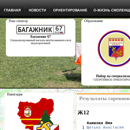
Наш спонсор
Образование
Багажник 67
Специализированный магазин автобагажников и всех
видов креплений
Набор на специализ
"СПОРТИВНОЕ ОРИЕНТИРО
Навигация
Результаты соревнов
Ж12
    Фамилия Имя       

  1 
Щетько Анастасия
  