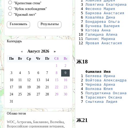
  2 
Языкова Дарья
     
"Крепостная стена"
  3 
Ловягина Екатерина
  4 
Фесенко Мария
     
"Кубок освобождения"
  5 
Баркова Анастасия
 
"Красный лист"
  6 
Ковалёва Дина
     
  7 
Бондарева Ольга
   
  8 
Бучнева Валерия
   
  9 
Котова Анна
       
 10 
Галицына Алина
    
 11 
Пакнис Марина
     
Календарь
 12 
Яровая Анастасия
  
«
Август 2026 »
Пн
Вт
Ср
Чт
Пт
Сб
Вс
Ж18
1
2
    Фамилия Имя       
3
4
5
6
7
8
9

  1 
Беляева Ирина
     
10
11
12
13
14
15
16
  2 
Войтова Александра
  3 
Чернова Арина
     
17
18
19
20
21
22
23
  4 
Волкова Юлия
      
  5 
Полудеткина Оксана
24
25
26
27
28
29
30
  6 
Тарасевич Оксана
  
31
  7 
Сныткина Лидия
    
Облако тегов
Ж21
WOC
,
Астрогань
,
Бакланово
,
Волчейка
,
Всероссийские соревнования ветеранов
,