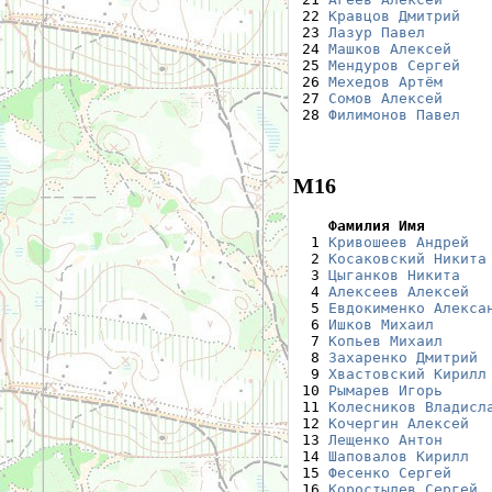
 22 
Кравцов Дмитрий
   
 23 
Лазур Павел
       
 24 
Машков Алексей
    
 25 
Мендуров Сергей
   
 26 
Мехедов Артём
     
 27 
Сомов Алексей
     
 28 
Филимонов Павел
   
М16
    Фамилия Имя       

  1 
Кривошеев Андрей
  
  2 
Косаковский Никита
  3 
Цыганков Никита
   
  4 
Алексеев Алексей
  
  5 
Евдокименко Алекса
  6 
Ишков Михаил
      
  7 
Копьев Михаил
     
  8 
Захаренко Дмитрий
 
  9 
Хвастовский Кирилл
 10 
Рымарев Игорь
     
 11 
Колесников Владисл
 12 
Кочергин Алексей
  
 13 
Лещенко Антон
     
 14 
Шаповалов Кирилл
  
 15 
Фесенко Сергей
    
 16 
Коростылев Сергей
 