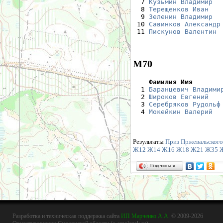
  7 
Кузьмин Владимир
  
  8 
Терещенков Иван
   
  9 
Зеленин Владимир
  
 10 
Савинков Александр
 11 
Пискунов Валентин
 
М70
    Фамилия Имя       

  1 
Баранцевич Владими
  2 
Широков Евгений
   
  3 
Серебряков Рудольф
  4 
Мокейкин Валерий
  
Результаты
Приз Пржевальского 
Ж12
Ж14
Ж16
Ж18
Ж21
Ж35
Поделиться…
Разработка и техническая поддержка сайта
ИП Марченко А.А.
© 2009-2026