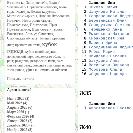
    Фамилия Имя       
Вязовенька
,
Звёздное небо
,
Зимний

  1 
Шихова Лилия
      
Чемпионат и Первенство области
,
Козьи
  2 
Шалунова Наталья
  
горы
,
Колодня
,
Лесная карусель
,
  3 
Сапроненкова Людми
Митинские карьеры
,
Нижняя Дубровенка
,
  4 
Березницкая Юлия
  
Новичок
,
Новогодние старты
,
  5 
Солодухина Светлан
Пржевальское
,
Пригорское
,
Приз
  6 
Терещенко Анна
    
Пржевальского
,
Приз смолян-героев
,
  7 
Рыженкова Наталья
 
Российский Азимут
,
Смоленск
,
  8 
Сираковская Яна
   
Смоленская область
,
Телеши
,
красный
  9 
Ларина Ирина
      
кубок
лист
,
крепостная стена
,
 10 
Городишенина Людми
города
 11 
Рябец Мария
       
,
кубок освобождения
,
 12 
Опидович Евгения
  
лопатинский парк
,
первенство области
,
 13 
Батурина Анна
     
ранг
,
реадовка
,
реадовский парк
,
сайт
,
 14 
Васильева Варвара
 
смена
,
снеговик
,
соколья гора
,
спартакиада
,
 15 
Морозова Ольга
    
тренировка
,
уфинья
,
чемпионат области
 16 
Фёдорова Надежда
  
Показать все теги
Архив новостей
Ж35
Июль 2026 (2)
Май 2026 (4)
    Фамилия Имя       
Апрель 2026 (6)

  1 
Хвастовская Светла
Март 2026 (1)
Февраль 2026 (4)
Январь 2026 (2)
Декабрь 2025 (2)
Ж40
Ноябрь 2025 (3)