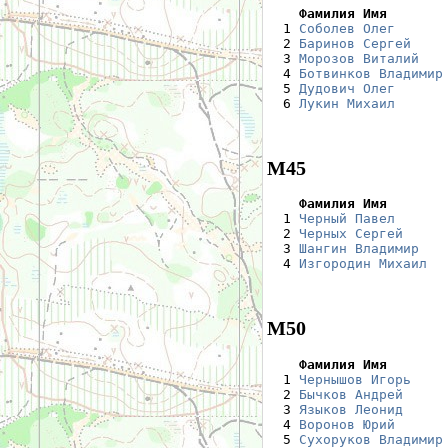
    Фамилия Имя       

  1 
Соболев Олег
      
  2 
Баринов Сергей
    
  3 
Морозов Виталий
   
  4 
Ботвинков Владимир
  5 
Дудович Олег
      
  6 
Лукин Михаил
      
М45
    Фамилия Имя       

  1 
Черный Павел
      
  2 
Черных Сергей
     
  3 
Шангин Владимир
   
  4 
Изгородин Михаил
  
М50
    Фамилия Имя       

  1 
Чернышов Игорь
    
  2 
Бычков Андрей
     
  3 
Языков Леонид
     
  4 
Воронов Юрий
      
  5 
Сухоруков Владимир