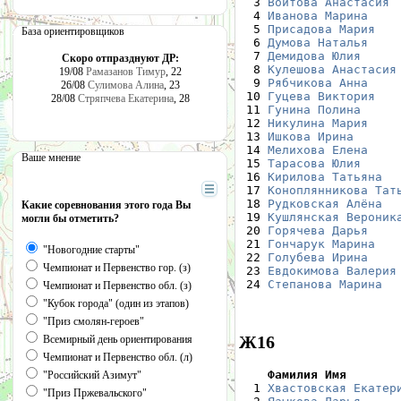
  3 
Войтова Анастасия
 
  4 
Иванова Марина
    
  5 
Присадова Мария
   
База ориентировщиков
  6 
Думова Наталья
    
  7 
Демидова Юлия
     
Скоро отпразднуют ДР:
  8 
Кулешова Анастасия
19/08
Рамазанов Тимур
, 22
  9 
Рябчикова Анна
    
26/08
Сулимова Алина
, 23
 10 
Гуцева Виктория
   
28/08
Стряпчева Екатерина
, 28
 11 
Гунина Полина
     
 12 
Никулина Мария
    
 13 
Ишкова Ирина
      
 14 
Мелихова Елена
    
Ваше мнение
 15 
Тарасова Юлия
     
 16 
Кирилова Татьяна
  
 17 
Коноплянникова Тат
 18 
Рудковская Алёна
  
Какие соревнования этого года Вы
 19 
Кушлянская Вероник
могли бы отметить?
 20 
Горячева Дарья
    
 21 
Гончарук Марина
   
"Новогодние старты"
 22 
Голубева Ирина
    
Чемпионат и Первенство гор. (з)
 23 
Евдокимова Валерия
 24 
Степанова Марина
  
Чемпионат и Первенство обл. (з)
"Кубок города" (один из этапов)
"Приз смолян-героев"
Ж16
Всемирный день ориентирования
Чемпионат и Первенство обл. (л)
    Фамилия Имя       
"Российский Азимут"

  1 
Хвастовская Екатер
"Приз Пржевальского"