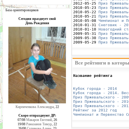
2012-05-25 
Приз Пржеваль
2010-05-23 
Приз Пржеваль
База ориентировщиков
2010-05-22 
Приз Пржеваль
2010-05-21 
Приз Пржеваль
Сегодня празднует свой
2010-05-08 
Чемпионат и П
День Рождения
2010-01-31 
Снеговик - 20
2010-01-10 
Новогодний ст
2009-05-31 
Приз Пржеваль
2009-05-30 
Приз Пржеваль
2009-05-29 
Приз Пржеваль
Все рейтинги в котор
Название рейтинга       
                        
                        
Кубок города - 2014
     
Кубок города - 2014. Вес
Приз Пржевальского - 200
Приз Пржевальского - 201
Приз Пржевальского - 201
Кирпиченкова Александра
, 22
Рейтинг за 2012 год
     
Чемпионат и Первенство С
Скоро отпразднуют ДР:
07/08
Макаров Евгений
, 26
19/08
Рамазанов Тимур
, 22
26/08
Сулимова Алина
, 23