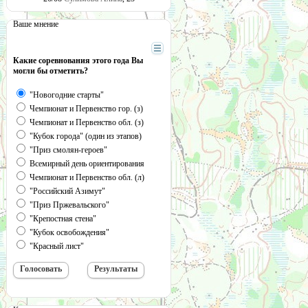
Ваше мнение
Какие соревнования этого года Вы
могли бы отметить?
"Новогодние старты"
Чемпионат и Первенство гор. (з)
Чемпионат и Первенство обл. (з)
"Кубок города" (один из этапов)
"Приз смолян-героев"
Всемирный день ориентирования
Чемпионат и Первенство обл. (л)
"Российский Азимут"
"Приз Пржевальского"
"Крепостная стена"
"Кубок освобождения"
"Красный лист"