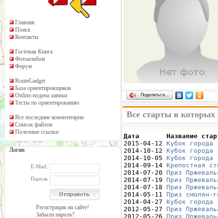
Главная
Поиск
Контакты
Гостевая Книга
Фотоальбом
Форум
RouteGadget
База ориентировщиков
Online-подача заявки
Поделиться…
Тесты по ориентированию
Все старты в которых
Все последние комментарии
Список файлов
Полезные ссылки
Дата       Название стар

2015-04-12 
Кубок города 
Логин
2014-10-12 
Кубок города 
2014-10-05 
Кубок города 
2014-09-14 
Крепостная ст
E-Mail:
2014-07-20 
Приз Пржеваль
Пароль
2014-07-19 
Приз Пржеваль
2014-07-18 
Приз Пржеваль
2014-05-11 
Приз смолян-г
2014-04-27 
Кубок города 
Регистрация на сайте!
2012-05-27 
Приз Пржеваль
Забыли пароль?
2012-05-26 
Приз Пржеваль