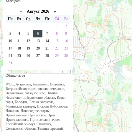
Календарь
«
Август 2026 »
Пн
Вт
Ср
Чт
Пт
Сб
Вс
1
2
3
4
5
6
7
8
9
10
11
12
13
14
15
16
17
18
19
20
21
22
23
24
25
26
27
28
29
30
31
Облако тегов
WOC
,
Астрогань
,
Бакланово
,
Волчейка
,
Всероссийские соревнования ветеранов
,
Вязовенька
,
Звёздное небо
,
Зимний
Чемпионат и Первенство области
,
Козьи
горы
,
Колодня
,
Лесная карусель
,
Митинские карьеры
,
Нижняя Дубровенка
,
Новичок
,
Новогодние старты
,
Пржевальское
,
Пригорское
,
Приз
Пржевальского
,
Приз смолян-героев
,
Российский Азимут
,
Смоленск
,
Смоленская область
,
Телеши
,
красный