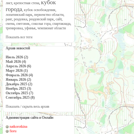
кубок
лист
,
крепостная стена
,
города
,
кубок освобождения
,
лопатинский парк
,
первенство области
,
ранг
,
реадовка
,
реадовский парк
,
сайт
,
смена
,
снеговик
,
соколья гора
,
спартакиада
,
тренировка
,
уфинья
,
чемпионат области
Показать все теги
Архив новостей
Июль 2026 (2)
Май 2026 (4)
Апрель 2026 (6)
Март 2026 (1)
Февраль 2026 (4)
Январь 2026 (2)
Декабрь 2025 (2)
Ноябрь 2025 (3)
Октябрь 2025 (7)
Сентябрь 2025 (8)
Показать / скрыть весь архив
Администрация сайта и Онлайн
natkorotkina
fioru