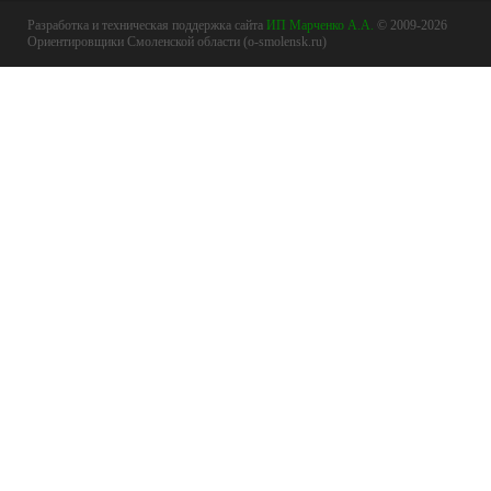
Разработка и техническая поддержка сайта
ИП Марченко А.А.
© 2009-2026
Ориентировщики Смоленской области (o-smolensk.ru)