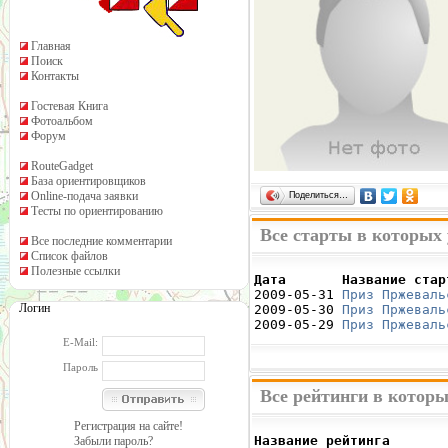
Главная
Поиск
Контакты
Гостевая Книга
Фотоальбом
Форум
RouteGadget
База ориентировщиков
Online-подача заявки
Поделиться…
Тесты по ориентированию
Все старты в которых
Все последние комментарии
Список файлов
Полезные ссылки
Дата       Название стар

2009-05-31 
Приз Пржеваль
Логин
2009-05-30 
Приз Пржеваль
2009-05-29 
Приз Пржеваль
E-Mail:
Пароль
Все рейтинги в котор
Регистрация на сайте!
Название рейтинга       
Забыли пароль?