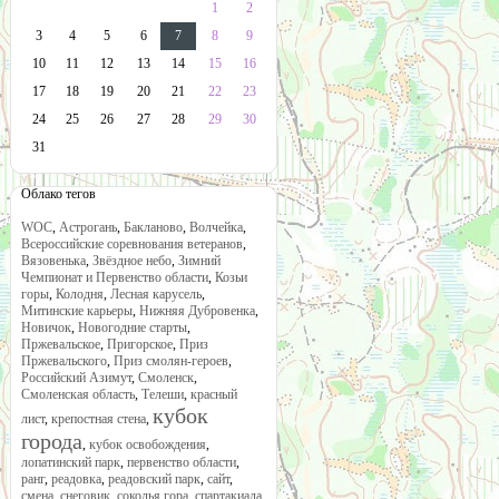
1
2
3
4
5
6
7
8
9
10
11
12
13
14
15
16
17
18
19
20
21
22
23
24
25
26
27
28
29
30
31
Облако тегов
WOC
,
Астрогань
,
Бакланово
,
Волчейка
,
Всероссийские соревнования ветеранов
,
Вязовенька
,
Звёздное небо
,
Зимний
Чемпионат и Первенство области
,
Козьи
горы
,
Колодня
,
Лесная карусель
,
Митинские карьеры
,
Нижняя Дубровенка
,
Новичок
,
Новогодние старты
,
Пржевальское
,
Пригорское
,
Приз
Пржевальского
,
Приз смолян-героев
,
Российский Азимут
,
Смоленск
,
Смоленская область
,
Телеши
,
красный
кубок
лист
,
крепостная стена
,
города
,
кубок освобождения
,
лопатинский парк
,
первенство области
,
ранг
,
реадовка
,
реадовский парк
,
сайт
,
смена
,
снеговик
,
соколья гора
,
спартакиада
,