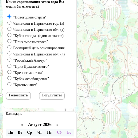
Какие соревнования этого года Вы
могли бы отметить?
"Новогодние старты"
Чемпионат и Первенство гор. (з)
Чемпионат и Первенство обл. (з)
"Кубок города" (один из этапов)
"Приз смолян-героев"
Всемирный день ориентирования
Чемпионат и Первенство обл. (л)
"Российский Азимут"
"Приз Пржевальского"
"Крепостная стена"
"Кубок освобождения"
"Красный лист"
Календарь
«
Август 2026 »
Пн
Вт
Ср
Чт
Пт
Сб
Вс