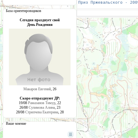
Приз Пржевальского - 200
База ориентировщиков
Сегодня празднует свой
День Рождения
Макаров Евгений
, 26
Скоро отпразднуют ДР:
19/08
Рамазанов Тимур
, 22
26/08
Сулимова Алина
, 23
28/08
Стряпчева Екатерина
, 28
Ваше мнение