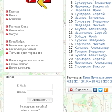
  5 
Сухоруков Владимир
  6 
Марченко Викентий
 
  7 
Переляев Юрий
     
Главная
  8 
Гундоров Сергей
   
Поиск
  9 
Иванов Вячеслав
   
Контакты
 10 
Соловьев Владимир
 
 11 
Медведев Михаил
   
Гостевая Книга
 12 
Акулов Александр
  
Фотоальбом
 13 
Иванчилов Сергей
  
Форум
 14 
Бойцов Юрий
       
 15 
Туркин Владимир
   
RouteGadget
 16 
Горчаков Михаил
   
База ориентировщиков
 17 
Качанов Александр
 
Online-подача заявки
 18 
Гришин Владимир
   
Тесты по ориентированию
 19 
Буйлов Александр
  
 20 
Крамарев Сергей
   
Все последние комментарии
 21 
Леоненков Александ
Список файлов
 22 
Спорыхин Виктор
   
Полезные ссылки
Логин
Результаты
Приз Пржевальского 
Ж12
Ж14
Ж16
Ж18
Ж21
Ж35
E-Mail:
Поделиться…
Пароль
Регистрация на сайте!
Забыли пароль?