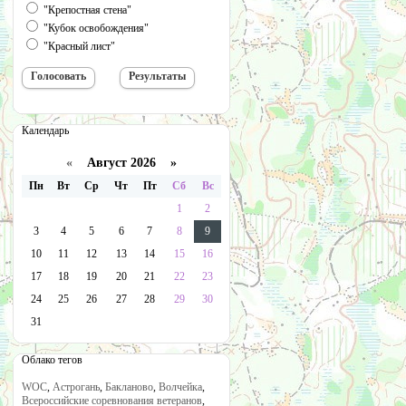
"Крепостная стена"
"Кубок освобождения"
"Красный лист"
Календарь
«
Август 2026 »
Пн
Вт
Ср
Чт
Пт
Сб
Вс
1
2
3
4
5
6
7
8
9
10
11
12
13
14
15
16
17
18
19
20
21
22
23
24
25
26
27
28
29
30
31
Облако тегов
WOC
,
Астрогань
,
Бакланово
,
Волчейка
,
Всероссийские соревнования ветеранов
,