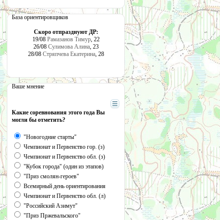
База ориентировщиков
Скоро отпразднуют ДР:
19/08
Рамазанов Тимур
, 22
26/08
Сулимова Алина
, 23
28/08
Стряпчева Екатерина
, 28
Ваше мнение
Какие соревнования этого года Вы
могли бы отметить?
"Новогодние старты"
Чемпионат и Первенство гор. (з)
Чемпионат и Первенство обл. (з)
"Кубок города" (один из этапов)
"Приз смолян-героев"
Всемирный день ориентирования
Чемпионат и Первенство обл. (л)
"Российский Азимут"
"Приз Пржевальского"