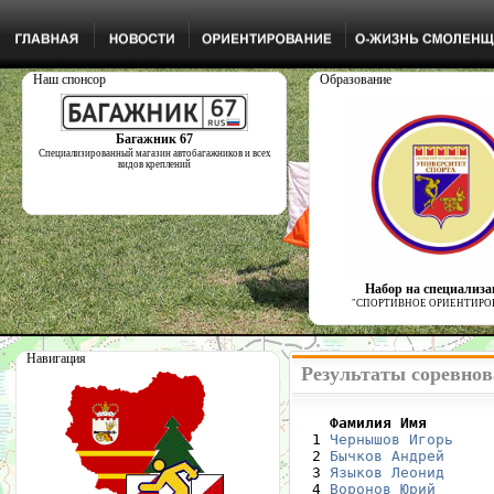
Наш спонсор
Образование
Багажник 67
Специализированный магазин автобагажников и всех
видов креплений
Набор на специализ
"СПОРТИВНОЕ ОРИЕНТИРО
Навигация
Результаты соревнов
    Фамилия Имя       

  1 
Чернышов Игорь
    
  2 
Бычков Андрей
     
  3 
Языков Леонид
     
  4 
Воронов Юрий
      