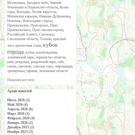
Вязовенька
,
Звёздное небо
,
Зимний
Чемпионат и Первенство области
,
Козьи
горы
,
Колодня
,
Лесная карусель
,
Митинские карьеры
,
Нижняя Дубровенка
,
Новичок
,
Новогодние старты
,
Пржевальское
,
Пригорское
,
Приз
Пржевальского
,
Приз смолян-героев
,
Российский Азимут
,
Смоленск
,
Смоленская область
,
Телеши
,
красный
кубок
лист
,
крепостная стена
,
города
,
кубок освобождения
,
лопатинский парк
,
первенство области
,
ранг
,
реадовка
,
реадовский парк
,
сайт
,
смена
,
снеговик
,
соколья гора
,
спартакиада
,
тренировка
,
уфинья
,
чемпионат области
Показать все теги
Архив новостей
Июль 2026 (2)
Май 2026 (4)
Апрель 2026 (6)
Март 2026 (1)
Февраль 2026 (4)
Январь 2026 (2)
Декабрь 2025 (2)
Ноябрь 2025 (3)