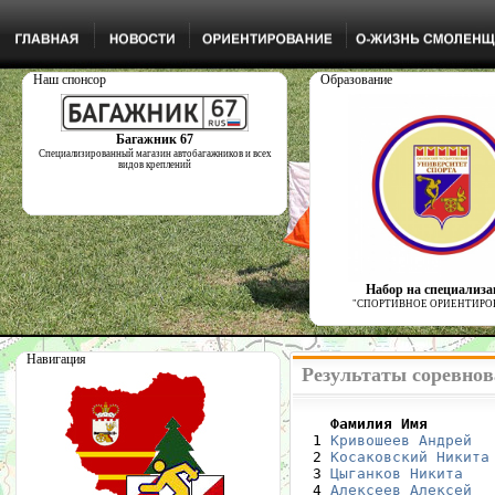
Наш спонсор
Образование
Багажник 67
Специализированный магазин автобагажников и всех
видов креплений
Набор на специализ
"СПОРТИВНОЕ ОРИЕНТИРО
Навигация
Результаты соревнов
    Фамилия Имя       

  1 
Кривошеев Андрей
  
  2 
Косаковский Никита
  3 
Цыганков Никита
   
  4 
Алексеев Алексей
  