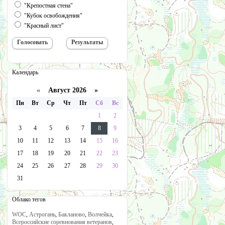
"Крепостная стена"
"Кубок освобождения"
"Красный лист"
Календарь
«
Август 2026 »
Пн
Вт
Ср
Чт
Пт
Сб
Вс
1
2
3
4
5
6
7
8
9
10
11
12
13
14
15
16
17
18
19
20
21
22
23
24
25
26
27
28
29
30
31
Облако тегов
WOC
,
Астрогань
,
Бакланово
,
Волчейка
,
Всероссийские соревнования ветеранов
,