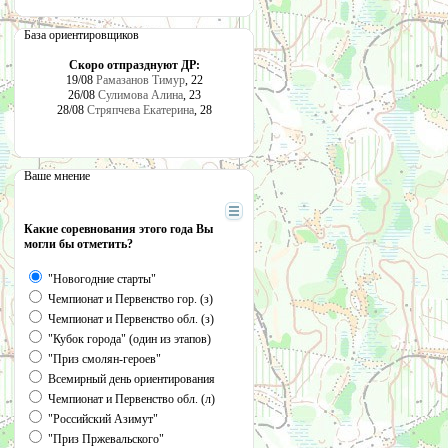
База ориентировщиков
Скоро отпразднуют ДР:
19/08
Рамазанов Тимур
, 22
26/08
Сулимова Алина
, 23
28/08
Стряпчева Екатерина
, 28
Ваше мнение
Какие соревнования этого года Вы
могли бы отметить?
"Новогодние старты"
Чемпионат и Первенство гор. (з)
Чемпионат и Первенство обл. (з)
"Кубок города" (один из этапов)
"Приз смолян-героев"
Всемирный день ориентирования
Чемпионат и Первенство обл. (л)
"Российский Азимут"
"Приз Пржевальского"