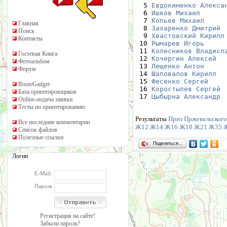
  5 
Евдокименко Алекса
  6 
Ишков Михаил
      
  7 
Копьев Михаил
     
Главная
  8 
Захаренко Дмитрий
 
Поиск
  9 
Хвастовский Кирилл
Контакты
 10 
Рымарев Игорь
     
 11 
Колесников Владисл
Гостевая Книга
 12 
Кочергин Алексей
  
Фотоальбом
 13 
Лещенко Антон
     
Форум
 14 
Шаповалов Кирилл
  
 15 
Фесенко Сергей
    
RouteGadget
 16 
Коростылев Сергей
 
База ориентировщиков
 17 
Цыбырна Александр
 
Online-подача заявки
Тесты по ориентированию
Результаты
Приз Пржевальского 
Все последние комментарии
Ж12
Ж14
Ж16
Ж18
Ж21
Ж35
Список файлов
Полезные ссылки
Поделиться…
Логин
E-Mail:
Пароль
Регистрация на сайте!
Забыли пароль?