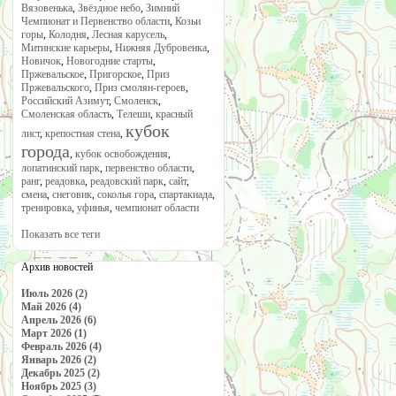
Вязовенька
,
Звёздное небо
,
Зимний
Чемпионат и Первенство области
,
Козьи
горы
,
Колодня
,
Лесная карусель
,
Митинские карьеры
,
Нижняя Дубровенка
,
Новичок
,
Новогодние старты
,
Пржевальское
,
Пригорское
,
Приз
Пржевальского
,
Приз смолян-героев
,
Российский Азимут
,
Смоленск
,
Смоленская область
,
Телеши
,
красный
кубок
лист
,
крепостная стена
,
города
,
кубок освобождения
,
лопатинский парк
,
первенство области
,
ранг
,
реадовка
,
реадовский парк
,
сайт
,
смена
,
снеговик
,
соколья гора
,
спартакиада
,
тренировка
,
уфинья
,
чемпионат области
Показать все теги
Архив новостей
Июль 2026 (2)
Май 2026 (4)
Апрель 2026 (6)
Март 2026 (1)
Февраль 2026 (4)
Январь 2026 (2)
Декабрь 2025 (2)
Ноябрь 2025 (3)