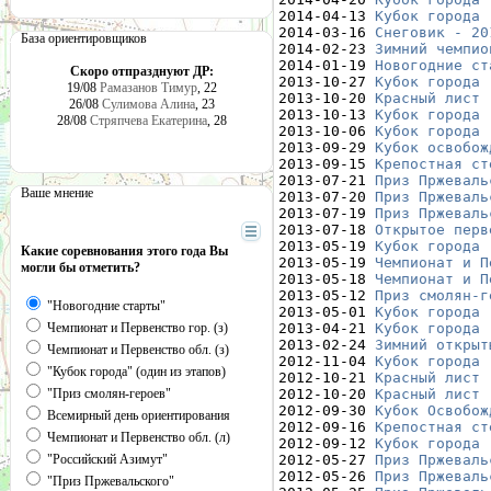
2014-04-13 
Кубок города 
2014-03-16 
Снеговик - 20
База ориентировщиков
2014-02-23 
Зимний чемпио
2014-01-19 
Новогодние ст
Скоро отпразднуют ДР:
2013-10-27 
Кубок города 
19/08
Рамазанов Тимур
, 22
2013-10-20 
Красный лист 
26/08
Сулимова Алина
, 23
2013-10-13 
Кубок города 
28/08
Стряпчева Екатерина
, 28
2013-10-06 
Кубок города 
2013-09-29 
Кубок освобож
2013-09-15 
Крепостная ст
2013-07-21 
Приз Пржеваль
Ваше мнение
2013-07-20 
Приз Пржеваль
2013-07-19 
Приз Пржеваль
2013-07-18 
Открытое перв
2013-05-19 
Кубок города 
Какие соревнования этого года Вы
2013-05-19 
Чемпионат и П
могли бы отметить?
2013-05-18 
Чемпионат и П
2013-05-12 
Приз смолян-г
"Новогодние старты"
2013-05-01 
Кубок города 
Чемпионат и Первенство гор. (з)
2013-04-21 
Кубок города 
2013-02-24 
Зимний открыт
Чемпионат и Первенство обл. (з)
2012-11-04 
Кубок города 
"Кубок города" (один из этапов)
2012-10-21 
Красный лист 
"Приз смолян-героев"
2012-10-20 
Красный лист 
2012-09-30 
Кубок Освобож
Всемирный день ориентирования
2012-09-16 
Крепостная ст
Чемпионат и Первенство обл. (л)
2012-09-12 
Кубок города 
"Российский Азимут"
2012-05-27 
Приз Пржеваль
2012-05-26 
Приз Пржеваль
"Приз Пржевальского"