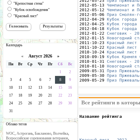
2012-05-25 
Приз Пржеваль
"Крепостная стена"
2012-05-13 
Чемпионат и П
"Кубок освобождения"
2012-05-12 
Чемпионат и П
2012-05-06 
Приз Смолян-г
"Красный лист"
2012-04-29 
Кубок города 
2012-04-25 
Кубок города 
2012-04-18 
Кубок города 
2012-01-22 
Снеговик - 20
2012-01-15 
Новогодний ст
2011-10-23 
Красный лист 
Календарь
2011-10-22 
Красный лист 
2010-10-24 
Красный лист 
«
Август 2026 »
2010-09-19 
Кубок Кремля 
2010-01-31 
Снеговик - 20
Пн
Вт
Ср
Чт
Пт
Сб
Вс
2010-01-10 
Новогодний ст
2009-05-31 
Приз Пржеваль
1
2
2009-05-30 
Приз Пржеваль
3
4
5
6
7
8
9
2009-05-29 
Приз Пржеваль
10
11
12
13
14
15
16
17
18
19
20
21
22
23
Все рейтинги в которы
24
25
26
27
28
29
30
31
Название рейтинга       
                        
Облако тегов
                        
                        
WOC
,
Астрогань
,
Бакланово
,
Волчейка
,
                        
Всероссийские соревнования ветеранов
,
Красный лист - 2012
     