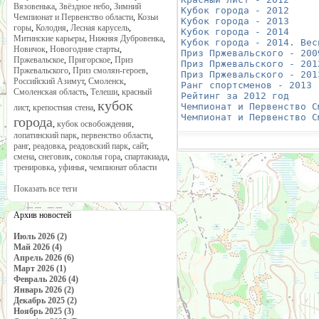
Вязовенька
,
Звёздное небо
,
Зимний
Кубок города - 2012
     
Чемпионат и Первенство области
,
Козьи
Кубок города - 2013
     
горы
,
Колодня
,
Лесная карусель
,
Кубок города - 2014
     
Митинские карьеры
,
Нижняя Дубровенка
,
Кубок города - 2014. Вес
Новичок
,
Новогодние старты
,
Приз Пржевальского - 200
Пржевальское
,
Пригорское
,
Приз
Приз Пржевальского - 201
Пржевальского
,
Приз смолян-героев
,
Приз Пржевальского - 201
Российский Азимут
,
Смоленск
,
Ранг спортсменов - 2013
 
Смоленская область
,
Телеши
,
красный
Рейтинг за 2012 год
     
кубок
Чемпионат и Первенство С
лист
,
крепостная стена
,
Чемпионат и Первенство С
города
,
кубок освобождения
,
лопатинский парк
,
первенство области
,
ранг
,
реадовка
,
реадовский парк
,
сайт
,
смена
,
снеговик
,
соколья гора
,
спартакиада
,
тренировка
,
уфинья
,
чемпионат области
Показать все теги
Архив новостей
Июль 2026 (2)
Май 2026 (4)
Апрель 2026 (6)
Март 2026 (1)
Февраль 2026 (4)
Январь 2026 (2)
Декабрь 2025 (2)
Ноябрь 2025 (3)