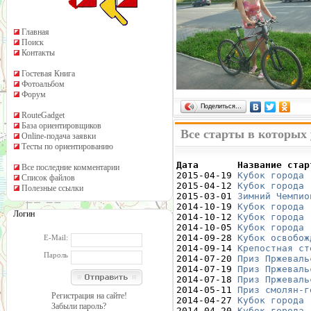
Главная
Поиск
Контакты
Гостевая Книга
Фотоальбом
Форум
Поделиться…
RouteGadget
База ориентировщиков
Все старты в которых
Online-подача заявки
Тесты по ориентированию
Дата       Название стар
Все последние комментарии

2015-04-19 
Кубок города 
Список файлов
2015-04-12 
Кубок города 
Полезные ссылки
2015-03-01 
Зимний Чемпио
2014-10-19 
Кубок города 
Логин
2014-10-12 
Кубок города 
2014-10-05 
Кубок города 
2014-09-28 
Кубок освобож
E-Mail:
2014-09-14 
Крепостная ст
Пароль
2014-07-20 
Приз Пржеваль
2014-07-19 
Приз Пржеваль
2014-07-18 
Приз Пржеваль
2014-05-11 
Приз смолян-г
Регистрация на сайте!
2014-04-27 
Кубок города 
Забыли пароль?
2014-04-20 
Кубок города 