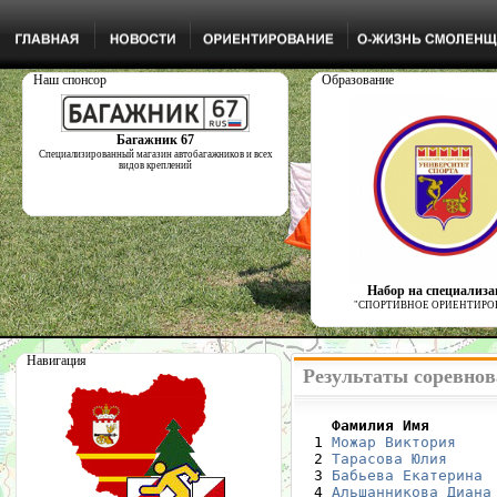
Наш спонсор
Образование
Багажник 67
Специализированный магазин автобагажников и всех
видов креплений
Набор на специализ
"СПОРТИВНОЕ ОРИЕНТИРО
Навигация
Результаты соревнов
    Фамилия Имя       

  1 
Можар Виктория
    
  2 
Тарасова Юлия
     
  3 
Бабьева Екатерина
 
  4 
Альшанникова Диана