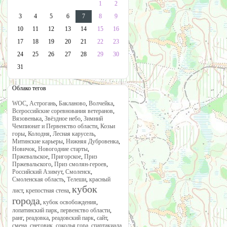
1
2
3
4
5
6
7
8
9
10
11
12
13
14
15
16
17
18
19
20
21
22
23
24
25
26
27
28
29
30
31
Облако тегов
WOC
,
Астрогань
,
Бакланово
,
Волчейка
,
Всероссийские соревнования ветеранов
,
Вязовенька
,
Звёздное небо
,
Зимний
Чемпионат и Первенство области
,
Козьи
горы
,
Колодня
,
Лесная карусель
,
Митинские карьеры
,
Нижняя Дубровенка
,
Новичок
,
Новогодние старты
,
Пржевальское
,
Пригорское
,
Приз
Пржевальского
,
Приз смолян-героев
,
Российский Азимут
,
Смоленск
,
Смоленская область
,
Телеши
,
красный
кубок
лист
,
крепостная стена
,
города
,
кубок освобождения
,
лопатинский парк
,
первенство области
,
ранг
,
реадовка
,
реадовский парк
,
сайт
,
смена
,
снеговик
,
соколья гора
,
спартакиада
,