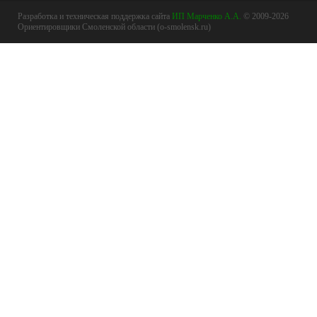
Разработка и техническая поддержка сайта
ИП Марченко А.А.
© 2009-2026
Ориентировщики Смоленской области (o-smolensk.ru)