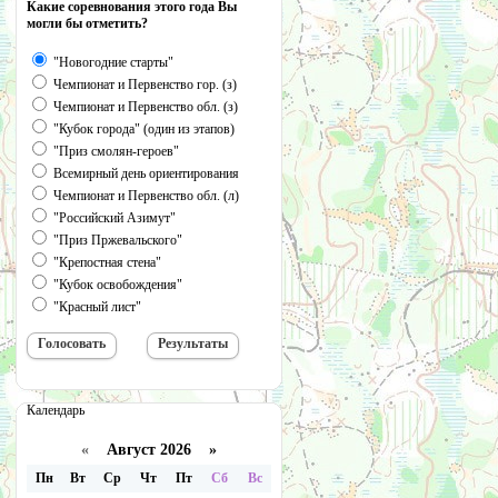
Какие соревнования этого года Вы
могли бы отметить?
"Новогодние старты"
Чемпионат и Первенство гор. (з)
Чемпионат и Первенство обл. (з)
"Кубок города" (один из этапов)
"Приз смолян-героев"
Всемирный день ориентирования
Чемпионат и Первенство обл. (л)
"Российский Азимут"
"Приз Пржевальского"
"Крепостная стена"
"Кубок освобождения"
"Красный лист"
Календарь
«
Август 2026 »
Пн
Вт
Ср
Чт
Пт
Сб
Вс