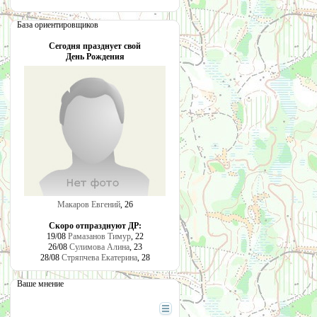
База ориентировщиков
Сегодня празднует свой
День Рождения
Макаров Евгений
, 26
Скоро отпразднуют ДР:
19/08
Рамазанов Тимур
, 22
26/08
Сулимова Алина
, 23
28/08
Стряпчева Екатерина
, 28
Ваше мнение