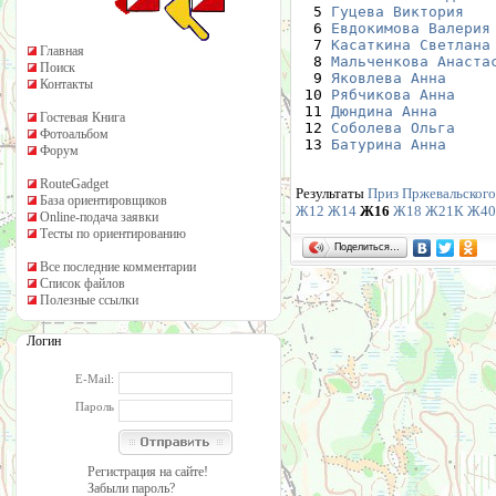
  5 
Гуцева Виктория
   
  6 
Евдокимова Валерия
  7 
Касаткина Светлана
Главная
  8 
Мальченкова Анаста
Поиск
  9 
Яковлева Анна
     
Контакты
 10 
Рябчикова Анна
    
 11 
Дюндина Анна
      
Гостевая Книга
 12 
Соболева Ольга
    
Фотоальбом
 13 
Батурина Анна
     
Форум
RouteGadget
Результаты
Приз Пржевальского 
База ориентировщиков
Ж12
Ж14
Ж16
Ж18
Ж21К
Ж40
Online-подача заявки
Тесты по ориентированию
Поделиться…
Все последние комментарии
Список файлов
Полезные ссылки
Логин
E-Mail:
Пароль
Регистрация на сайте!
Забыли пароль?