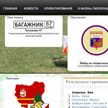
Наш спонсор
Образование
Багажник 67
Специализированный магазин автобагажников и всех
видов креплений
Набор на специализ
"СПОРТИВНОЕ ОРИЕНТИРО
Навигация
Результаты соревнов
    Фамилия Имя       

  1 
Воль Нина
         
  2 
Соколова Ирина
    
  3 
Войцехович Наталья
  4 
Кучеренко Гульсина