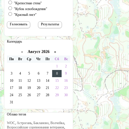
"Крепостная стена"
"Кубок освобождения"
"Красный лист"
Календарь
«
Август 2026 »
Пн
Вт
Ср
Чт
Пт
Сб
Вс
1
2
3
4
5
6
7
8
9
10
11
12
13
14
15
16
17
18
19
20
21
22
23
24
25
26
27
28
29
30
31
Облако тегов
WOC
,
Астрогань
,
Бакланово
,
Волчейка
,
Всероссийские соревнования ветеранов
,