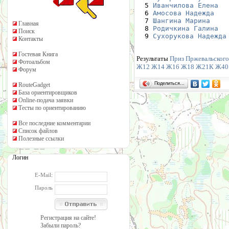
  5 
Иванчилова Елена
  
  6 
Амосова Надежда
   
  7 
Шангина Марина
    
Главная
  8 
Родичкина Галина
  
Поиск
  9 
Сухорукова Надежда
Контакты
Гостевая Книга
Результаты
Приз Пржевальского 
Фотоальбом
Ж12
Ж14
Ж16
Ж18
Ж21К
Ж40
Форум
Поделиться…
RouteGadget
База ориентировщиков
Online-подача заявки
Тесты по ориентированию
Все последние комментарии
Список файлов
Полезные ссылки
Логин
E-Mail:
Пароль
Регистрация на сайте!
Забыли пароль?