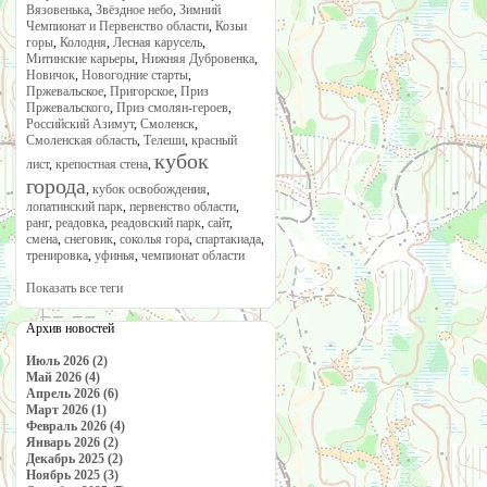
Вязовенька
,
Звёздное небо
,
Зимний
Чемпионат и Первенство области
,
Козьи
горы
,
Колодня
,
Лесная карусель
,
Митинские карьеры
,
Нижняя Дубровенка
,
Новичок
,
Новогодние старты
,
Пржевальское
,
Пригорское
,
Приз
Пржевальского
,
Приз смолян-героев
,
Российский Азимут
,
Смоленск
,
Смоленская область
,
Телеши
,
красный
кубок
лист
,
крепостная стена
,
города
,
кубок освобождения
,
лопатинский парк
,
первенство области
,
ранг
,
реадовка
,
реадовский парк
,
сайт
,
смена
,
снеговик
,
соколья гора
,
спартакиада
,
тренировка
,
уфинья
,
чемпионат области
Показать все теги
Архив новостей
Июль 2026 (2)
Май 2026 (4)
Апрель 2026 (6)
Март 2026 (1)
Февраль 2026 (4)
Январь 2026 (2)
Декабрь 2025 (2)
Ноябрь 2025 (3)