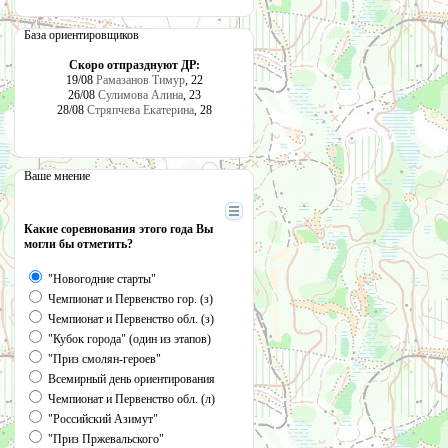
База ориентировщиков
Скоро отпразднуют ДР:
19/08
Рамазанов Тимур
, 22
26/08
Сулимова Алина
, 23
28/08
Стряпчева Екатерина
, 28
Ваше мнение
Какие соревнования этого года Вы
могли бы отметить?
"Новогодние старты"
Чемпионат и Первенство гор. (з)
Чемпионат и Первенство обл. (з)
"Кубок города" (один из этапов)
"Приз смолян-героев"
Всемирный день ориентирования
Чемпионат и Первенство обл. (л)
"Российский Азимут"
"Приз Пржевальского"