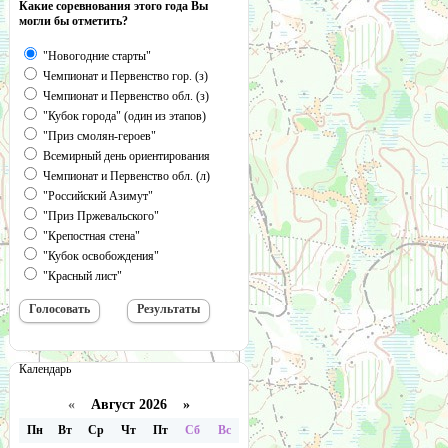
Какие соревнования этого года Вы
могли бы отметить?
"Новогодние старты"
Чемпионат и Первенство гор. (з)
Чемпионат и Первенство обл. (з)
"Кубок города" (один из этапов)
"Приз смолян-героев"
Всемирный день ориентирования
Чемпионат и Первенство обл. (л)
"Российский Азимут"
"Приз Пржевальского"
"Крепостная стена"
"Кубок освобождения"
"Красный лист"
Календарь
«
Август 2026 »
Пн
Вт
Ср
Чт
Пт
Сб
Вс