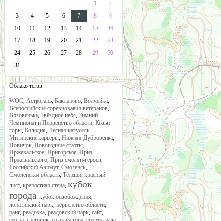
1
2
3
4
5
6
7
8
9
10
11
12
13
14
15
16
17
18
19
20
21
22
23
24
25
26
27
28
29
30
31
Облако тегов
WOC
,
Астрогань
,
Бакланово
,
Волчейка
,
Всероссийские соревнования ветеранов
,
Вязовенька
,
Звёздное небо
,
Зимний
Чемпионат и Первенство области
,
Козьи
горы
,
Колодня
,
Лесная карусель
,
Митинские карьеры
,
Нижняя Дубровенка
,
Новичок
,
Новогодние старты
,
Пржевальское
,
Пригорское
,
Приз
Пржевальского
,
Приз смолян-героев
,
Российский Азимут
,
Смоленск
,
Смоленская область
,
Телеши
,
красный
кубок
лист
,
крепостная стена
,
города
,
кубок освобождения
,
лопатинский парк
,
первенство области
,
ранг
,
реадовка
,
реадовский парк
,
сайт
,
смена
,
снеговик
,
соколья гора
,
спартакиада
,