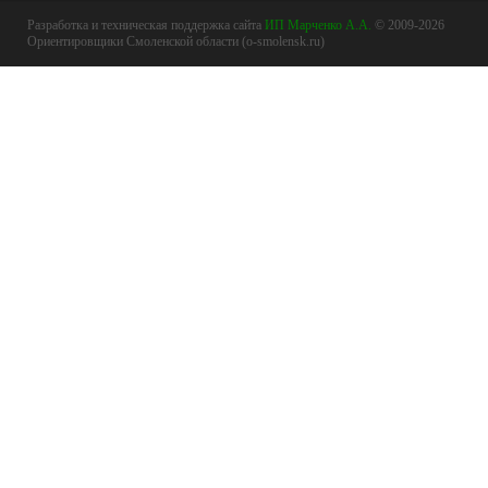
Разработка и техническая поддержка сайта
ИП Марченко А.А.
© 2009-2026
Ориентировщики Смоленской области (o-smolensk.ru)