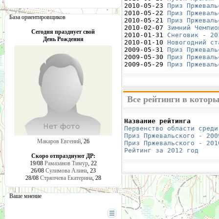
2010-05-23 
Приз Пржеваль
2010-05-22 
Приз Пржеваль
База ориентировщиков
2010-05-21 
Приз Пржеваль
2010-02-07 
Зимний Чемпио
Сегодня празднует свой
2010-01-31 
Снеговик - 20
День Рождения
2010-01-10 
Новогодний ст
2009-05-31 
Приз Пржеваль
2009-05-30 
Приз Пржеваль
2009-05-29 
Приз Пржеваль
Все рейтинги в которы
Название рейтинга       
Первенство области среди
Приз Пржевальского - 200
Макаров Евгений
, 26
Приз Пржевальского - 201
Рейтинг за 2012 год
     
Скоро отпразднуют ДР:
19/08
Рамазанов Тимур
, 22
26/08
Сулимова Алина
, 23
28/08
Стряпчева Екатерина
, 28
Ваше мнение