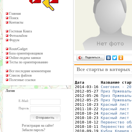
Главная
Поиск
Контакты
Гостевая Книга
Фотоальбом
Форум
RouteGadget
База ориентировщиков
Online-подача заявки
Поделиться…
Тесты по ориентированию
Все старты в которых
Все последние комментарии
Список файлов
Полезные ссылки
Дата       Название стар

2014-03-16 
Снеговик - 20
Логин
2012-05-27 
Приз Пржеваль
2012-05-26 
Приз Пржеваль
2012-05-25 
Приз Пржеваль
E-Mail:
2011-10-23 
Красный лист 
Пароль
2011-10-22 
Красный лист 
2010-10-24 
Красный лист 
2010-10-23 
Красный лист 
2010-10-12 
Первенство об
Регистрация на сайте!
2010-10-11 
Первенство об
Забыли пароль?
2010-09-19 
Кубок Кремля 