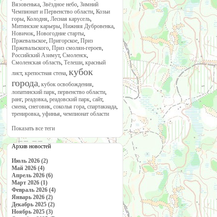
Вязовенька
,
Звёздное небо
,
Зимний
Чемпионат и Первенство области
,
Козьи
горы
,
Колодня
,
Лесная карусель
,
Митинские карьеры
,
Нижняя Дубровенка
,
Новичок
,
Новогодние старты
,
Пржевальское
,
Пригорское
,
Приз
Пржевальского
,
Приз смолян-героев
,
Российский Азимут
,
Смоленск
,
Смоленская область
,
Телеши
,
красный
кубок
лист
,
крепостная стена
,
города
,
кубок освобождения
,
лопатинский парк
,
первенство области
,
ранг
,
реадовка
,
реадовский парк
,
сайт
,
смена
,
снеговик
,
соколья гора
,
спартакиада
,
тренировка
,
уфинья
,
чемпионат области
Показать все теги
Архив новостей
Июль 2026 (2)
Май 2026 (4)
Апрель 2026 (6)
Март 2026 (1)
Февраль 2026 (4)
Январь 2026 (2)
Декабрь 2025 (2)
Ноябрь 2025 (3)