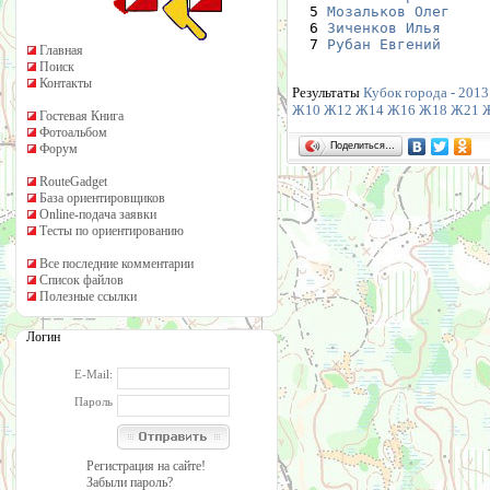
  5 
Мозальков Олег
    
  6 
Зиченков Илья
     
  7 
Рубан Евгений
     
Главная
Поиск
Контакты
Результаты
Кубок города - 2013
Ж10
Ж12
Ж14
Ж16
Ж18
Ж21
Гостевая Книга
Фотоальбом
Поделиться…
Форум
RouteGadget
База ориентировщиков
Online-подача заявки
Тесты по ориентированию
Все последние комментарии
Список файлов
Полезные ссылки
Логин
E-Mail:
Пароль
Регистрация на сайте!
Забыли пароль?