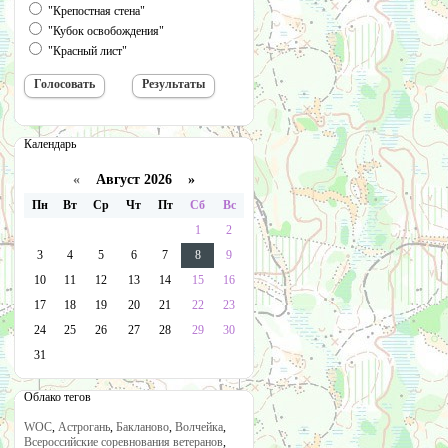
"Крепостная стена"
"Кубок освобождения"
"Красный лист"
Календарь
«
Август 2026 »
Пн
Вт
Ср
Чт
Пт
Сб
Вс
1
2
3
4
5
6
7
8
9
10
11
12
13
14
15
16
17
18
19
20
21
22
23
24
25
26
27
28
29
30
31
Облако тегов
WOC
,
Астрогань
,
Бакланово
,
Волчейка
,
Всероссийские соревнования ветеранов
,