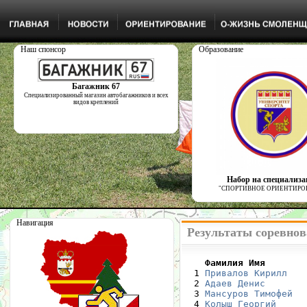
Наш спонсор
Образование
Багажник 67
Специализированный магазин автобагажников и всех
видов креплений
Набор на специализ
"СПОРТИВНОЕ ОРИЕНТИРО
Навигация
Результаты соревнова
    Фамилия Имя       

  1 
Привалов Кирилл
   
  2 
Адаев Денис
       
  3 
Мансуров Тимофей
  
  4 
Колыш Георгий
     