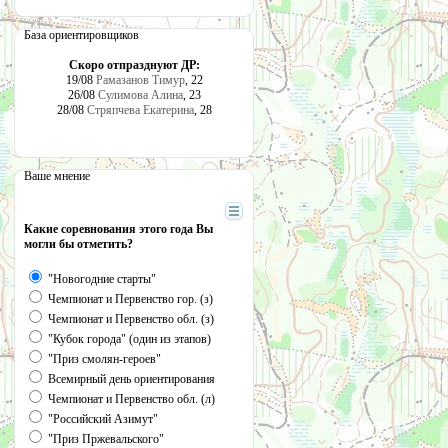
База ориентировщиков
Скоро отпразднуют ДР:
19/08
Рамазанов Тимур
, 22
26/08
Сулимова Алина
, 23
28/08
Стряпчева Екатерина
, 28
Ваше мнение
Какие соревнования этого года Вы
могли бы отметить?
"Новогодние старты"
Чемпионат и Первенство гор. (з)
Чемпионат и Первенство обл. (з)
"Кубок города" (один из этапов)
"Приз смолян-героев"
Всемирный день ориентирования
Чемпионат и Первенство обл. (л)
"Российский Азимут"
"Приз Пржевальского"