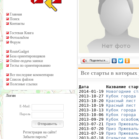
Главная
Поиск
Контакты
Гостевая Книга
Фотоальбом
Форум
RouteGadget
База ориентировщиков
Online-подача заявки
Поделиться…
Тесты по ориентированию
Все старты в которых 
Все последние комментарии
Список файлов
Полезные ссылки
Дата       Название стар

2014-01-19 
Новогодние ст
Логин
2013-10-27 
Кубок города 
2013-10-20 
Красный лист 
2013-10-19 
Красный лист 
E-Mail:
2013-10-13 
Кубок города 
Пароль
2013-10-06 
Кубок города 
2013-09-29 
Кубок освобож
2013-07-21 
Приз Пржеваль
2013-07-20 
Приз Пржеваль
Регистрация на сайте!
2013-07-19 
Приз Пржеваль
Забыли пароль?
2013-07-18 
Открытое перв