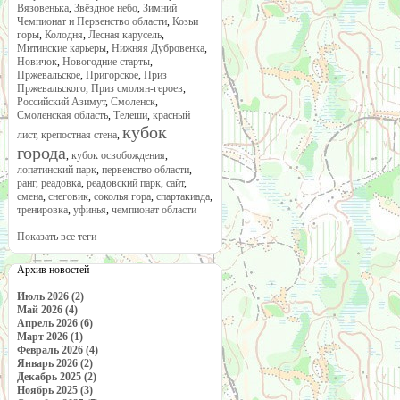
Вязовенька
,
Звёздное небо
,
Зимний
Чемпионат и Первенство области
,
Козьи
горы
,
Колодня
,
Лесная карусель
,
Митинские карьеры
,
Нижняя Дубровенка
,
Новичок
,
Новогодние старты
,
Пржевальское
,
Пригорское
,
Приз
Пржевальского
,
Приз смолян-героев
,
Российский Азимут
,
Смоленск
,
Смоленская область
,
Телеши
,
красный
кубок
лист
,
крепостная стена
,
города
,
кубок освобождения
,
лопатинский парк
,
первенство области
,
ранг
,
реадовка
,
реадовский парк
,
сайт
,
смена
,
снеговик
,
соколья гора
,
спартакиада
,
тренировка
,
уфинья
,
чемпионат области
Показать все теги
Архив новостей
Июль 2026 (2)
Май 2026 (4)
Апрель 2026 (6)
Март 2026 (1)
Февраль 2026 (4)
Январь 2026 (2)
Декабрь 2025 (2)
Ноябрь 2025 (3)