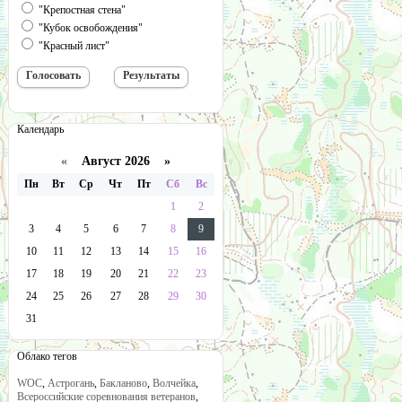
"Крепостная стена"
"Кубок освобождения"
"Красный лист"
Календарь
«
Август 2026 »
Пн
Вт
Ср
Чт
Пт
Сб
Вс
1
2
3
4
5
6
7
8
9
10
11
12
13
14
15
16
17
18
19
20
21
22
23
24
25
26
27
28
29
30
31
Облако тегов
WOC
,
Астрогань
,
Бакланово
,
Волчейка
,
Всероссийские соревнования ветеранов
,