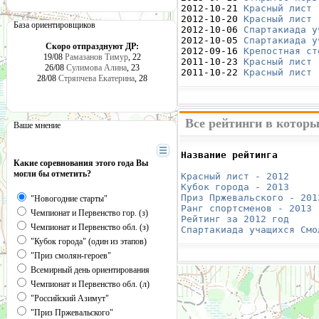
2012-10-21 
Красный лист 
2012-10-20 
Красный лист 
База ориентировщиков
2012-10-06 
Спартакиада у
2012-10-05 
Спартакиада у
Скоро отпразднуют ДР:
2012-09-16 
Крепостная ст
19/08
Рамазанов Тимур
, 22
2011-10-23 
Красный лист 
26/08
Сулимова Алина
, 23
2011-10-22 
Красный лист 
28/08
Стряпчева Екатерина
, 28
Все рейтинги в которы
Ваше мнение
Название рейтинга       
Какие соревнования этого года Вы
                        
могли бы отметить?
Красный лист - 2012
     
Кубок города - 2013
     
Приз Пржевальского - 201
"Новогодние старты"
Ранг спортсменов - 2013
 
Чемпионат и Первенство гор. (з)
Рейтинг за 2012 год
     
Чемпионат и Первенство обл. (з)
Спартакиада учащихся Смо
"Кубок города" (один из этапов)
"Приз смолян-героев"
Всемирный день ориентирования
Чемпионат и Первенство обл. (л)
"Российский Азимут"
"Приз Пржевальского"