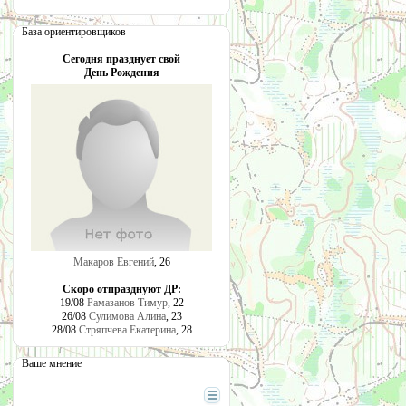
База ориентировщиков
Сегодня празднует свой
День Рождения
Макаров Евгений
, 26
Скоро отпразднуют ДР:
19/08
Рамазанов Тимур
, 22
26/08
Сулимова Алина
, 23
28/08
Стряпчева Екатерина
, 28
Ваше мнение