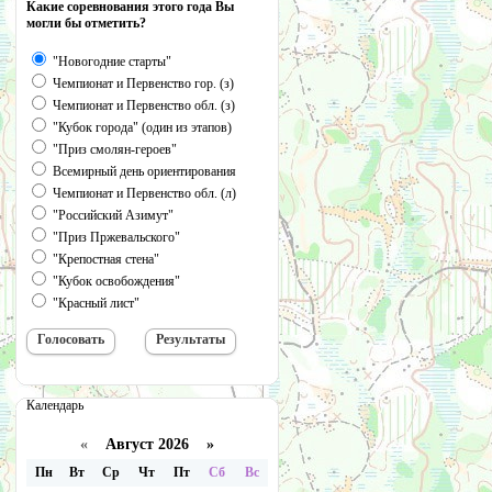
Какие соревнования этого года Вы
могли бы отметить?
"Новогодние старты"
Чемпионат и Первенство гор. (з)
Чемпионат и Первенство обл. (з)
"Кубок города" (один из этапов)
"Приз смолян-героев"
Всемирный день ориентирования
Чемпионат и Первенство обл. (л)
"Российский Азимут"
"Приз Пржевальского"
"Крепостная стена"
"Кубок освобождения"
"Красный лист"
Календарь
«
Август 2026 »
Пн
Вт
Ср
Чт
Пт
Сб
Вс