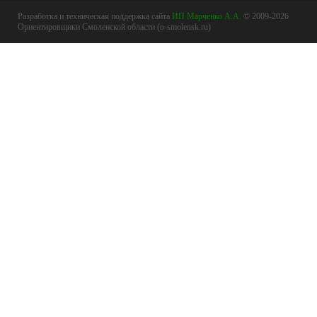
Разработка и техническая поддержка сайта
ИП Марченко А.А.
© 2009-2026
Ориентировщики Смоленской области (o-smolensk.ru)