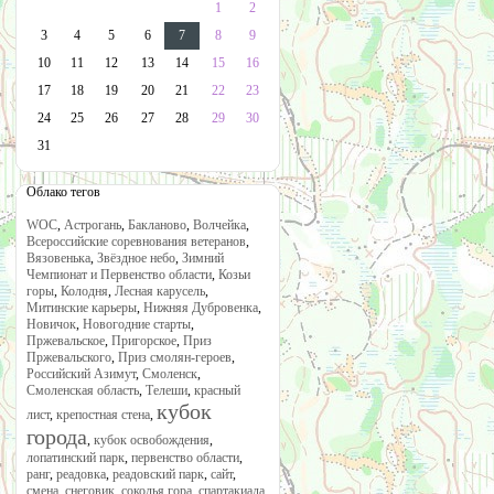
1
2
3
4
5
6
7
8
9
10
11
12
13
14
15
16
17
18
19
20
21
22
23
24
25
26
27
28
29
30
31
Облако тегов
WOC
,
Астрогань
,
Бакланово
,
Волчейка
,
Всероссийские соревнования ветеранов
,
Вязовенька
,
Звёздное небо
,
Зимний
Чемпионат и Первенство области
,
Козьи
горы
,
Колодня
,
Лесная карусель
,
Митинские карьеры
,
Нижняя Дубровенка
,
Новичок
,
Новогодние старты
,
Пржевальское
,
Пригорское
,
Приз
Пржевальского
,
Приз смолян-героев
,
Российский Азимут
,
Смоленск
,
Смоленская область
,
Телеши
,
красный
кубок
лист
,
крепостная стена
,
города
,
кубок освобождения
,
лопатинский парк
,
первенство области
,
ранг
,
реадовка
,
реадовский парк
,
сайт
,
смена
,
снеговик
,
соколья гора
,
спартакиада
,