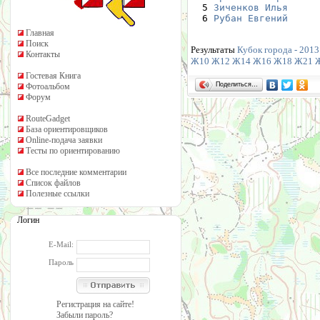
  5 
Зиченков Илья
     
  6 
Рубан Евгений
     
Главная
Поиск
Результаты
Кубок города - 2013
Контакты
Ж10
Ж12
Ж14
Ж16
Ж18
Ж21
Гостевая Книга
Поделиться…
Фотоальбом
Форум
RouteGadget
База ориентировщиков
Online-подача заявки
Тесты по ориентированию
Все последние комментарии
Список файлов
Полезные ссылки
Логин
E-Mail:
Пароль
Регистрация на сайте!
Забыли пароль?