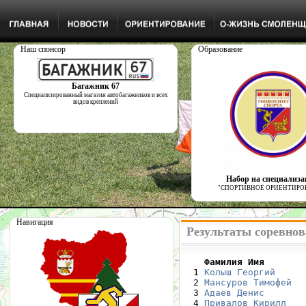
Наш спонсор
Образование
Багажник 67
Специализированный магазин автобагажников и всех
видов креплений
Набор на специализ
"СПОРТИВНОЕ ОРИЕНТИРО
Навигация
Результаты соревнова
    Фамилия Имя       

  1 
Колыш Георгий
     
  2 
Мансуров Тимофей
  
  3 
Адаев Денис
       
  4 
Привалов Кирилл
   