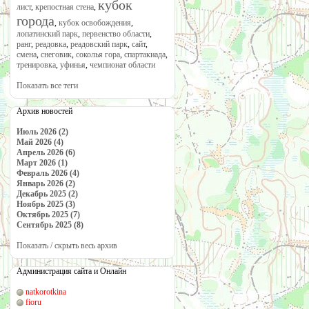
кубок
лист
,
крепостная стена
,
города
,
кубок освобождения
,
лопатинский парк
,
первенство области
,
ранг
,
реадовка
,
реадовский парк
,
сайт
,
смена
,
снеговик
,
соколья гора
,
спартакиада
,
тренировка
,
уфинья
,
чемпионат области
Показать все теги
Архив новостей
Июль 2026 (2)
Май 2026 (4)
Апрель 2026 (6)
Март 2026 (1)
Февраль 2026 (4)
Январь 2026 (2)
Декабрь 2025 (2)
Ноябрь 2025 (3)
Октябрь 2025 (7)
Сентябрь 2025 (8)
Показать / скрыть весь архив
Администрация сайта и Онлайн
natkorotkina
fioru