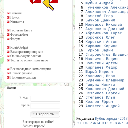
  5 
Шубин Андрей
      
  6 
Гуменников Алексан
  7 
Алехнович Александ
Главная
  8 
Самотой Егор
      
Поиск
  9 
Бычков Даниил
     
Контакты
 10 
Мелешков Николай
  
 11 
Акуненков Дмитрий
 
Гостевая Книга
 12 
Абраменков Тарас
  
Фотоальбом
 13 
Воронков Олег
     
Форум
 14 
Короткин Антон
    
 15 
Кирюшин Кирилл
    
RouteGadget
 16 
Гурков Вадим
      
База ориентировщиков
 17 
Старовойтов Владис
Online-подача заявки
 18 
Максимов Вадим
    
Тесты по ориентированию
 19 
Вольский Артём
    
 20 
Кирпанёв Фёдор
    
Все последние комментарии
 21 
Шарый Кирилл
      
Список файлов
 22 
Коломиец Иван
     
Полезные ссылки
 23 
Буденный Владимир
 
 24 
Гавриш Никита
     
Логин
 25 
Ковалевич Дмитрий
 
 26 
Лезликов Сергей
   
 27 
Степанов Илья
     
E-Mail:
 28 
Козлов Ефрем
      
Пароль
 29 
Алексеев Андрей
   
Результаты
Кубок города - 2013
Регистрация на сайте!
Ж10
Ж12
Ж14
Ж16
Ж18
Ж21
Забыли пароль?