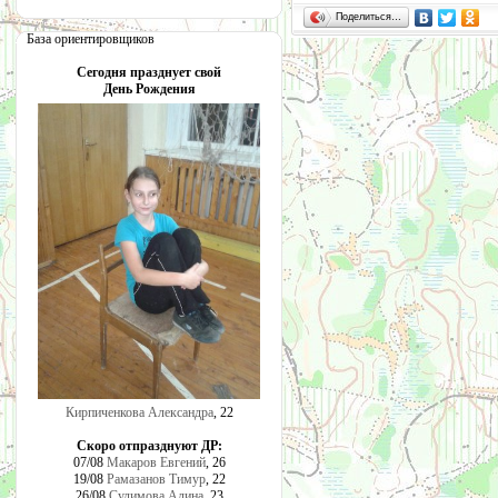
Поделиться…
База ориентировщиков
Сегодня празднует свой
День Рождения
Кирпиченкова Александра
, 22
Скоро отпразднуют ДР:
07/08
Макаров Евгений
, 26
19/08
Рамазанов Тимур
, 22
26/08
Сулимова Алина
, 23