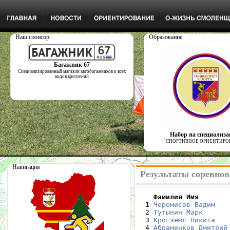
Наш спонсор
Образование
Багажник 67
Специализированный магазин автобагажников и всех
видов креплений
Набор на специализ
"СПОРТИВНОЕ ОРИЕНТИРО
Навигация
Результаты соревнова
    Фамилия Имя       

  1 
Черемисов Вадим
   
  2 
Тутынин Марк
      
  3 
Крогземс Никита
   
  4 
Абраменков Дмитрий