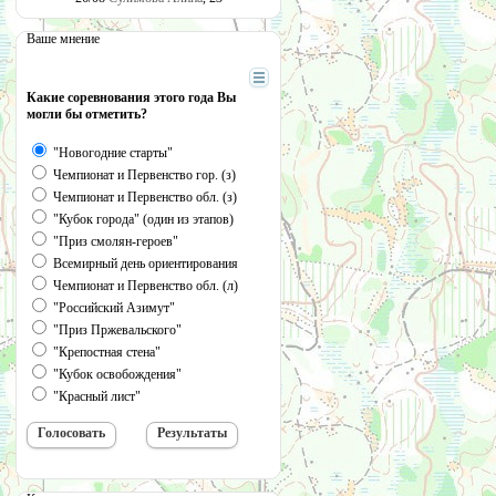
Ваше мнение
Какие соревнования этого года Вы
могли бы отметить?
"Новогодние старты"
Чемпионат и Первенство гор. (з)
Чемпионат и Первенство обл. (з)
"Кубок города" (один из этапов)
"Приз смолян-героев"
Всемирный день ориентирования
Чемпионат и Первенство обл. (л)
"Российский Азимут"
"Приз Пржевальского"
"Крепостная стена"
"Кубок освобождения"
"Красный лист"