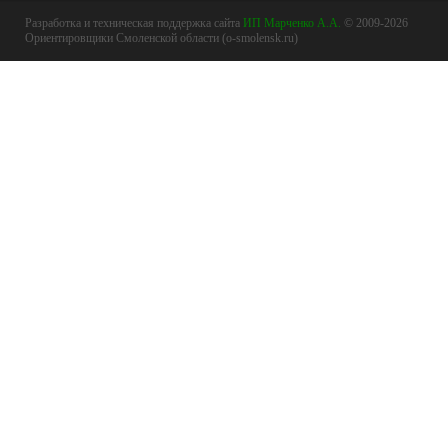
Разработка и техническая поддержка сайта
ИП Марченко А.А.
© 2009-2026
Ориентировщики Смоленской области (o-smolensk.ru)