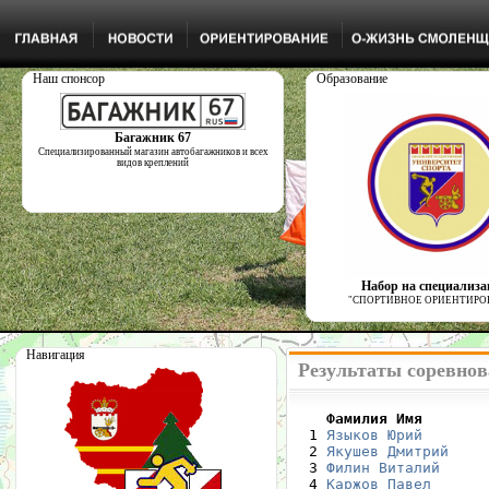
Наш спонсор
Образование
Багажник 67
Специализированный магазин автобагажников и всех
видов креплений
Набор на специализ
"СПОРТИВНОЕ ОРИЕНТИРО
Навигация
Результаты соревнов
    Фамилия Имя       

  1 
Языков Юрий
       
  2 
Якушев Дмитрий
    
  3 
Филин Виталий
     
  4 
Каржов Павел
      