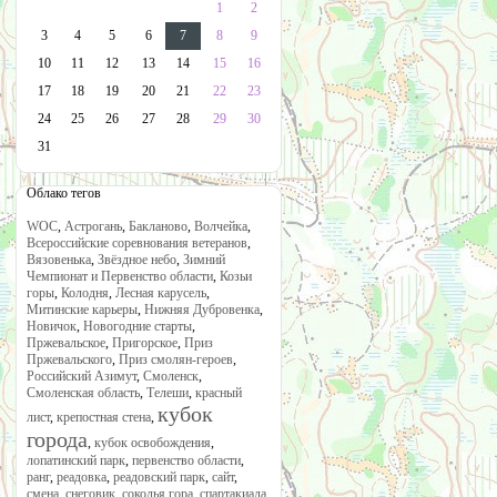
1
2
3
4
5
6
7
8
9
10
11
12
13
14
15
16
17
18
19
20
21
22
23
24
25
26
27
28
29
30
31
Облако тегов
WOC
,
Астрогань
,
Бакланово
,
Волчейка
,
Всероссийские соревнования ветеранов
,
Вязовенька
,
Звёздное небо
,
Зимний
Чемпионат и Первенство области
,
Козьи
горы
,
Колодня
,
Лесная карусель
,
Митинские карьеры
,
Нижняя Дубровенка
,
Новичок
,
Новогодние старты
,
Пржевальское
,
Пригорское
,
Приз
Пржевальского
,
Приз смолян-героев
,
Российский Азимут
,
Смоленск
,
Смоленская область
,
Телеши
,
красный
кубок
лист
,
крепостная стена
,
города
,
кубок освобождения
,
лопатинский парк
,
первенство области
,
ранг
,
реадовка
,
реадовский парк
,
сайт
,
смена
,
снеговик
,
соколья гора
,
спартакиада
,