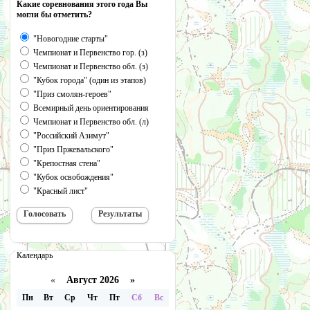
Какие соревнования этого года Вы
могли бы отметить?
"Новогодние старты"
Чемпионат и Первенство гор. (з)
Чемпионат и Первенство обл. (з)
"Кубок города" (один из этапов)
"Приз смолян-героев"
Всемирный день ориентирования
Чемпионат и Первенство обл. (л)
"Российский Азимут"
"Приз Пржевальского"
"Крепостная стена"
"Кубок освобождения"
"Красный лист"
Календарь
«
Август 2026 »
Пн
Вт
Ср
Чт
Пт
Сб
Вс