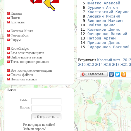
  5 
Шматко Алексей
    
  6 
Бурылин Антон
     
  7 
Хвастовский Кирилл
Главная
  8 
Аношкин Михаил
    
Поиск
  9 
Вишняков Максим
   
Контакты
 10 
Войтов Денис
      
 11 
Колмыков Денис
    
Гостевая Книга
 12 
Овчаренко Василий
 
Фотоальбом
 13 
Петров Артём
      
Форум
 14 
Привалов Денис
    
 15 
Сидоренков Василий
RouteGadget
База ориентировщиков
Online-подача заявки
Результаты
Красный лист - 2012
Тесты по ориентированию
Ж10
Ж12
Ж14
Ж16
Ж18
Ж21
Все последние комментарии
Поделиться…
Список файлов
Полезные ссылки
Логин
E-Mail:
Пароль
Регистрация на сайте!
Забыли пароль?