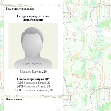
База ориентировщиков
Сегодня празднует свой
День Рождения
Макаров Евгений
, 26
Скоро отпразднуют ДР:
19/08
Рамазанов Тимур
, 22
26/08
Сулимова Алина
, 23
28/08
Стряпчева Екатерина
, 28
Ваше мнение