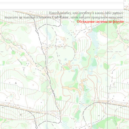
Нашли ошибку, или опечатку в каких-либо данных:
выделите их мышкой и нажмите
Ctrl+Enter
, затем введите правильное написание.
Обсуждение системы на форуме