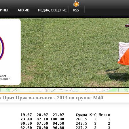
ацию
ВАНИЕ"
 Приз Пржевальского - 2013 по группе М40
         
19.07  
20.07  
21.07  
   Сумма К-С Место
 73.40 
 87.10 
100.00 
    260.5   3     1

 90.50 
 67.50 
 84.50 
    242.5   3     2

 62.60 
 78.00 
 96.60 
    237.2   3     3
