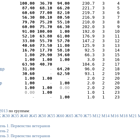
100.00 
 36.70 
 94.00 
    230.7   3     4

 87.40 
 68.10 
 66.20 
    221.7   3     5

 60.60 
 77.00 
 82.10 
    219.7   3     6

 56.30 
 80.10 
 80.50 
    216.9   3     7

 79.70 
 75.20 
 55.10 
    210.0   3     8

 60.00 
 75.70 
 66.30 
    202.0   3     9

 91.00 
100.00 
  1.00 
    192.0   3    10

 52.10 
 63.80 
 61.00 
    176.9   3    11

 33.80 
 55.70 
 57.70 
    147.2   3    12

 40.60 
 73.50 
 11.80 
    125.9   3    13

 16.70 
 17.70 
 58.10 
     92.5   3    14

  1.80 
 29.90 
 34.60 
     66.3   3    15

  1.00 
  1.00 
  1.00 
      3.0   3    16

 63.90 
 40.70 
     - 
    104.6   2    17

др
 31.80 
     - 
 64.20 
     96.0   2    18

 30.60 
     - 
 62.50 
     93.1   2    19

  1.00 
  1.00 
     - 
      2.0   2    20

р
  1.00 
     - 
  1.00 
      2.0   2    20

  1.00 
  1.00 
  0.00 
      2.0   2    20

  0.00 
  1.00 
     - 
      1.0   1    23

     - 
     - 
  1.00 
      1.0   1    23
 2013
по группам:
К
Ж30
Ж35
Ж40
Ж45
Ж50
Ж55
Ж60
Ж65
Ж70
Ж75
М12
М14
М16
М18
М21
ень 1. Первенство ветеранов
ень 2
ень 3. Первенство ветеранов