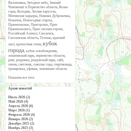
Вязовенька
,
Звёздное небо
,
Зимний
Чемпионат и Первенство области
,
Козьи
горы
,
Колодня
,
Лесная карусель
,
Митинские карьеры
,
Нижняя Дубровенка
,
Новичок
,
Новогодние старты
,
Пржевальское
,
Пригорское
,
Приз
Пржевальского
,
Приз смолян-героев
,
Российский Азимут
,
Смоленск
,
Смоленская область
,
Телеши
,
красный
кубок
лист
,
крепостная стена
,
города
,
кубок освобождения
,
лопатинский парк
,
первенство области
,
ранг
,
реадовка
,
реадовский парк
,
сайт
,
смена
,
снеговик
,
соколья гора
,
спартакиада
,
тренировка
,
уфинья
,
чемпионат области
Показать все теги
Архив новостей
Июль 2026 (2)
Май 2026 (4)
Апрель 2026 (6)
Март 2026 (1)
Февраль 2026 (4)
Январь 2026 (2)
Декабрь 2025 (2)
Ноябрь 2025 (3)