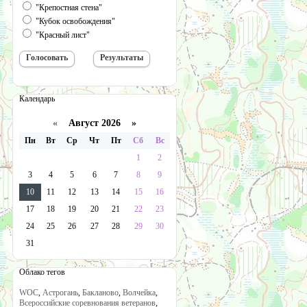
"Крепостная стена"
"Кубок освобождения"
"Красный лист"
Календарь
«
Август 2026 »
Пн
Вт
Ср
Чт
Пт
Сб
Вс
1
2
3
4
5
6
7
8
9
10
11
12
13
14
15
16
17
18
19
20
21
22
23
24
25
26
27
28
29
30
31
Облако тегов
WOC
,
Астрогань
,
Бакланово
,
Волчейка
,
Всероссийские соревнования ветеранов
,