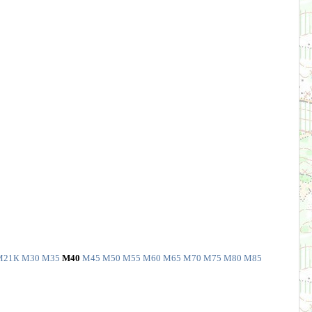
М21К
М30
М35
М40
М45
М50
М55
М60
М65
М70
М75
М80
М85