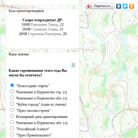
Поделиться…
База ориентировщиков
Скоро отпразднуют ДР:
19/08
Рамазанов Тимур
, 22
26/08
Сулимова Алина
, 23
28/08
Стряпчева Екатерина
, 28
Ваше мнение
Какие соревнования этого года Вы
могли бы отметить?
"Новогодние старты"
Чемпионат и Первенство гор. (з)
Чемпионат и Первенство обл. (з)
"Кубок города" (один из этапов)
"Приз смолян-героев"
Всемирный день ориентирования
Чемпионат и Первенство обл. (л)
"Российский Азимут"
"Приз Пржевальского"