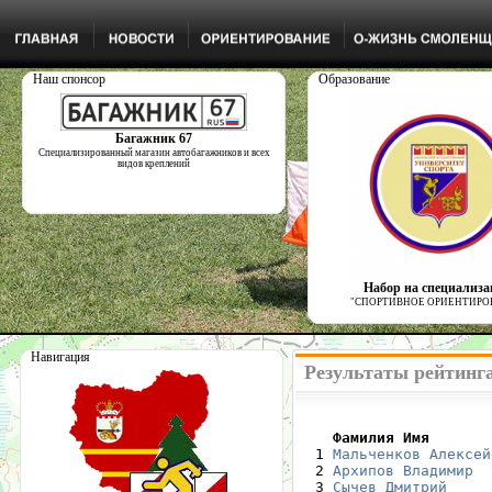
Наш спонсор
Образование
Багажник 67
Специализированный магазин автобагажников и всех
видов креплений
Набор на специализ
"СПОРТИВНОЕ ОРИЕНТИРО
Навигация
Результаты рейтинга
    Фамилия Имя       

  1 
Мальченков Алексей
  2 
Архипов Владимир
  3 
Сычев Дмитрий