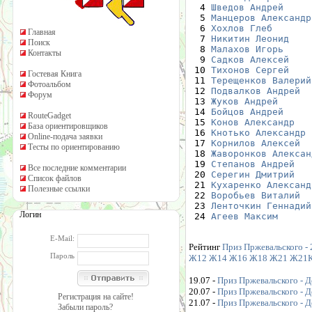
  4 
Шведов Андрей
  5 
Манцеров Александр
  6 
Хохлов Глеб
Главная
  7 
Никитин Леонид
Поиск
  8 
Малахов Игорь
Контакты
  9 
Садков Алексей
 10 
Тихонов Сергей
Гостевая Книга
 11 
Терещенков Валерий
Фотоальбом
 12 
Подвалков Андрей
Форум
 13 
Жуков Андрей
 14 
Бойцов Андрей
RouteGadget
 15 
Конов Александр
База ориентировщиков
 16 
Кнотько Александр
Online-подача заявки
 17 
Корнилов Алексей
Тесты по ориентированию
 18 
Жаворонков Алексан
 19 
Степанов Андрей
Все последние комментарии
 20 
Серегин Дмитрий
Список файлов
 21 
Кухаренко Александ
Полезные ссылки
 22 
Воробьев Виталий
 23 
Ленточкин Геннадий
Логин
 24 
Агеев Максим
E-Mail:
Рейтинг
Приз Пржевальского -
Пароль
Ж12
Ж14
Ж16
Ж18
Ж21
Ж21
19.07 -
Приз Пржевальского - Д
20.07 -
Приз Пржевальского - Д
Регистрация на сайте!
21.07 -
Приз Пржевальского - Д
Забыли пароль?