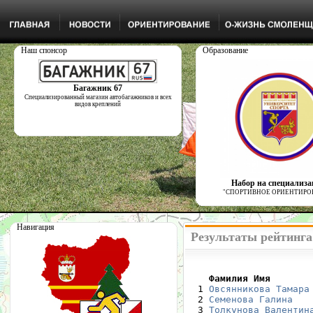
Наш спонсор
Образование
Багажник 67
Специализированный магазин автобагажников и всех
видов креплений
Набор на специализ
"СПОРТИВНОЕ ОРИЕНТИРО
Навигация
Результаты рейтинга
    Фамилия Имя       

  1 
Овсянникова Тамара
  2 
Семенова Галина
  3 
Толкунова Валентин