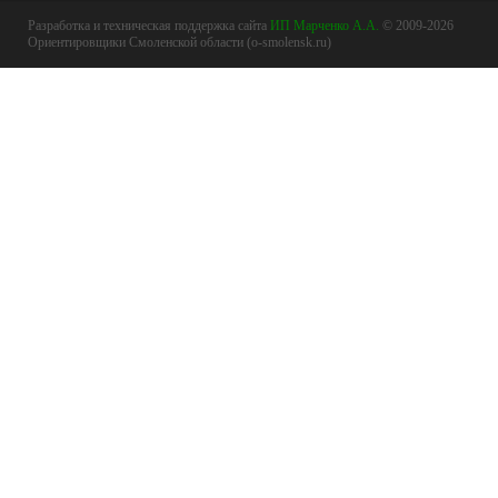
Разработка и техническая поддержка сайта
ИП Марченко А.А.
© 2009-2026
Ориентировщики Смоленской области (o-smolensk.ru)