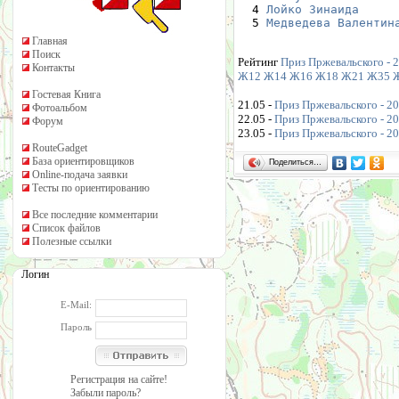
  4 
Лойко Зинаида
  5 
Медведева Валентин
Главная
Поиск
Рейтинг
Приз Пржевальского - 
Контакты
Ж12
Ж14
Ж16
Ж18
Ж21
Ж35
Гостевая Книга
21.05 -
Приз Пржевальского - 20
Фотоальбом
22.05 -
Приз Пржевальского - 20
Форум
23.05 -
Приз Пржевальского - 20
RouteGadget
База ориентировщиков
Поделиться…
Online-подача заявки
Тесты по ориентированию
Все последние комментарии
Список файлов
Полезные ссылки
Логин
E-Mail:
Пароль
Регистрация на сайте!
Забыли пароль?