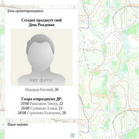
База ориентировщиков
Сегодня празднует свой
День Рождения
Макаров Евгений
, 26
Скоро отпразднуют ДР:
19/08
Рамазанов Тимур
, 22
26/08
Сулимова Алина
, 23
28/08
Стряпчева Екатерина
, 28
Ваше мнение