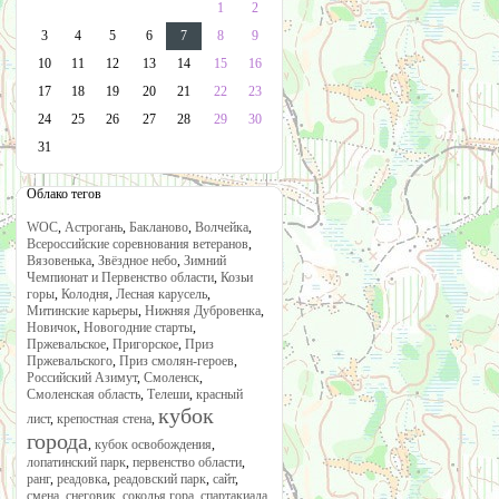
1
2
3
4
5
6
7
8
9
10
11
12
13
14
15
16
17
18
19
20
21
22
23
24
25
26
27
28
29
30
31
Облако тегов
WOC
,
Астрогань
,
Бакланово
,
Волчейка
,
Всероссийские соревнования ветеранов
,
Вязовенька
,
Звёздное небо
,
Зимний
Чемпионат и Первенство области
,
Козьи
горы
,
Колодня
,
Лесная карусель
,
Митинские карьеры
,
Нижняя Дубровенка
,
Новичок
,
Новогодние старты
,
Пржевальское
,
Пригорское
,
Приз
Пржевальского
,
Приз смолян-героев
,
Российский Азимут
,
Смоленск
,
Смоленская область
,
Телеши
,
красный
кубок
лист
,
крепостная стена
,
города
,
кубок освобождения
,
лопатинский парк
,
первенство области
,
ранг
,
реадовка
,
реадовский парк
,
сайт
,
смена
,
снеговик
,
соколья гора
,
спартакиада
,