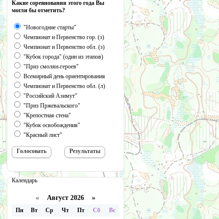
Какие соревнования этого года Вы
могли бы отметить?
"Новогодние старты"
Чемпионат и Первенство гор. (з)
Чемпионат и Первенство обл. (з)
"Кубок города" (один из этапов)
"Приз смолян-героев"
Всемирный день ориентирования
Чемпионат и Первенство обл. (л)
"Российский Азимут"
"Приз Пржевальского"
"Крепостная стена"
"Кубок освобождения"
"Красный лист"
Календарь
«
Август 2026 »
Пн
Вт
Ср
Чт
Пт
Сб
Вс