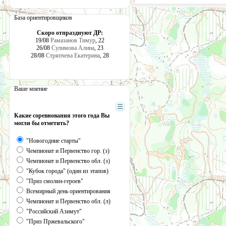
База ориентировщиков
Скоро отпразднуют ДР:
19/08
Рамазанов Тимур
, 22
26/08
Сулимова Алина
, 23
28/08
Стряпчева Екатерина
, 28
Ваше мнение
Какие соревнования этого года Вы
могли бы отметить?
"Новогодние старты"
Чемпионат и Первенство гор. (з)
Чемпионат и Первенство обл. (з)
"Кубок города" (один из этапов)
"Приз смолян-героев"
Всемирный день ориентирования
Чемпионат и Первенство обл. (л)
"Российский Азимут"
"Приз Пржевальского"