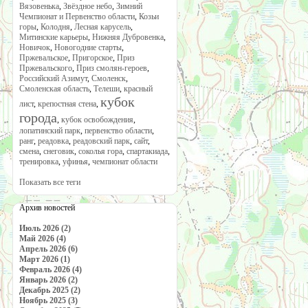
Вязовенька
,
Звёздное небо
,
Зимний
Чемпионат и Первенство области
,
Козьи
горы
,
Колодня
,
Лесная карусель
,
Митинские карьеры
,
Нижняя Дубровенка
,
Новичок
,
Новогодние старты
,
Пржевальское
,
Пригорское
,
Приз
Пржевальского
,
Приз смолян-героев
,
Российский Азимут
,
Смоленск
,
Смоленская область
,
Телеши
,
красный
кубок
лист
,
крепостная стена
,
города
,
кубок освобождения
,
лопатинский парк
,
первенство области
,
ранг
,
реадовка
,
реадовский парк
,
сайт
,
смена
,
снеговик
,
соколья гора
,
спартакиада
,
тренировка
,
уфинья
,
чемпионат области
Показать все теги
Архив новостей
Июль 2026 (2)
Май 2026 (4)
Апрель 2026 (6)
Март 2026 (1)
Февраль 2026 (4)
Январь 2026 (2)
Декабрь 2025 (2)
Ноябрь 2025 (3)