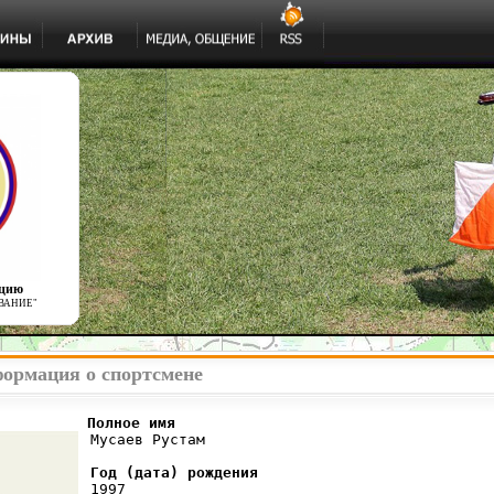
ацию
ВАНИЕ"
формация о спортсмене
          Полное имя
 Мусаев Рустам

Год (дата) рождения
 1997
