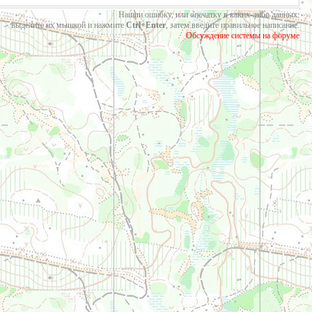
Нашли ошибку, или опечатку в каких-либо данных:
выделите их мышкой и нажмите
Ctrl+Enter
, затем введите правильное написание.
Обсуждение системы на форуме