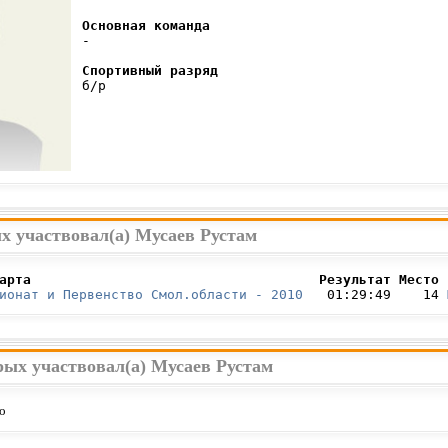
Основная команда
 -

Спортивный разряд
 б/р

х участвовал(а) Мусаев Рустам
арта                                    Результат Место 
ионат и Первенство Смол.области - 2010
   01:29:49    14 
рых участвовал(а) Мусаев Рустам
о