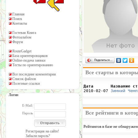
Главная
Поиск
Контакты
Гостевая Книга
Фотоальбом
Форум
RouteGadget
База ориентировщиков
Online-подача заявки
Поделиться…
Тесты по ориентированию
Все старты в которы
Все последние комментарии
Список файлов
Полезные ссылки
Дата       Название ст

2010-02-07 
Зимний Чемп
Логин
E-Mail:
Все рейтинги в кото
Пароль
Рейтингов в базе не обнаружен
Регистрация на сайте!
Забыли пароль?