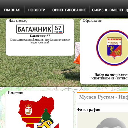
Наш спонсор
Образование
Багажник 67
Специализированный магазин автобагажников и всех
видов креплений
Набор на специализ
"СПОРТИВНОЕ ОРИЕНТИРО
Навигация
Мусаев Рустам - Ин
Фотография            