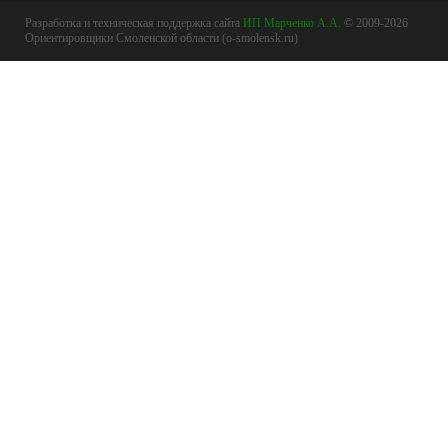
Разработка и техническая поддержка сайта
ИП Марченко А.А.
© 2009-2026
Ориентировщики Смоленской области (o-smolensk.ru)