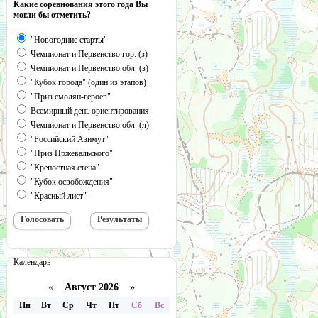
Какие соревнования этого года Вы
могли бы отметить?
"Новогодние старты"
Чемпионат и Первенство гор. (з)
Чемпионат и Первенство обл. (з)
"Кубок города" (один из этапов)
"Приз смолян-героев"
Всемирный день ориентирования
Чемпионат и Первенство обл. (л)
"Российский Азимут"
"Приз Пржевальского"
"Крепостная стена"
"Кубок освобождения"
"Красный лист"
Календарь
«
Август 2026 »
Пн
Вт
Ср
Чт
Пт
Сб
Вс