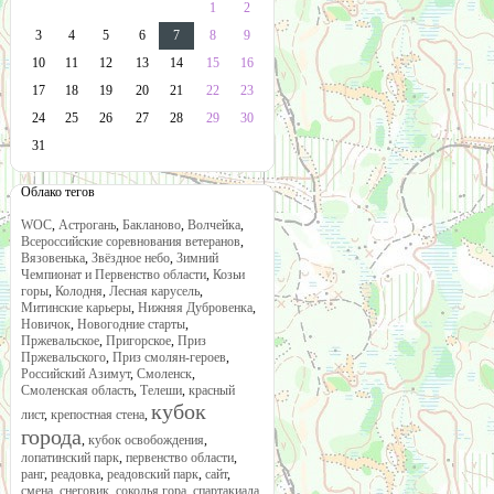
1
2
3
4
5
6
7
8
9
10
11
12
13
14
15
16
17
18
19
20
21
22
23
24
25
26
27
28
29
30
31
Облако тегов
WOC
,
Астрогань
,
Бакланово
,
Волчейка
,
Всероссийские соревнования ветеранов
,
Вязовенька
,
Звёздное небо
,
Зимний
Чемпионат и Первенство области
,
Козьи
горы
,
Колодня
,
Лесная карусель
,
Митинские карьеры
,
Нижняя Дубровенка
,
Новичок
,
Новогодние старты
,
Пржевальское
,
Пригорское
,
Приз
Пржевальского
,
Приз смолян-героев
,
Российский Азимут
,
Смоленск
,
Смоленская область
,
Телеши
,
красный
кубок
лист
,
крепостная стена
,
города
,
кубок освобождения
,
лопатинский парк
,
первенство области
,
ранг
,
реадовка
,
реадовский парк
,
сайт
,
смена
,
снеговик
,
соколья гора
,
спартакиада
,