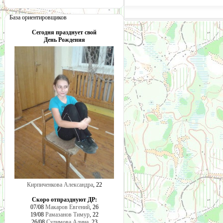
База ориентировщиков
Сегодня празднует свой
День Рождения
Кирпиченкова Александра
, 22
Скоро отпразднуют ДР:
07/08
Макаров Евгений
, 26
19/08
Рамазанов Тимур
, 22
26/08
Сулимова Алина
, 23