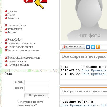
Главная
Поиск
Контакты
Гостевая Книга
Фотоальбом
Форум
RouteGadget
База ориентировщиков
Online-подача заявки
Поделиться…
Тесты по ориентированию
Все старты в которых 
Все последние комментарии
Список файлов
Полезные ссылки
Дата       Название стар

2010-05-23 
Приз Пржеваль
Логин
2010-05-22 
Приз Пржеваль
E-Mail:
Пароль
Все рейтинги в которы
Название рейтинга       
Регистрация на сайте!
Приз Пржевальского - 201
Забыли пароль?