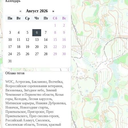
Календарь
«
Август 2026 »
Пн
Вт
Ср
Чт
Пт
Сб
Вс
1
2
3
4
5
6
7
8
9
10
11
12
13
14
15
16
17
18
19
20
21
22
23
24
25
26
27
28
29
30
31
Облако тегов
WOC
,
Астрогань
,
Бакланово
,
Волчейка
,
Всероссийские соревнования ветеранов
,
Вязовенька
,
Звёздное небо
,
Зимний
Чемпионат и Первенство области
,
Козьи
горы
,
Колодня
,
Лесная карусель
,
Митинские карьеры
,
Нижняя Дубровенка
,
Новичок
,
Новогодние старты
,
Пржевальское
,
Пригорское
,
Приз
Пржевальского
,
Приз смолян-героев
,
Российский Азимут
,
Смоленск
,
Смоленская область
,
Телеши
,
красный