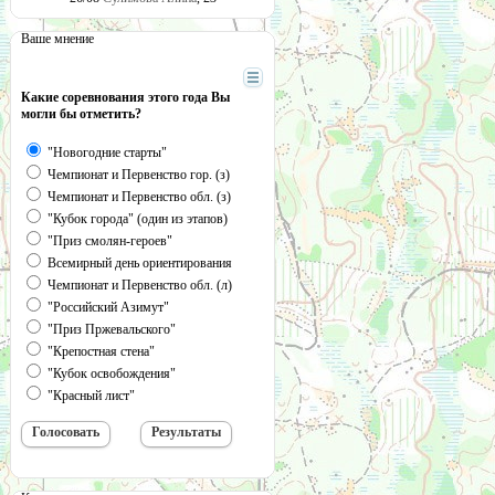
Ваше мнение
Какие соревнования этого года Вы
могли бы отметить?
"Новогодние старты"
Чемпионат и Первенство гор. (з)
Чемпионат и Первенство обл. (з)
"Кубок города" (один из этапов)
"Приз смолян-героев"
Всемирный день ориентирования
Чемпионат и Первенство обл. (л)
"Российский Азимут"
"Приз Пржевальского"
"Крепостная стена"
"Кубок освобождения"
"Красный лист"