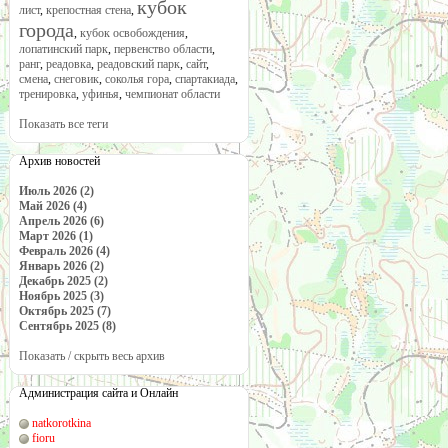
кубок
лист
,
крепостная стена
,
города
,
кубок освобождения
,
лопатинский парк
,
первенство области
,
ранг
,
реадовка
,
реадовский парк
,
сайт
,
смена
,
снеговик
,
соколья гора
,
спартакиада
,
тренировка
,
уфинья
,
чемпионат области
Показать все теги
Архив новостей
Июль 2026 (2)
Май 2026 (4)
Апрель 2026 (6)
Март 2026 (1)
Февраль 2026 (4)
Январь 2026 (2)
Декабрь 2025 (2)
Ноябрь 2025 (3)
Октябрь 2025 (7)
Сентябрь 2025 (8)
Показать / скрыть весь архив
Администрация сайта и Онлайн
natkorotkina
fioru