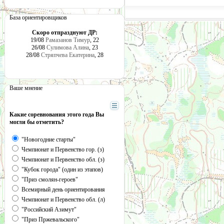
База ориентировщиков
Скоро отпразднуют ДР:
19/08
Рамазанов Тимур
, 22
26/08
Сулимова Алина
, 23
28/08
Стряпчева Екатерина
, 28
Ваше мнение
Какие соревнования этого года Вы
могли бы отметить?
"Новогодние старты"
Чемпионат и Первенство гор. (з)
Чемпионат и Первенство обл. (з)
"Кубок города" (один из этапов)
"Приз смолян-героев"
Всемирный день ориентирования
Чемпионат и Первенство обл. (л)
"Российский Азимут"
"Приз Пржевальского"