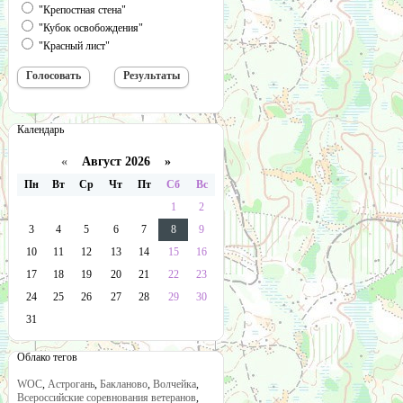
"Крепостная стена"
"Кубок освобождения"
"Красный лист"
Календарь
«
Август 2026 »
Пн
Вт
Ср
Чт
Пт
Сб
Вс
1
2
3
4
5
6
7
8
9
10
11
12
13
14
15
16
17
18
19
20
21
22
23
24
25
26
27
28
29
30
31
Облако тегов
WOC
,
Астрогань
,
Бакланово
,
Волчейка
,
Всероссийские соревнования ветеранов
,