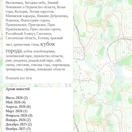
Вязовенька
,
Звёздное небо
,
Зимний
Чемпионат и Первенство области
,
Козьи
горы
,
Колодня
,
Лесная карусель
,
Митинские карьеры
,
Нижняя Дубровенка
,
Новичок
,
Новогодние старты
,
Пржевальское
,
Пригорское
,
Приз
Пржевальского
,
Приз смолян-героев
,
Российский Азимут
,
Смоленск
,
Смоленская область
,
Телеши
,
красный
кубок
лист
,
крепостная стена
,
города
,
кубок освобождения
,
лопатинский парк
,
первенство области
,
ранг
,
реадовка
,
реадовский парк
,
сайт
,
смена
,
снеговик
,
соколья гора
,
спартакиада
,
тренировка
,
уфинья
,
чемпионат области
Показать все теги
Архив новостей
Июль 2026 (2)
Май 2026 (4)
Апрель 2026 (6)
Март 2026 (1)
Февраль 2026 (4)
Январь 2026 (2)
Декабрь 2025 (2)
Ноябрь 2025 (3)