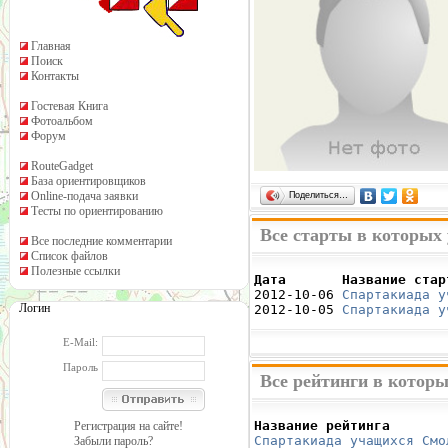
Главная
Поиск
Контакты
Гостевая Книга
Фотоальбом
Форум
RouteGadget
База ориентировщиков
Online-подача заявки
Поделиться…
Тесты по ориентированию
Все старты в которых
Все последние комментарии
Список файлов
Полезные ссылки
Дата       Название стар

2012-10-06 
Спартакиада у
Логин
2012-10-05 
Спартакиада у
E-Mail:
Пароль
Все рейтинги в котор
Название рейтинга       
Регистрация на сайте!
Спартакиада учащихся Смо
Забыли пароль?